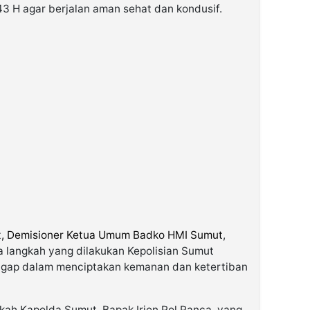
443 H agar berjalan aman sehat dan kondusif.
t
, Demisioner Ketua Umum Badko HMI Sumut
,
wa langkah yang dilakukan Kepolisian Sumut
igap dalam menciptakan kemanan dan ketertiban
kah Kapolda Sumut, Bapak Irjen Pol Panca, yang