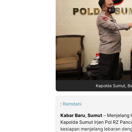
©
Kabarbaru.co
-
2026
PT.
Kabarbaru
Media
Holding
Kapolda Sumut, Bap
:
Ramdani
Kabar Baru
,
Sumut
–
Menjelang H
Kapolda Sumut Irjen Pol RZ Panc
kesiapan menjelang lebaran den