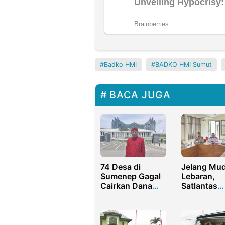
Badko HMI
BADKO HMI Sumut
BACA JUGA
74 Desa di
Jelang Mud
Sumenep Gagal
Lebaran,
Cairkan Dana
Satlantas
Desa Tahap II
Purwakarta
Imbas PMK
Siapkan Ju
81/2025
Antisipasi
Kemacetan