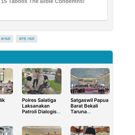
HMI
PB HMI
ik
Polres Salatiga
Satgaswil Papua
Laksanakan
Barat Bekali
Patroli Dialogis
Taruna
di Alun-Alun
Polikapan
rus
Salatiga
Literasi Digital
dan Wawasan
Kebangsaan