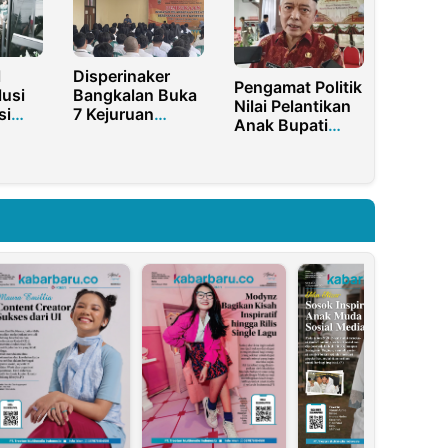
l
Disperinaker
Pengamat Politik
lusi
Bangkalan Buka
Nilai Pelantikan
si
7 Kejuruan
Anak Bupati
lama
Pelatihan,
Sanusi Diduga
ali
Prioritaskan
Sarat
Pengangguran
Kepentingan
dan Korban PHK