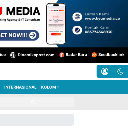
ice
Radar Baru
Seedbacklink
Dinamikapost.com
INTERNASIONAL
KOLOM