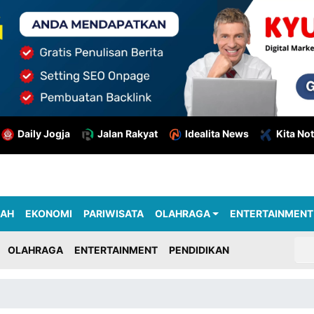
Daily Jogja
Jalan Rakyat
Idealita News
Kita Not
RAH
EKONOMI
PARIWISATA
OLAHRAGA
ENTERTAINMENT
OLAHRAGA
ENTERTAINMENT
PENDIDIKAN