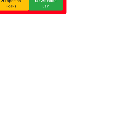
Laporkan
Cek Fakta
Hoaks
Lain