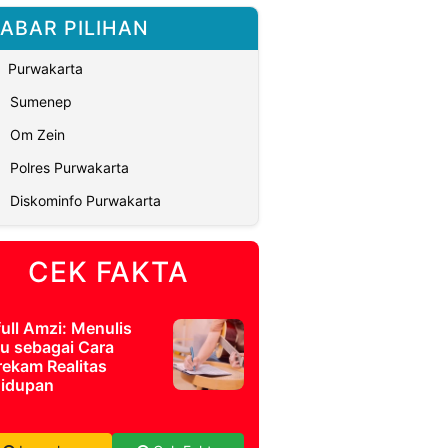
ABAR PILIHAN
Purwakarta
Sumenep
Om Zein
Polres Purwakarta
Diskominfo Purwakarta
CEK FAKTA
full Amzi: Menulis
u sebagai Cara
ekam Realitas
idupan