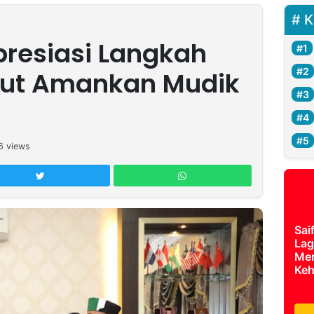
K
resiasi Langkah
ut Amankan Mudik
6
views
Sai
Lag
Mer
Keh