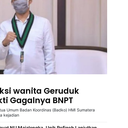
Aksi wanita Geruduk
ukti Gagalnya BNPT
ua Umum Badan Koordinas (Badko) HMI Sumatera
wa kejadian
ayat NU Majalengka, Upik Rofiqoh Lanjutkan