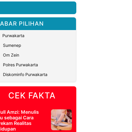
ABAR PILIHAN
Purwakarta
Sumenep
Om Zein
Polres Purwakarta
Diskominfo Purwakarta
CEK FAKTA
full Amzi: Menulis
u sebagai Cara
ekam Realitas
idupan