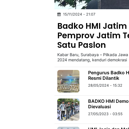
15/11/2024 - 21:07
©
Kabarbaru.co
Badko HMI Jatim
-
2026
Pemprov Jatim T
Satu Paslon
PT.
Kabarbaru
Media
Kabar Baru, Surabaya – Pilkada Jawa
Holding
2024 mendatang, kenduri demokrasi
Pengurus Badko H
Resmi Dilantik
28/05/2024 - 15:32
BADKO HMI Demo K
Dievaluasi
27/05/2023 - 03:55