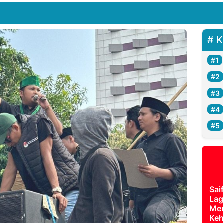
K
Sai
Lag
Mer
Keh