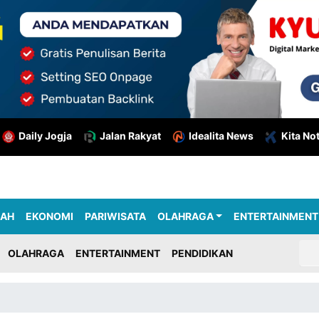
Daily Jogja
Jalan Rakyat
Idealita News
Kita No
RAH
EKONOMI
PARIWISATA
OLAHRAGA
ENTERTAINMENT
OLAHRAGA
ENTERTAINMENT
PENDIDIKAN