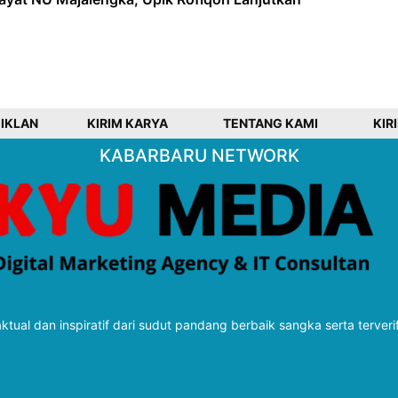
 IKLAN
KIRIM KARYA
TENTANG KAMI
KIR
KABARBARU NETWORK
tual dan inspiratif dari sudut pandang berbaik sangka serta terveri