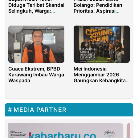
Diduga Terlibat Skandal
Bolango: Pendidikan
Selingkuh, Warga:
Prioritas, Aspirasi
Jangan Kotori Marwah
Masyarakat Suwawa
Daerah!
Tengah Disambut!
Cuaca Ekstrem, BPBD
Mei Indonesia
Karawang Imbau Warga
Menggambar 2026
Waspada
Gaungkan Kebangkitan
Seni Gambar Nasional
MEDIA PARTNER