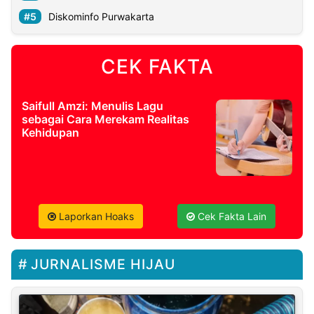
Diskominfo Purwakarta
CEK FAKTA
Saifull Amzi: Menulis Lagu
sebagai Cara Merekam Realitas
Kehidupan
Laporkan Hoaks
Cek Fakta Lain
JURNALISME HIJAU