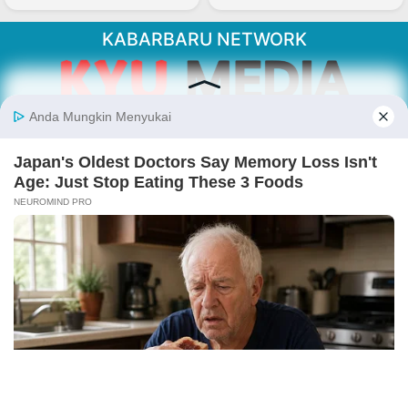
KABARBARU NETWORK
About Our Kabarbaru.co
Kabarbaru.co menyajikan berita aktual dan
inspiratif dari sudut pandang berbaik sangka
serta terverifikasi dari sumber yang tepat.
Follow Kabarbaru
Kabarbaru.co