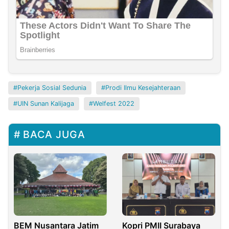
Pekerja Sosial Sedunia
Prodi Ilmu Kesejahteraan
UIN Sunan Kalijaga
Welfest 2022
BACA JUGA
BEM Nusantara Jatim
Kopri PMII Surabaya