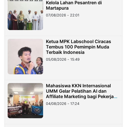
Kelola Lahan Pesantren di
Martapura
07/08/2026 - 22:01
Ketua MPK Labschool Ciracas
Tembus 100 Pemimpin Muda
Terbaik Indonesia
05/08/2026 - 15:49
Mahasiswa KKN Internasional
UMM Gelar Pelatihan AI dan
Affiliate Marketing bagi Pekerja
Migran Indonesia di Taiwan
04/08/2026 - 17:24