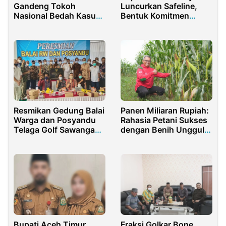
Gandeng Tokoh
Luncurkan Safeline,
Nasional Bedah Kasus
Bentuk Komitmen
Teror Air Keras
Lindungi Perempuan
dan Anak
Resmikan Gedung Balai
Panen Miliaran Rupiah:
Warga dan Posyandu
Rahasia Petani Sukses
Telaga Golf Sawangan,
dengan Benih Unggul
Wali Kota Depok
dan Teknologi
Apresiasi Kinerja Ketua
RW
Bupati Aceh Timur
Fraksi Golkar Bone