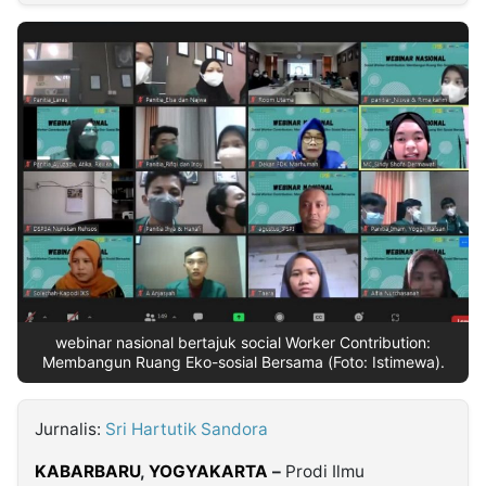
MULTIMEDIA
INDONESIA
Partner
Insight
Suara
Lens
Daily
Jalan
Idealita
Kita
Dinamikapost.com
Radar
Seedbacklink
NTB
Time
IDN
Jogja
Rakyat
News
Notice
Baru
Follow
Kabarbaru
webinar nasional bertajuk social Worker Contribution:
Membangun Ruang Eko-sosial Bersama (Foto: Istimewa).
Jurnalis:
Sri Hartutik Sandora
KABARBARU
,
YOGYAKARTA
–
Prodi Ilmu