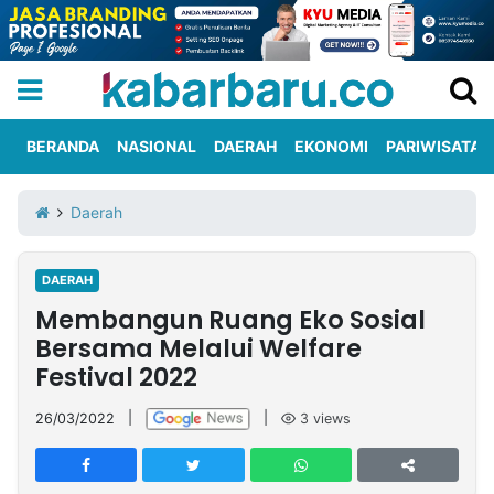
BERANDA
NASIONAL
DAERAH
EKONOMI
PARIWISATA
Informasi
KabarbaruTV
Kirim
Tentang
Daerah
Iklan
Berita
Kami
DAERAH
Berita
Membangun Ruang Eko Sosial
Nasional
International
Olahraga
Entertainment
Daerah
Pariwisata
Kuliner
Kolom
Bersama Melalui Welfare
Festival 2022
Network
26/03/2022
|
|
3
views
PT
TREETAN