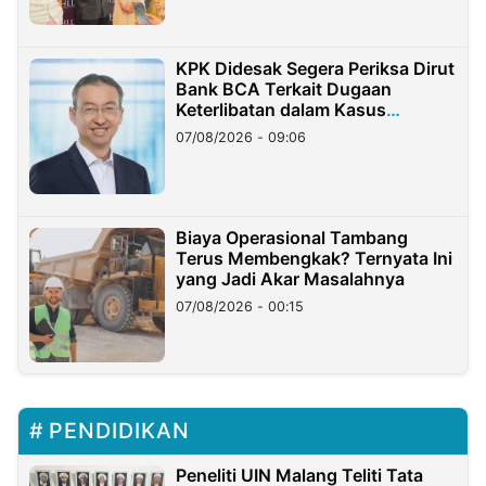
KPK Didesak Segera Periksa Dirut
Bank BCA Terkait Dugaan
Keterlibatan dalam Kasus
Hilangnya Dana Nasabah Rp2,58
07/08/2026 - 09:06
Miliar
Biaya Operasional Tambang
Terus Membengkak? Ternyata Ini
yang Jadi Akar Masalahnya
07/08/2026 - 00:15
PENDIDIKAN
Peneliti UIN Malang Teliti Tata