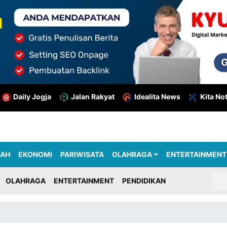
Daily Jogja
Jalan Rakyat
Idealita News
Kita No
RAH
EKONOMI
PARIWISATA
OLAHRAGA
ENTERTAINMENT
OLAHRAGA
ENTERTAINMENT
PENDIDIKAN