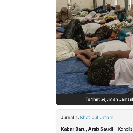
©
Kabarbaru.co
-
2026
PT.
Kabarbaru
Media
Holding
Terlihat sejumlah Jamaah
Jurnalis:
Khotibul Umam
Kabar Baru, Arab Saudi
– Kondis