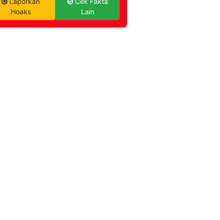
Laporkan
Cek Fakta
Hoaks
Lain