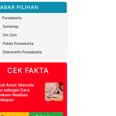
ABAR PILIHAN
Purwakarta
Sumenep
Om Zein
Polres Purwakarta
Diskominfo Purwakarta
CEK FAKTA
full Amzi: Menulis
u sebagai Cara
ekam Realitas
idupan