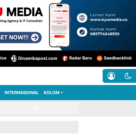
tice
Radar Baru
Seedbacklink
Dinamikapost.com
INTERNASIONAL
KOLOM