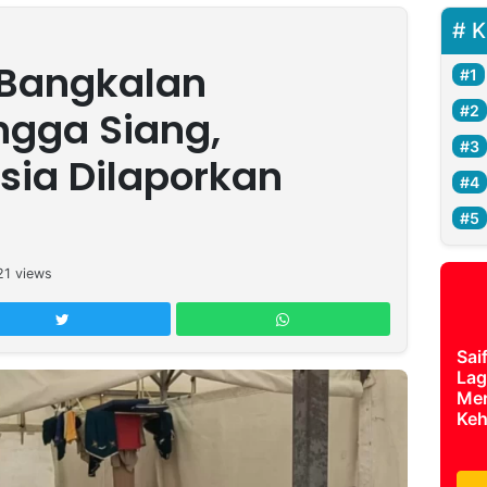
K
 Bangkalan
ngga Siang,
sia Dilaporkan
21
views
Sai
Lag
Mer
Keh