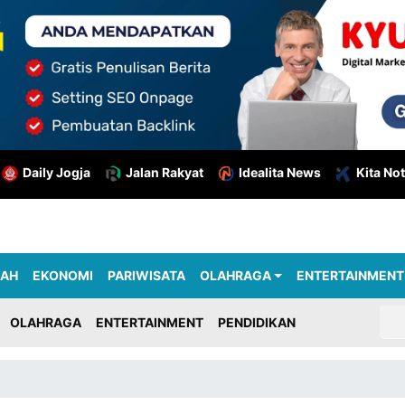
Daily Jogja
Jalan Rakyat
Idealita News
Kita Not
RAH
EKONOMI
PARIWISATA
OLAHRAGA
ENTERTAINMENT
OLAHRAGA
ENTERTAINMENT
PENDIDIKAN