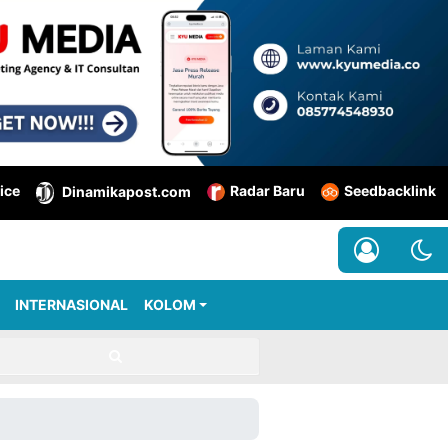
ice
Radar Baru
Seedbacklink
Dinamikapost.com
INTERNASIONAL
KOLOM