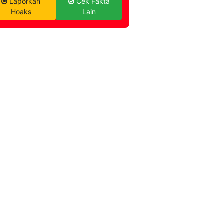
Laporkan
Cek Fakta
Hoaks
Lain