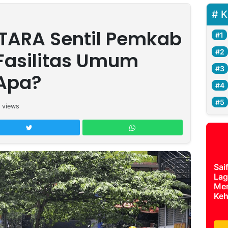
K
TARA Sentil Pemkab
Fasilitas Umum
 Apa?
views
Sai
Lag
Mer
Keh