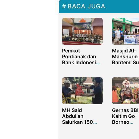
BACA JUGA
Pemkot
Masjid Al-
Pontianak dan
Manshurin
Bank Indonesia
Bantemi S
Support BWI
Kurban Lim
dalam Literasi
Sapi Satu
Wakaf
Kambing
Iduladha
Gernas BBI
MH Said
Kaltim Go
Abdullah
Borneo
Salurkan 150
Diluncurka
Ribu Paket
Sembako untuk