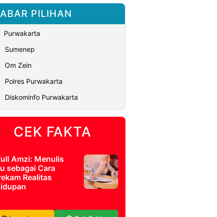
ABAR PILIHAN
Purwakarta
Sumenep
Om Zein
Polres Purwakarta
Diskominfo Purwakarta
CEK FAKTA
full Amzi: Menulis
u sebagai Cara
ekam Realitas
idupan