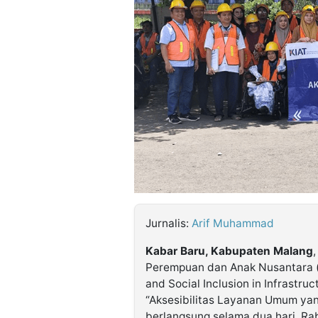
©
Kabarbaru.co
-
2026
PT.
Kabarbaru
Media
Holding
Jurnalis:
Arif Muhammad
Kabar Baru, Kabupaten Malang
Perempuan dan Anak Nusantara (
and Social Inclusion in Infrastru
“Aksesibilitas Layanan Umum yang
berlangsung selama dua hari, Ra