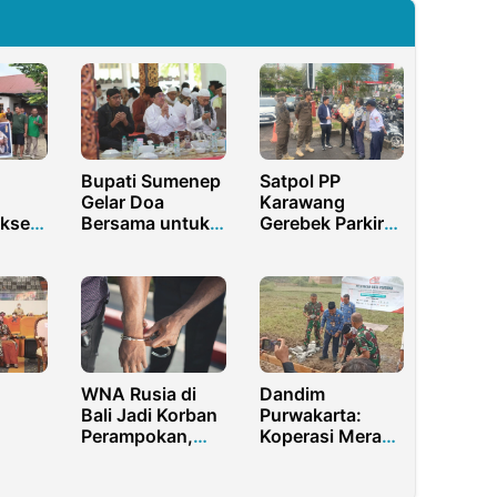
Bupati Sumenep
Satpol PP
Gelar Doa
Karawang
ukses
Bersama untuk
Gerebek Parkir
a
Keselamatan
Liar di Galuh
Bangsa
Mas, Warga Tak
Perlu Bayar Rp10
Ribu
WNA Rusia di
Dandim
Bali Jadi Korban
Purwakarta:
Perampokan,
Koperasi Merah
n
Aset Kripto Rp10
Putih Dorong
M Raib
Kemandirian dan