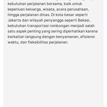
kebutuhan perjalanan bersama, baik untuk
keperluan keluarga, wisata, acara perusahaan,
©
hingga perjalanan dinas. Di kota besar seperti
Kabarbaru.co
-
Jakarta dan wilayah penyangga seperti Bekasi,
2026
kebutuhan transportasi rombongan menjadi salah
satu aspek penting yang sering diperhatikan karena
PT.
berkaitan langsung dengan kenyamanan, efisiensi
Kabarbaru
Media
waktu, dan fleksibilitas perjalanan.
Holding