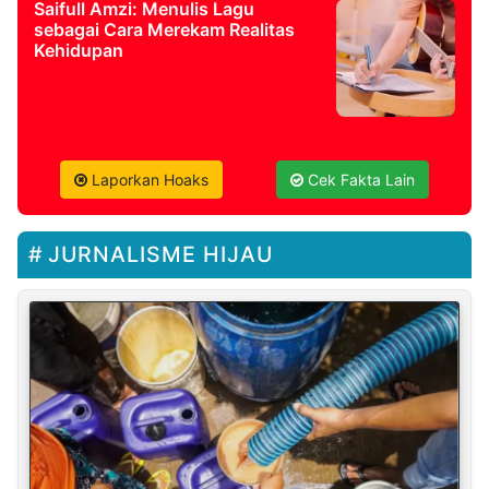
Saifull Amzi: Menulis Lagu
sebagai Cara Merekam Realitas
Kehidupan
Laporkan Hoaks
Cek Fakta Lain
JURNALISME HIJAU