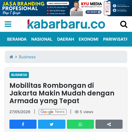
BERANDA
NASIONAL
DAERAH
EKONOMI
PARIWISATA
Informasi
KabarbaruTV
Kirim
Tentang
Business
Iklan
Berita
Kami
BUSINESS
Berita
Mobilitas Rombongan di
Nasional
International
Olahraga
Entertainment
Daerah
Pariwisata
Kuliner
Kolom
Jakarta Makin Mudah dengan
Armada yang Tepat
Network
27/05/2026
|
|
5
views
PT
TREETAN