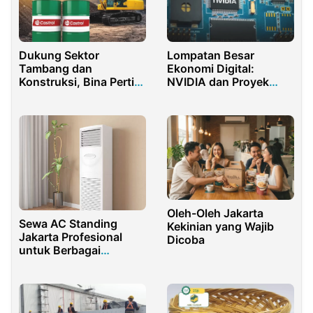
Dukung Sektor
Lompatan Besar
Tambang dan
Ekonomi Digital:
Konstruksi, Bina Pertiwi
NVIDIA dan Proyek
Amankan Stok Oli
Kampus AI di Batam
Castrol Nasional
Oleh-Oleh Jakarta
Sewa AC Standing
Kekinian yang Wajib
Jakarta Profesional
Dicoba
untuk Berbagai
Kebutuhan Acara