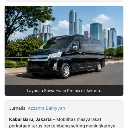
MULTIMEDIA
INDONESIA
Partner
Insight
Suara
Lens
Daily
Jalan
Idealita
Kita
Radar
Seedbacklink
NTB
Time
IDN
Jogja
Rakyat
News
Notice
Baru
Follow
Kabarbaru
Layanan Sewa Hiace Premio di Jakarta.
Jurnalis:
Azzahra Bahiyyah
Kabar Baru, Jakarta
– Mobilitas masyarakat
perkotaan terus berkembang seiring meningkatnya