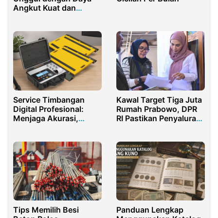
Angkut Kuat dan
Hemat BBM Industri
Service Timbangan
Kawal Target Tiga Juta
Digital Profesional:
Rumah Prabowo, DPR
Menjaga Akurasi,
RI Pastikan Penyaluran
Menjaga Reputasi
BSPS NTB Tepat
Bisnis Anda
Sasaran
Panduan Lengkap
Tips Memilih Besi