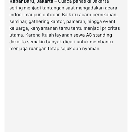
Kabar Baru, Jakarta
– Cuaca panas di Jakarta
sering menjadi tantangan saat mengadakan acara
indoor maupun outdoor. Baik itu acara pernikahan,
©
Kabarbaru.co
seminar, gathering kantor, pameran, hingga event
-
2026
keluarga, kenyamanan tamu tentu menjadi prioritas
utama. Karena itulah layanan
sewa AC standing
Jakarta
semakin banyak dicari untuk membantu
PT.
Kabarbaru
menjaga ruangan tetap sejuk dan nyaman.
Media
Holding