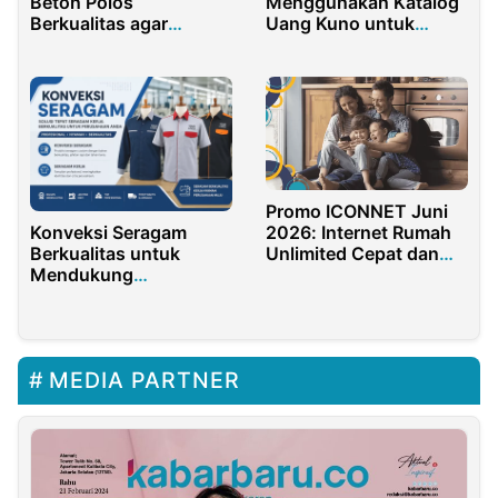
Menggunakan Katalog
Beton Polos
Uang Kuno untuk
Berkualitas agar
Kolektor Pemula dan
Bangunan Lebih Tahan
Profesional
Lama
Promo ICONNET Juni
Konveksi Seragam
2026: Internet Rumah
Berkualitas untuk
Unlimited Cepat dan
Mendukung
Stabil
Profesionalisme
Seragam Kerja
MEDIA PARTNER