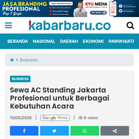
BERANDA
NASIONAL
DAERAH
EKONOMI
PARIWISATA
Informasi
KabarbaruTV
Kirim
Tentang
Business
Iklan
Berita
Kami
BUSINESS
Berita
Sewa AC Standing Jakarta
Nasional
International
Olahraga
Entertainment
Daerah
Pariwisata
Kuliner
Kolom
Profesional untuk Berbagai
Kebutuhan Acara
Network
10/05/2026
|
|
8
views
PT
TREETAN