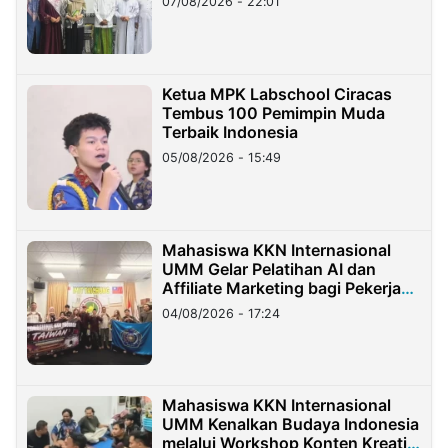
07/08/2026 - 22:01
Ketua MPK Labschool Ciracas
Tembus 100 Pemimpin Muda
Terbaik Indonesia
05/08/2026 - 15:49
Mahasiswa KKN Internasional
UMM Gelar Pelatihan AI dan
Affiliate Marketing bagi Pekerja
Migran Indonesia di Taiwan
04/08/2026 - 17:24
Mahasiswa KKN Internasional
UMM Kenalkan Budaya Indonesia
melalui Workshop Konten Kreatif