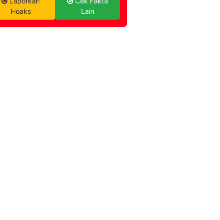
Laporkan
Cek Fakta
Hoaks
Lain