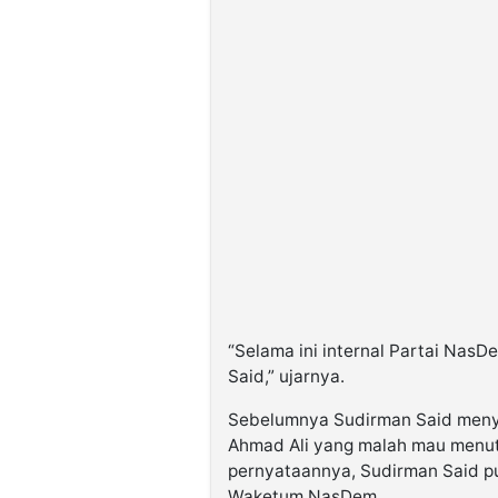
“Selama ini internal Partai NasD
Said,” ujarnya.
Sebelumnya Sudirman Said menyo
Ahmad Ali yang malah mau menut
pernyataannya, Sudirman Said 
Waketum NasDem.