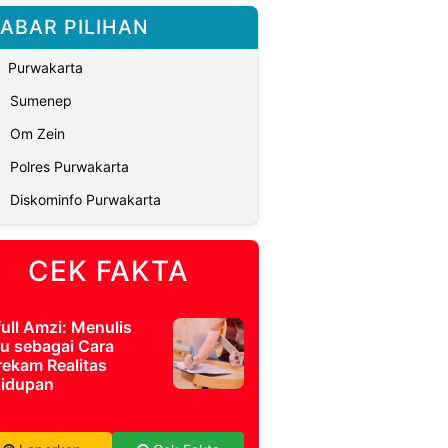
ABAR PILIHAN
Purwakarta
Sumenep
Om Zein
Polres Purwakarta
Diskominfo Purwakarta
CEK FAKTA
full Amzi: Menulis
u sebagai Cara
ekam Realitas
idupan