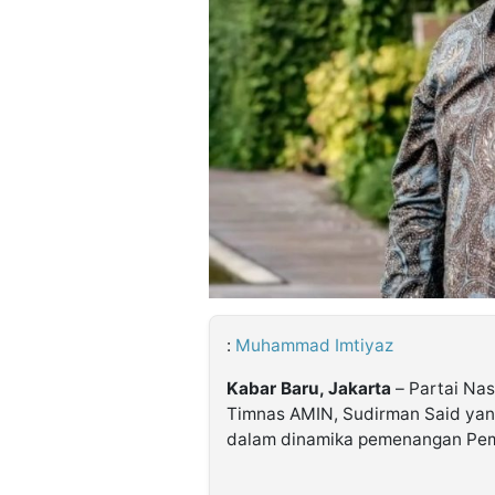
©
Kabarbaru.co
-
2026
PT.
Kabarbaru
Media
Holding
:
Muhammad Imtiyaz
Kabar Baru, Jakarta
– Partai Na
Timnas AMIN, Sudirman Said ya
dalam dinamika pemenangan Pem