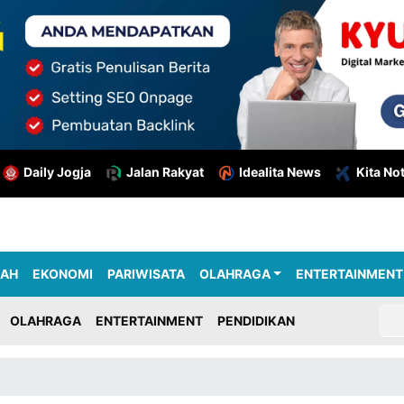
Daily Jogja
Jalan Rakyat
Idealita News
Kita No
RAH
EKONOMI
PARIWISATA
OLAHRAGA
ENTERTAINMENT
OLAHRAGA
ENTERTAINMENT
PENDIDIKAN