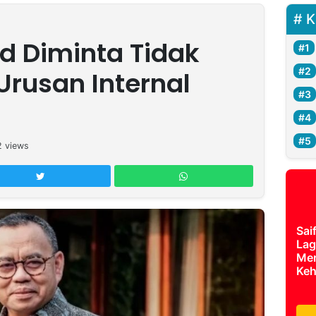
K
d Diminta Tidak
Urusan Internal
2
views
Sai
Lag
Mer
Keh