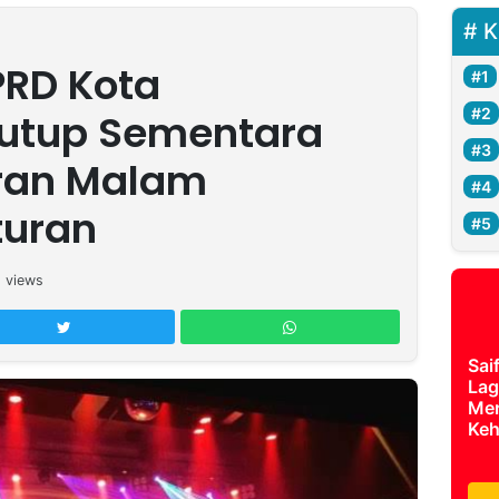
K
PRD Kota
utup Sementara
ran Malam
turan
6
views
Sai
Lag
Mer
Keh