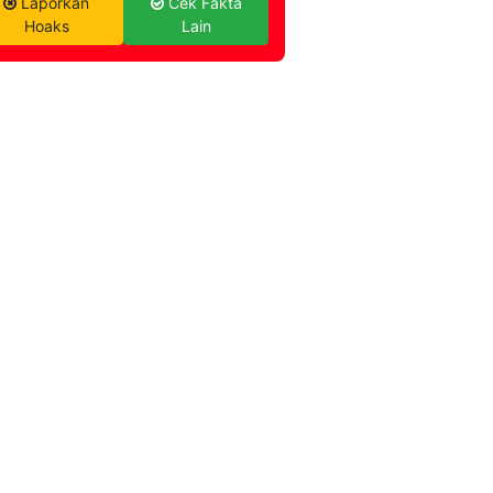
Laporkan
Cek Fakta
Hoaks
Lain