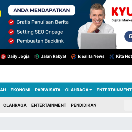
Daily Jogja
Jalan Rakyat
Idealita News
Kita Not
RAH
EKONOMI
PARIWISATA
OLAHRAGA
ENTERTAINMENT
OLAHRAGA
ENTERTAINMENT
PENDIDIKAN