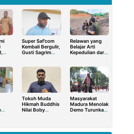
mi
Super Saf’com
Relawan yang
i
Kembali Bergulir,
Belajar Arti
,
Gusti Sagrim
Kepedulian dari
jarah
Target Cetak
Penyintas Desa
Talenta Muda
Garoga, Sumatra
Terbaik Papua
Utara
aan
lisme
Tokoh Muda
Masyarakat
Hikmah Buddhis
Madura Menolak
e
Nilai Boby
Demo Turunkan
ak
Nasution Layak
Gubernur Jawa
Jadi Gubernur
Timur
nan
Sumatera Utara.