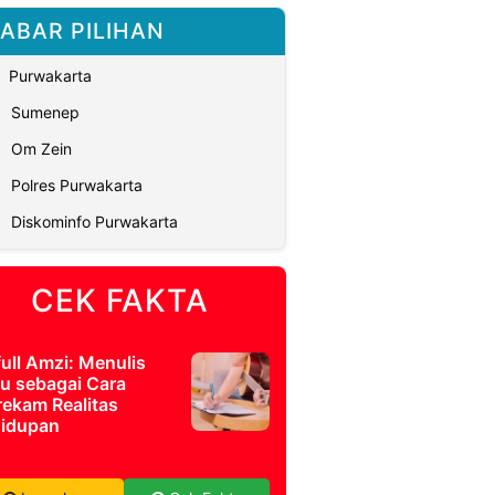
ABAR PILIHAN
Purwakarta
Sumenep
Om Zein
Polres Purwakarta
Diskominfo Purwakarta
CEK FAKTA
full Amzi: Menulis
u sebagai Cara
ekam Realitas
idupan