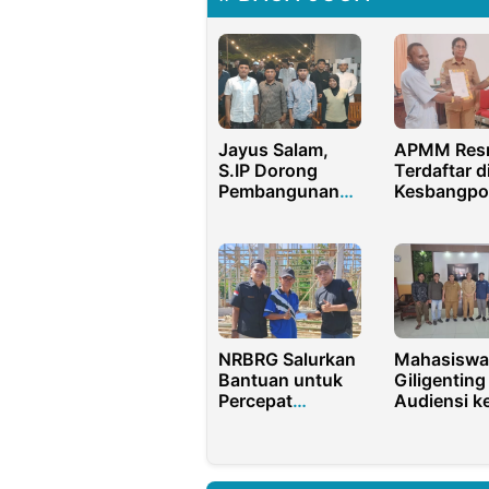
Jayus Salam,
APMM Res
S.IP Dorong
Terdaftar d
Pembangunan
Kesbangpol
Desa Bersama
Langkah Se
Pemuda
Pengusaha
Bangkalan
Muda Moi
Menuju
Kesejahter
dan
Profesiona
NRBRG Salurkan
Mahasiswa
Bantuan untuk
Giligenting
Percepat
Audiensi k
Pembangunan
PUTR, Des
Dua Masjid di
Percepatan
Bone Bolango
Pembangu
Jembatan