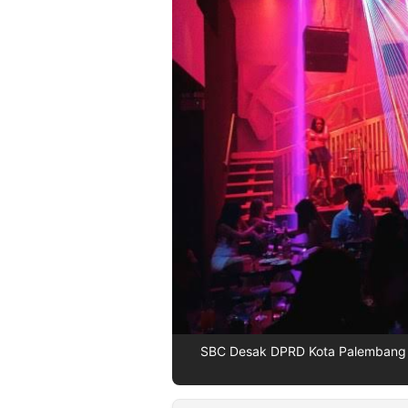
©
Kabarbaru.co
-
2026
PT.
Kabarbaru
Media
Holding
SBC Desak DPRD Kota Palembang 