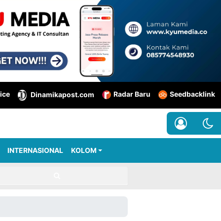
ice
Radar Baru
Seedbacklink
Dinamikapost.com
INTERNASIONAL
KOLOM