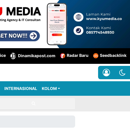
ice
Radar Baru
Seedbacklink
Dinamikapost.com
INTERNASIONAL
KOLOM