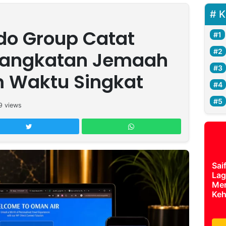
K
do Group Catat
rangkatan Jemaah
 Waktu Singkat
9
views
Sai
Lag
Mer
Keh