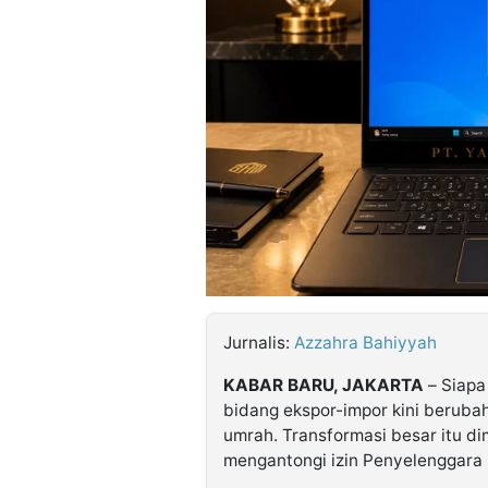
©
Kabarbaru.co
-
2026
PT.
Kabarbaru
Media
Holding
Jurnalis:
Azzahra Bahiyyah
KABAR BARU, JAKARTA
– Siapa
bidang ekspor-impor kini berubah
umrah. Transformasi besar itu di
mengantongi izin Penyelenggara 