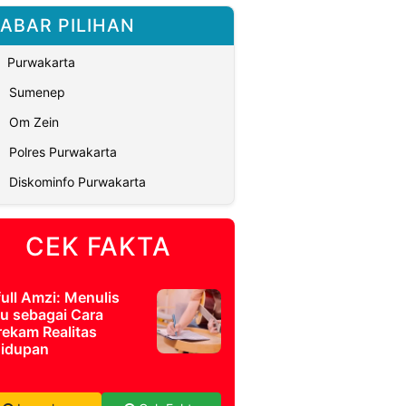
ABAR PILIHAN
Purwakarta
Sumenep
Om Zein
Polres Purwakarta
Diskominfo Purwakarta
CEK FAKTA
full Amzi: Menulis
u sebagai Cara
ekam Realitas
idupan