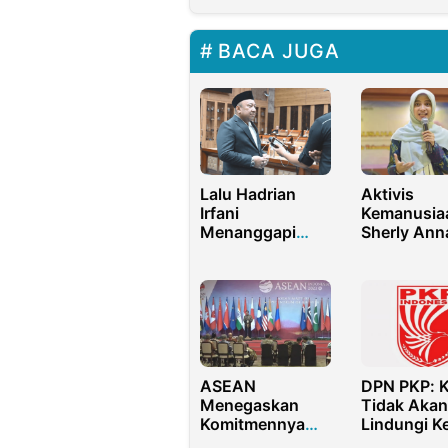
BACA JUGA
Lalu Hadrian
Aktivis
Irfani
Kemanusia
Menanggapi
Sherly Ann
Pernyataan
Diteror usa
Wakil Presiden
Kritik
terkait
Penangana
Penghapusan
Bencana
Sistem Zonasi
DPN PKP: 
ASEAN
Tidak Akan
Menegaskan
Lindungi K
Komitmennya
PKP Bitung
untuk Persatuan