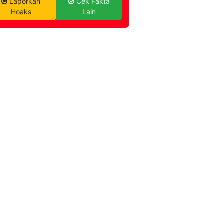
Laporkan
Cek Fakta
Hoaks
Lain