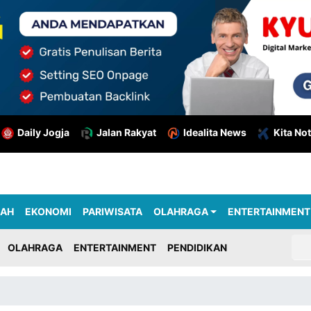
Daily Jogja
Jalan Rakyat
Idealita News
Kita Not
RAH
EKONOMI
PARIWISATA
OLAHRAGA
ENTERTAINMENT
OLAHRAGA
ENTERTAINMENT
PENDIDIKAN