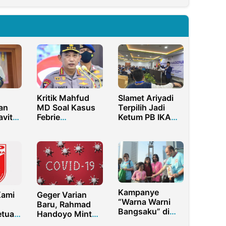
Kritik Mahfud
Slamet Ariyadi
an
MD Soal Kasus
Terpilih Jadi
avita
Febrie
Ketum PB IKA
i
Adriansyah,
PMII 2025-2030
Kapolri Beri
n
Respons Singkat
Kampanye
Kami
Geger Varian
“Warna Warni
Baru, Rahmad
Bangsaku” di
etua
Handoyo Minta
Bundaran Hotel
 Jika
Tegakkan