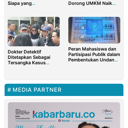
Siapa yang
Dorong UMKM Naik
Bertanggung Jawab
Kelas
saat Barang Hilang?
Peran Mahasiswa dan
Dokter Detektif
Partisipasi Publik dalam
Ditetapkan Sebagai
Pembentukan Undang-
Tersangka Kasus
Undang
Pencemaran Nama Baik
dr. Richard Lee
MEDIA PARTNER