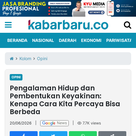
BERANDA
NASIONAL
DAERAH
EKONOMI
PARIWISATA
Informasi
KabarbaruTV
Kirim
Tentang
Kolom
Opini
Iklan
Berita
Kami
OPINI
Berita
Pengalaman Hidup dan
Nasional
International
Olahraga
Entertainment
Daerah
Pariwisata
Kuliner
Kolom
Pembentukan Keyakinan:
Kenapa Cara Kita Percaya Bisa
Berbeda
Network
20/06/2026
|
|
7.7K
views
PT
TREETAN