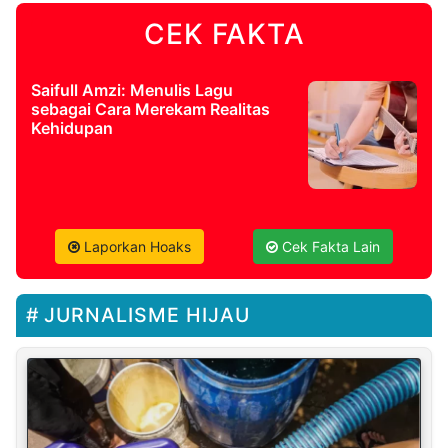
CEK FAKTA
Saifull Amzi: Menulis Lagu
sebagai Cara Merekam Realitas
Kehidupan
Laporkan Hoaks
Cek Fakta Lain
JURNALISME HIJAU