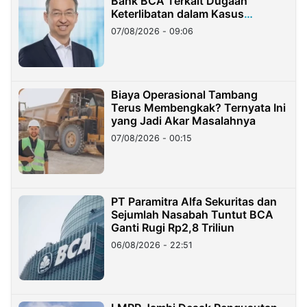
Bank BCA Terkait Dugaan
Keterlibatan dalam Kasus
Hilangnya Dana Nasabah Rp2,58
07/08/2026 - 09:06
Miliar
Biaya Operasional Tambang
Terus Membengkak? Ternyata Ini
yang Jadi Akar Masalahnya
07/08/2026 - 00:15
PT Paramitra Alfa Sekuritas dan
Sejumlah Nasabah Tuntut BCA
Ganti Rugi Rp2,8 Triliun
06/08/2026 - 22:51