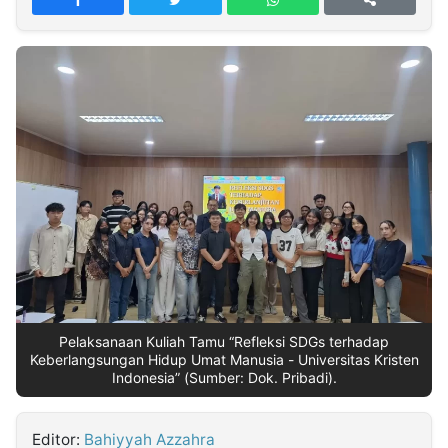
MULTIMEDIA
INDONESIA
Partner
Insight
Suara
Lens
Daily
Jalan
Idealita
Kita
Radar
Seedbacklink
NTB
Time
IDN
Jogja
Rakyat
News
Notice
Baru
Follow
Kabarbaru
Pelaksanaan Kuliah Tamu “Refleksi SDGs terhadap
Keberlangsungan Hidup Umat Manusia - Universitas Kristen
Indonesia” (Sumber: Dok. Pribadi).
Editor:
Bahiyyah Azzahra