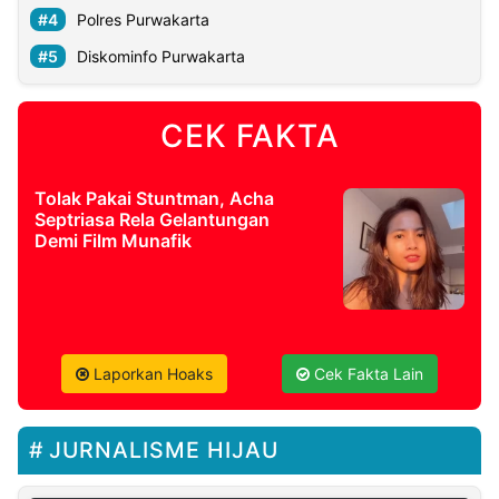
Polres Purwakarta
Diskominfo Purwakarta
CEK FAKTA
Tolak Pakai Stuntman, Acha
Septriasa Rela Gelantungan
Demi Film Munafik
Laporkan Hoaks
Cek Fakta Lain
JURNALISME HIJAU