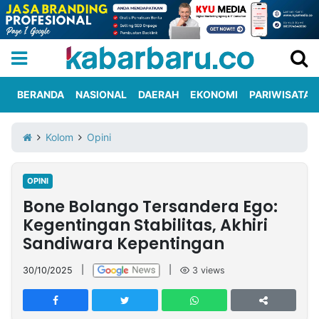
BERANDA
NASIONAL
DAERAH
EKONOMI
PARIWISATA
Informasi
KabarbaruTV
Kirim
Tentang
Kolom
Opini
Iklan
Berita
Kami
OPINI
Berita
Bone Bolango Tersandera Ego:
Nasional
International
Olahraga
Entertainment
Daerah
Pariwisata
Kuliner
Kolom
Kegentingan Stabilitas, Akhiri
Sandiwara Kepentingan
Network
30/10/2025
|
|
3
views
PT
TREETAN