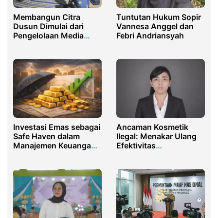
Membangun Citra
Tuntutan Hukum Sopir
Dusun Dimulai dari
Vannesa Anggel dan
Pengelolaan Media
Febri Andriansyah
Sosial yang Terstruktur
Ancaman Kosmetik
Investasi Emas sebagai
Ilegal: Menakar Ulang
Safe Haven dalam
Efektivitas
Manajemen Keuangan
Perlindungan
Pribadi
Konsumen Dan Urgensi
Penegakan Hukum