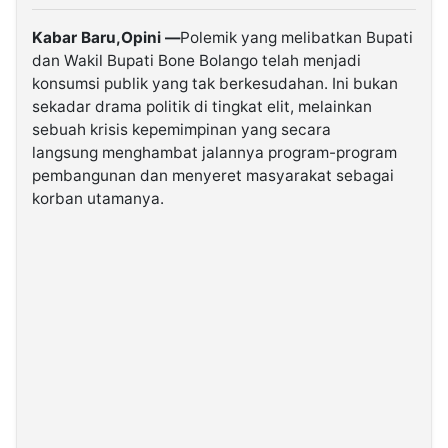
Kabar Baru,Opini —
Polemik yang melibatkan Bupati
©
dan Wakil Bupati Bone Bolango telah menjadi
Kabarbaru.co
-
konsumsi publik yang tak berkesudahan. Ini bukan
2026
sekadar drama politik di tingkat elit, melainkan
sebuah krisis kepemimpinan yang secara
PT.
langsung menghambat jalannya program-program
Kabarbaru
Media
pembangunan dan menyeret masyarakat sebagai
Holding
korban utamanya.