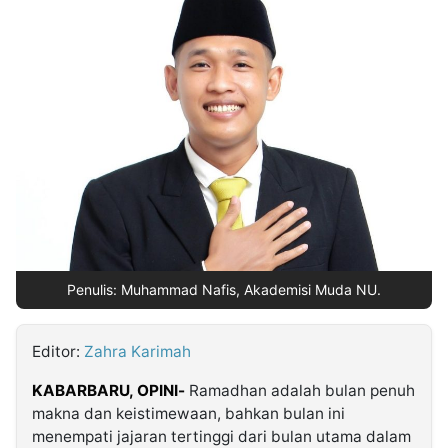
MULTIMEDIA
INDONESIA
Partner
Insight
Suara
Lens
Daily
Jalan
Idealita
Kita
Dinamikapost.com
Radar
Seedbacklink
NTB
Time
IDN
Jogja
Rakyat
News
Notice
Baru
Follow
Kabarbaru
Penulis: Muhammad Nafis, Akademisi Muda NU.
Editor:
Zahra Karimah
KABARBARU, OPINI-
Ramadhan adalah bulan penuh
makna dan keistimewaan, bahkan bulan ini
menempati jajaran tertinggi dari bulan utama dalam