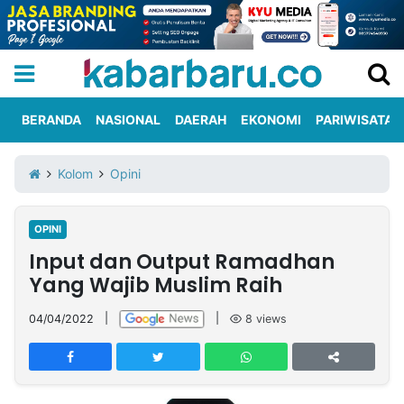
BERANDA
NASIONAL
DAERAH
EKONOMI
PARIWISATA
Informasi
KabarbaruTV
Kirim
Tentang
Kolom
Opini
Iklan
Berita
Kami
OPINI
Berita
Input dan Output Ramadhan
Nasional
International
Olahraga
Entertainment
Daerah
Pariwisata
Kuliner
Kolom
Yang Wajib Muslim Raih
04/04/2022
|
|
8
views
Network
PT
TREETAN