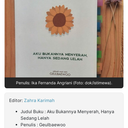
MULTIMEDIA
INDONESIA
Partner
Insight
Suara
Lens
Daily
Jalan
Idealita
Kita
Dinamikapost.com
Radar
Seedbacklink
NTB
Time
IDN
Jogja
Rakyat
News
Notice
Baru
Follow
Kabarbaru
Penulis: Ika Fernanda Angriani (Foto: dok/istimewa).
Editor:
Zahra Karimah
Judul Buku : Aku Bukannya Menyerah, Hanya
Sedang Lelah
Penulis : Geulbaewoo