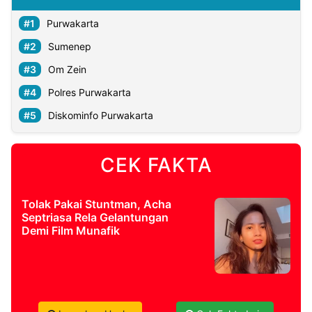
Purwakarta
Sumenep
Om Zein
Polres Purwakarta
Diskominfo Purwakarta
CEK FAKTA
Tolak Pakai Stuntman, Acha
Septriasa Rela Gelantungan
Demi Film Munafik