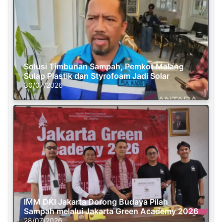
Solusi Timbunan Sampah, Pemkot Malang
Sulap Plastik dan Styrofoam Jadi Solar
30/07/2026
IMM DKI Jakarta Dorong Budaya Pilah
Sampah melalui Jakarta Green Academy 2026
28/07/2026