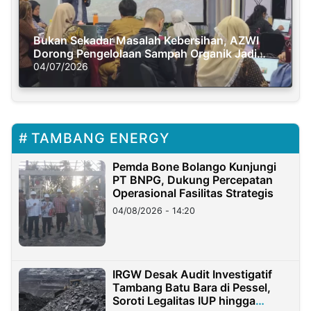
Bukan Sekadar Masalah Kebersihan, AZWI
Dorong Pengelolaan Sampah Organik Jadi
Solusi Krisis Iklim
04/07/2026
TAMBANG ENERGY
Pemda Bone Bolango Kunjungi
PT BNPG, Dukung Percepatan
Operasional Fasilitas Strategis
04/08/2026 - 14:20
IRGW Desak Audit Investigatif
Tambang Batu Bara di Pessel,
Soroti Legalitas IUP hingga