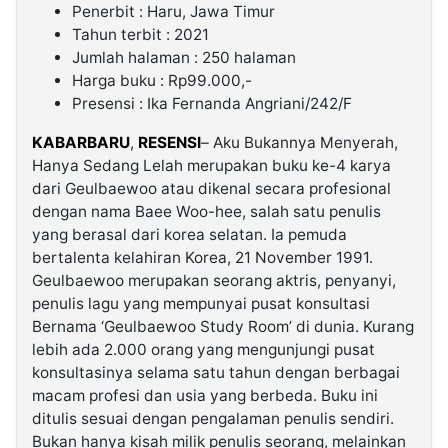
Penerbit : Haru, Jawa Timur
Tahun terbit : 2021
©
Jumlah halaman : 250 halaman
Kabarbaru.co
-
Harga buku : Rp99.000,-
2026
Presensi : Ika Fernanda Angriani/242/F
KABARBARU
,
RESENSI
– Aku Bukannya Menyerah,
PT.
Kabarbaru
Hanya Sedang Lelah merupakan buku ke-4 karya
Media
Holding
dari Geulbaewoo atau dikenal secara profesional
dengan nama Baee Woo-hee, salah satu penulis
yang berasal dari korea selatan. Ia pemuda
bertalenta kelahiran Korea, 21 November 1991.
Geulbaewoo merupakan seorang aktris, penyanyi,
penulis lagu yang mempunyai pusat konsultasi
Bernama ‘Geulbaewoo Study Room’ di dunia. Kurang
lebih ada 2.000 orang yang mengunjungi pusat
konsultasinya selama satu tahun dengan berbagai
macam profesi dan usia yang berbeda. Buku ini
ditulis sesuai dengan pengalaman penulis sendiri.
Bukan hanya kisah milik penulis seorang, melainkan