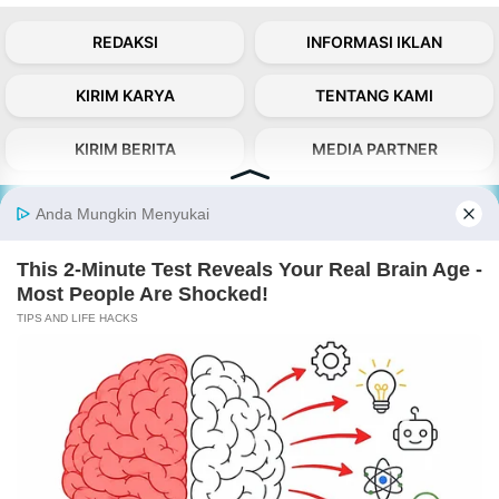
REDAKSI
INFORMASI IKLAN
KIRIM KARYA
TENTANG KAMI
KIRIM BERITA
MEDIA PARTNER
KABARBARU NETWORK
About Our Kabarbaru.co
Kabarbaru.co menyajikan berita aktual dan
inspiratif dari sudut pandang berbaik sangka
serta terverifikasi dari sumber yang tepat.
Follow Kabarbaru