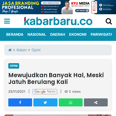
BERANDA
NASIONAL
DAERAH
EKONOMI
PARIWISATA
Informasi
KabarbaruTV
Kirim
Tentang
Kolom
Opini
Iklan
Berita
Kami
OPINI
Berita
Mewujudkan Banyak Hal, Meski
Nasional
International
Olahraga
Entertainment
Daerah
Pariwisata
Kuliner
Kolom
Jatuh Berulang Kali
25/11/2021
|
|
5
views
Network
PT
TREETAN