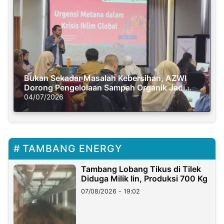
Bukan Sekadar Masalah Kebersihan, AZWI
Dorong Pengelolaan Sampah Organik Jadi
Solusi Krisis Iklim
04/07/2026
TAMBANG ENERGY
Tambang Lobang Tikus di Tilek
Diduga Milik Iin, Produksi 700 Kg
07/08/2026 - 19:02