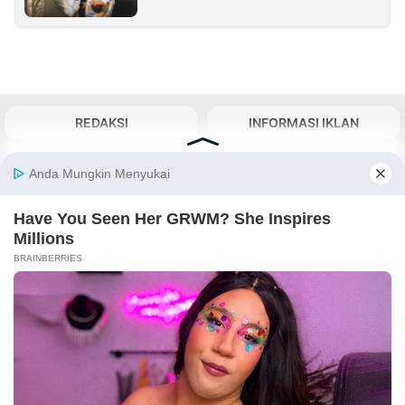
REDAKSI
INFORMASI IKLAN
KIRIM KARYA
TENTANG KAMI
KIRIM BERITA
MEDIA PARTNER
KABARBARU NETWORK
About Our Kabarbaru.co
Kabarbaru.co menyajikan berita aktual dan