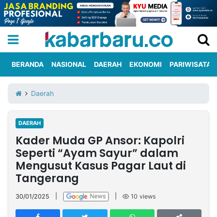
BERANDA
NASIONAL
DAERAH
EKONOMI
PARIWISATA
Informasi
KabarbaruTV
Kirim
Tentang
Daerah
Iklan
Berita
Kami
DAERAH
Berita
Kader Muda GP Ansor: Kapolri
Nasional
International
Olahraga
Entertainment
Daerah
Pariwisata
Kuliner
Kolom
Seperti “Ayam Sayur” dalam
Mengusut Kasus Pagar Laut di
Tangerang
Network
30/01/2025
|
|
10
views
PT
TREETAN