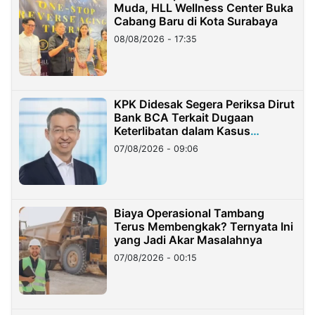
Muda, HLL Wellness Center Buka
Cabang Baru di Kota Surabaya
08/08/2026 - 17:35
KPK Didesak Segera Periksa Dirut
Bank BCA Terkait Dugaan
Keterlibatan dalam Kasus
Hilangnya Dana Nasabah Rp2,58
07/08/2026 - 09:06
Miliar
Biaya Operasional Tambang
Terus Membengkak? Ternyata Ini
yang Jadi Akar Masalahnya
07/08/2026 - 00:15