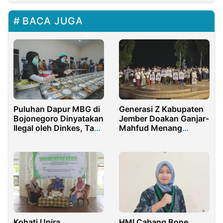
BACA JUGA
Generasi Z Kabupaten
Puluhan Dapur MBG di
Jember Doakan Ganjar-
Bojonegoro Dinyatakan
Mahfud Menang
Ilegal oleh Dinkes, Tapi
Pilpres 2024
Tetap Beroperasi
Kohati Unira
HMI Cabang Bone