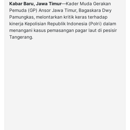
Kabar Baru, Jawa Timur
—Kader Muda Gerakan
Pemuda (GP) Ansor Jawa Timur, Bagaskara Dwy
©
Pamungkas, melontarkan kritik keras terhadap
Kabarbaru.co
-
kinerja Kepolisian Republik Indonesia (Polri) dalam
2026
menangani kasus pemasangan pagar laut di pesisir
Tangerang.
PT.
Kabarbaru
Media
Holding