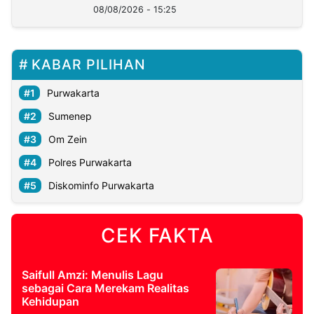
08/08/2026 - 15:25
KABAR PILIHAN
Purwakarta
Sumenep
Om Zein
Polres Purwakarta
Diskominfo Purwakarta
CEK FAKTA
Saifull Amzi: Menulis Lagu
sebagai Cara Merekam Realitas
Kehidupan