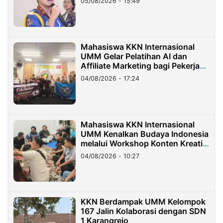
05/08/2026 - 15:49
Mahasiswa KKN Internasional
UMM Gelar Pelatihan AI dan
Affiliate Marketing bagi Pekerja
Migran Indonesia di Taiwan
04/08/2026 - 17:24
Mahasiswa KKN Internasional
UMM Kenalkan Budaya Indonesia
melalui Workshop Konten Kreatif
di Taiwan
04/08/2026 - 10:27
KKN Berdampak UMM Kelompok
167 Jalin Kolaborasi dengan SDN
1 Karangrejo