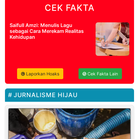
CEK FAKTA
Saifull Amzi: Menulis Lagu
sebagai Cara Merekam Realitas
Kehidupan
Laporkan Hoaks
Cek Fakta Lain
JURNALISME HIJAU