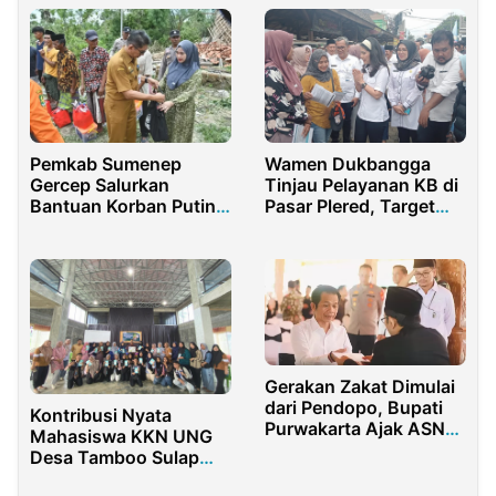
Pemkab Sumenep
Wamen Dukbangga
Gercep Salurkan
Tinjau Pelayanan KB di
Bantuan Korban Puting
Pasar Plered, Target
Beliung di Karduluk
Terlampaui!
Gerakan Zakat Dimulai
dari Pendopo, Bupati
Kontribusi Nyata
Purwakarta Ajak ASN
Mahasiswa KKN UNG
Berbagi
Desa Tamboo Sulap
Jagung Menjadi