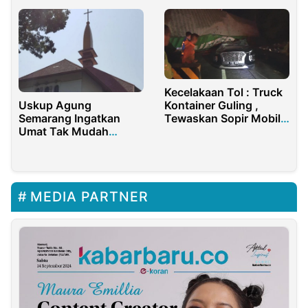
Maizena
Kecelakaan Tol : Truck
Kontainer Guling ,
Uskup Agung
Tewaskan Sopir Mobil
Semarang Ingatkan
(SUV) Hyundai.
Umat Tak Mudah
Termakan Hoax Jelang
Pilpres 2024
MEDIA PARTNER