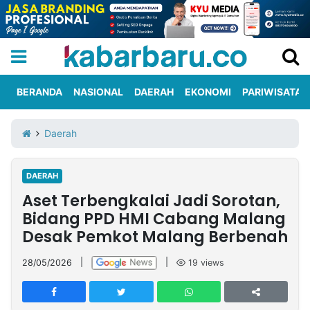
BERANDA
NASIONAL
DAERAH
EKONOMI
PARIWISATA
Informasi
KabarbaruTV
Kirim
Tentang
Daerah
Iklan
Berita
Kami
DAERAH
Berita
Aset Terbengkalai Jadi Sorotan,
Nasional
International
Olahraga
Entertainment
Daerah
Pariwisata
Kuliner
Kolom
Bidang PPD HMI Cabang Malang
Desak Pemkot Malang Berbenah
Network
28/05/2026
|
|
19
views
PT
TREETAN