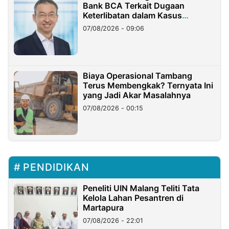
Bank BCA Terkait Dugaan
Keterlibatan dalam Kasus
Hilangnya Dana Nasabah Rp2,58
07/08/2026 - 09:06
Miliar
Biaya Operasional Tambang
Terus Membengkak? Ternyata Ini
yang Jadi Akar Masalahnya
07/08/2026 - 00:15
PENDIDIKAN
Peneliti UIN Malang Teliti Tata
Kelola Lahan Pesantren di
Martapura
07/08/2026 - 22:01