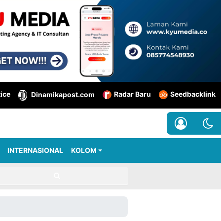
tice
Radar Baru
Seedbacklink
Dinamikapost.com
INTERNASIONAL
KOLOM