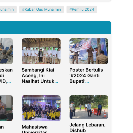
uhaimin
Kabar Gus Muhaimin
Pemilu 2024
eskan
Sambangi Kiai
Poster Bertulis
di
Aceng, Ini
‘#2024 Ganti
PID,
Nasihat Untuk
Bupati’
ar
Partai Gerindra
Bermunculan di
ning
Sampang
Jelang Lebaran,
an
Mahasiswa
Dishub
Universitas