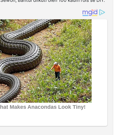
on, Bantul diikuti oleh 100 kaum rois se DIY.