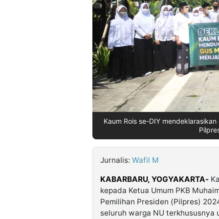
©
Kabarbaru.co
-
2026
PT.
Kabarbaru
Media
Holding
Kaum Rois se-DIY mendeklarasikan
Pilpre
Jurnalis:
Wafil M
KABARBARU,
YOGYAKARTA-
Ka
kepada Ketua Umum PKB Muhaimi
Pemilihan Presiden (Pilpres) 2024
seluruh warga NU terkhususnya u