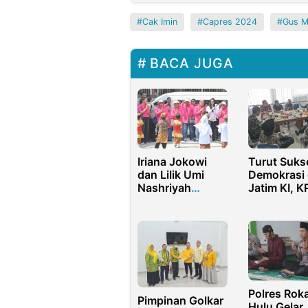
Cak Imin
Capres 2024
Gus M
BACA JUGA
Iriana Jokowi
Turut Suks
dan Lilik Umi
Demokrasi 
Nashriyah
Jatim KI, K
Galakkan
dan ORI Gel
Gerakan CTPS di
Coffee Mor
Surabaya
Polres Rok
Pimpinan Golkar
Hulu Gelar