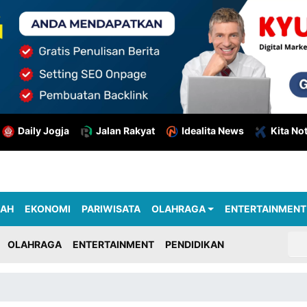
Daily Jogja
Jalan Rakyat
Idealita News
Kita No
RAH
EKONOMI
PARIWISATA
OLAHRAGA
ENTERTAINMENT
OLAHRAGA
ENTERTAINMENT
PENDIDIKAN