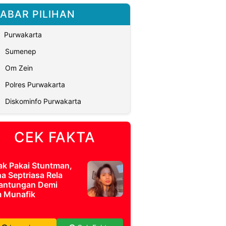
ABAR PILIHAN
Purwakarta
Sumenep
Om Zein
Polres Purwakarta
Diskominfo Purwakarta
CEK FAKTA
ak Pakai Stuntman,
a Septriasa Rela
antungan Demi
m Munafik