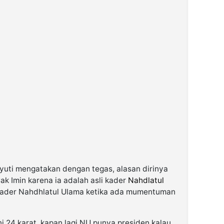
yuti mengatakan dengan tegas, alasan dirinya
 Imin karena ia adalah asli kader
Nahdlatul
 kader Nahdhlatul Ulama ketika ada mumentuman
i 24 karat, kapan lagi NU punya presiden kalau