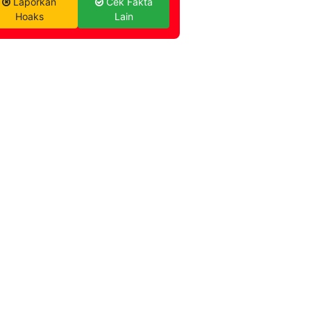
Laporkan
Cek Fakta
Hoaks
Lain