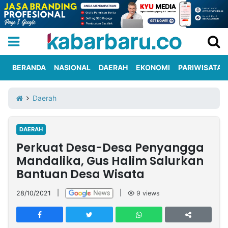
BERANDA
NASIONAL
DAERAH
EKONOMI
PARIWISATA
Informasi
KabarbaruTV
Kirim
Tentang
Daerah
Iklan
Berita
Kami
DAERAH
Berita
Perkuat Desa-Desa Penyangga
Nasional
International
Olahraga
Entertainment
Daerah
Pariwisata
Kuliner
Kolom
Mandalika, Gus Halim Salurkan
Bantuan Desa Wisata
Network
28/10/2021
|
|
9
views
PT
TREETAN