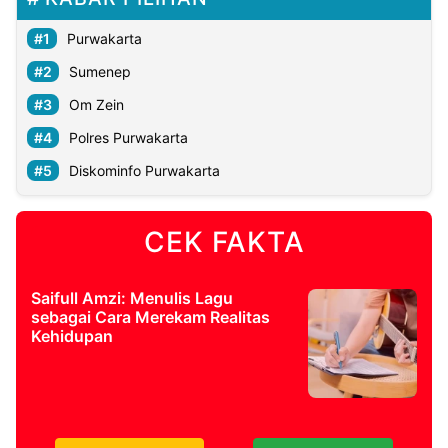
Purwakarta
Sumenep
Om Zein
Polres Purwakarta
Diskominfo Purwakarta
CEK FAKTA
Saifull Amzi: Menulis Lagu
sebagai Cara Merekam Realitas
Kehidupan