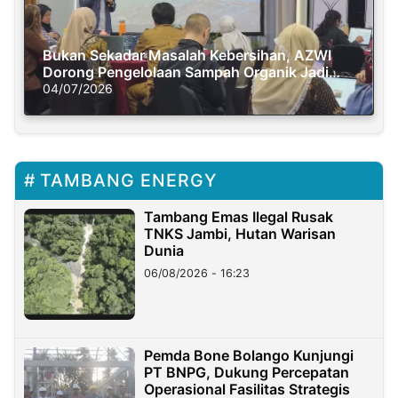
Bukan Sekadar Masalah Kebersihan, AZWI
Dorong Pengelolaan Sampah Organik Jadi
Solusi Krisis Iklim
04/07/2026
TAMBANG ENERGY
Tambang Emas Ilegal Rusak
TNKS Jambi, Hutan Warisan
Dunia
06/08/2026 - 16:23
Pemda Bone Bolango Kunjungi
PT BNPG, Dukung Percepatan
Operasional Fasilitas Strategis