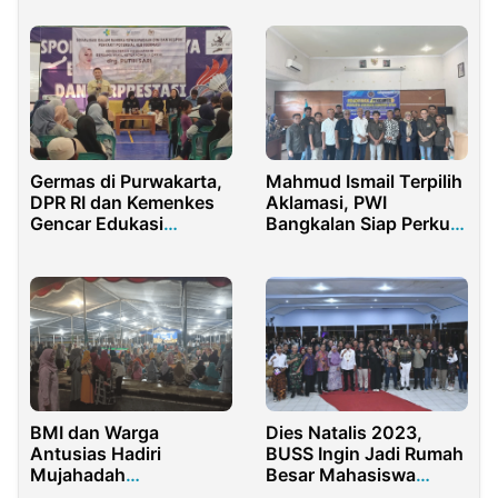
Silaturahim
Germas di Purwakarta,
Mahmud Ismail Terpilih
DPR RI dan Kemenkes
Aklamasi, PWI
Gencar Edukasi
Bangkalan Siap Perkuat
Waspada KLB
Literasi Media dan
Perangi Hoaks
BMI dan Warga
Dies Natalis 2023,
Antusias Hadiri
BUSS Ingin Jadi Rumah
Mujahadah
Besar Mahasiswa
Robu’usanah
Sumenep di Malang