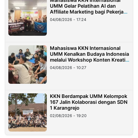
Mahasiswa KKN Internasional
UMM Gelar Pelatihan AI dan
Affiliate Marketing bagi Pekerja
Migran Indonesia di Taiwan
04/08/2026 - 17:24
Mahasiswa KKN Internasional
UMM Kenalkan Budaya Indonesia
melalui Workshop Konten Kreatif
di Taiwan
04/08/2026 - 10:27
KKN Berdampak UMM Kelompok
167 Jalin Kolaborasi dengan SDN
1 Karangrejo
02/08/2026 - 19:20