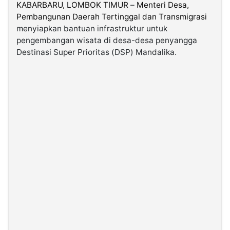
KABARBARU,
LOMBOK TIMUR
–
Menteri Desa,
Pembangunan Daerah Tertinggal dan Transmigrasi
©
menyiapkan bantuan infrastruktur untuk
Kabarbaru.co
-
pengembangan wisata di desa-desa penyangga
2026
Destinasi Super Prioritas (DSP) Mandalika.
PT.
Kabarbaru
Media
Holding