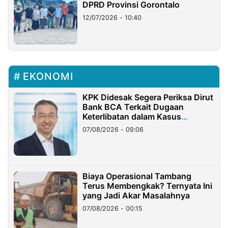
DPRD Provinsi Gorontalo
12/07/2026 - 10:40
EKONOMI
KPK Didesak Segera Periksa Dirut
Bank BCA Terkait Dugaan
Keterlibatan dalam Kasus
Hilangnya Dana Nasabah Rp2,58
07/08/2026 - 09:06
Miliar
Biaya Operasional Tambang
Terus Membengkak? Ternyata Ini
yang Jadi Akar Masalahnya
07/08/2026 - 00:15