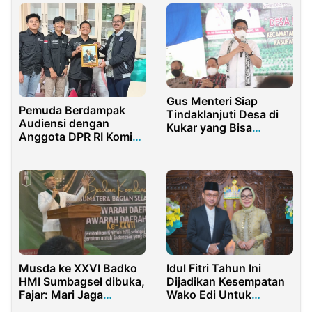
Gus Menteri Siap
Pemuda Berdampak
Tindaklanjuti Desa di
Audiensi dengan
Kukar yang Bisa
Anggota DPR RI Komisi
Tingkatkan
X, Perkuat Pendidikan
Perekonomian
dan Literasi Menuju
Indonesia Emas 2045
Musda ke XXVI Badko
Idul Fitri Tahun Ini
HMI Sumbagsel dibuka,
Dijadikan Kesempatan
Fajar: Mari Jaga
Wako Edi Untuk
Marwah HMI
Berkumpul dan