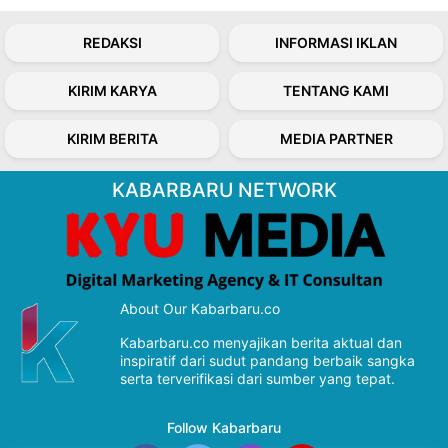
REDAKSI
INFORMASI IKLAN
KIRIM KARYA
TENTANG KAMI
KIRIM BERITA
MEDIA PARTNER
KABARBARU NETWORK
About Our Kabarbaru.co
Kabarbaru.co menyajikan berita aktual dan
inspiratif dari sudut pandang berbaik sangka
serta terverifikasi dari sumber yang tepat.
Follow Kabarbaru