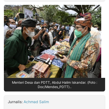
MULTIMEDIA
INDONESIA
Partner
Insight
Suara
Lens
Daily
Jalan
Idealita
Kita
Radar
Seedbacklink
NTB
Time
IDN
Jogja
Rakyat
News
Notice
Baru
Follow
Kabarbaru
Menteri Desa dan PDTT, Abdul Halim Iskandar. (Foto :
Doc/Mendes_PDTT)..
Jurnalis:
Achmad Salim