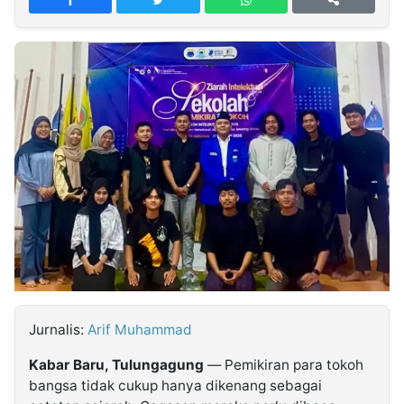
MULTIMEDIA
INDONESIA
Partner
Insight
Suara
Lens
Daily
Jalan
Idealita
Kita
Dinamikapost.com
Radar
Seedbacklink
NTB
Time
IDN
Jogja
Rakyat
News
Notice
Baru
Follow
Kabarbaru
Jurnalis:
Arif Muhammad
Kabar Baru, Tulungagung
— Pemikiran para tokoh
bangsa tidak cukup hanya dikenang sebagai