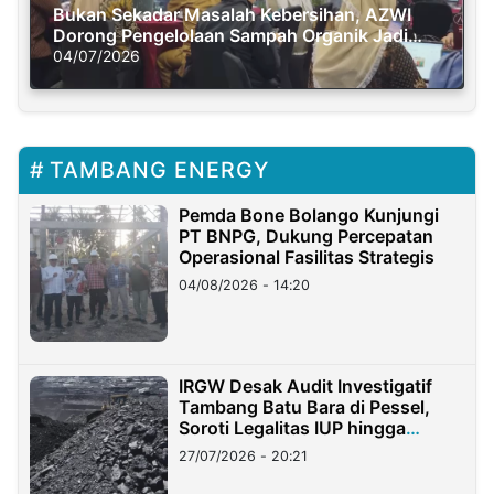
Bukan Sekadar Masalah Kebersihan, AZWI
Dorong Pengelolaan Sampah Organik Jadi
Solusi Krisis Iklim
04/07/2026
TAMBANG ENERGY
Pemda Bone Bolango Kunjungi
PT BNPG, Dukung Percepatan
Operasional Fasilitas Strategis
04/08/2026 - 14:20
IRGW Desak Audit Investigatif
Tambang Batu Bara di Pessel,
Soroti Legalitas IUP hingga
Stockpile
27/07/2026 - 20:21