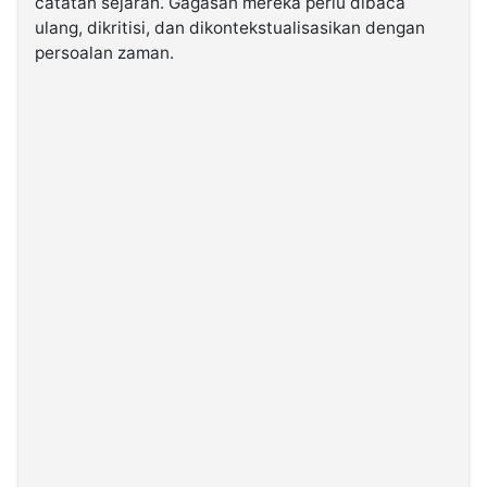
catatan sejarah. Gagasan mereka perlu dibaca
ulang, dikritisi, dan dikontekstualisasikan dengan
persoalan zaman.
©
Kabarbaru.co
-
2026
PT.
Kabarbaru
Media
Holding