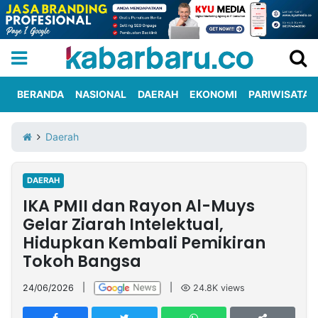
BERANDA
NASIONAL
DAERAH
EKONOMI
PARIWISATA
Informasi
KabarbaruTV
Kirim
Tentang
Daerah
Iklan
Berita
Kami
DAERAH
Berita
IKA PMII dan Rayon Al-Muys
Nasional
International
Olahraga
Entertainment
Daerah
Pariwisata
Kuliner
Kolom
Gelar Ziarah Intelektual,
Hidupkan Kembali Pemikiran
Tokoh Bangsa
Network
24/06/2026
|
|
24.8K
views
PT
TREETAN