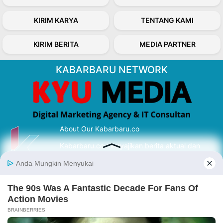
KIRIM KARYA
TENTANG KAMI
KIRIM BERITA
MEDIA PARTNER
KABARBARU NETWORK
About Our Kabarbaru.co
Kabarbaru.co menyajikan berita aktual dan
inspiratif dari sudut pandang berbaik sangka
serta terverifikasi dari sumber yang tepat.
Follow Kabarbaru