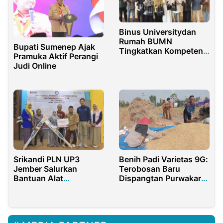
Binus Universitydan
Rumah BUMN
Bupati Sumenep Ajak
Tingkatkan Kompetensi
Pramuka Aktif Perangi
Pengelolaan UMKM
Judi Online
Srikandi PLN UP3
Benih Padi Varietas 9G:
Jember Salurkan
Terobosan Baru
Bantuan Alat
Dispangtan Purwakarta
Disabilitas
untuk Ketahanan
Pangan Nasional