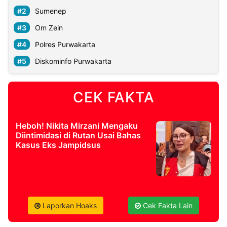
Sumenep
Om Zein
Polres Purwakarta
Diskominfo Purwakarta
CEK FAKTA
Heboh! Nikita Mirzani Mengaku
Diintimidasi di Rutan Usai Bahas
Kasus Eks Jampidsus
Laporkan Hoaks
Cek Fakta Lain