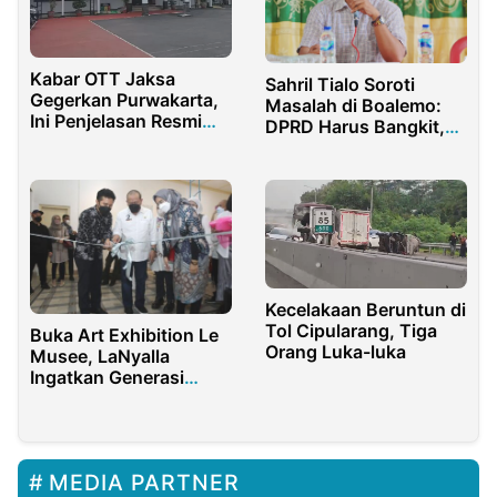
Kabar OTT Jaksa
Sahril Tialo Soroti
Gegerkan Purwakarta,
Masalah di Boalemo:
Ini Penjelasan Resmi
DPRD Harus Bangkit,
Kejari
Pertajam Pengawasan!
Kecelakaan Beruntun di
Tol Cipularang, Tiga
Buka Art Exhibition Le
Orang Luka-luka
Musee, LaNyalla
Ingatkan Generasi
Muda untuk Terus
Berkarya
MEDIA PARTNER