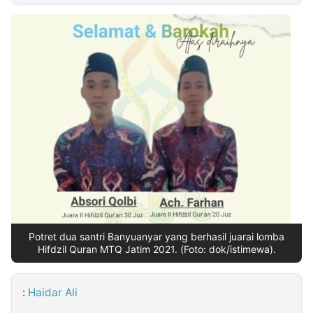
MULTIMEDIA
INDONESIA
Partner
Insight
Suara
Lens
Daily
Jalan
Idealita
Kita
Dinamikapost.com
Radar
Seedbacklink
NTB
Time
IDN
Jogja
Rakyat
News
Notice
Baru
Follow
Kabarbaru
Potret dua santri Banyuanyar yang berhasil juarai lomba
Hifdzil Quran MTQ Jatim 2021. (Foto: dok/istimewa).
:
Haidar Ali