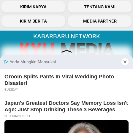
KIRIM KARYA
TENTANG KAMI
KIRIM BERITA
MEDIA PARTNER
KABARBARU NETWORK
About Our Kabarbaru.co
Kabarbaru.co menyajikan berita aktual dan
inspiratif dari sudut pandang berbaik sangka
serta terverifikasi dari sumber yang tepat.
Follow Kabarbaru