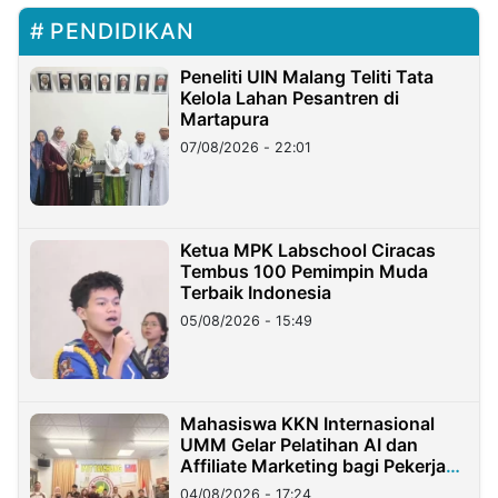
PENDIDIKAN
Peneliti UIN Malang Teliti Tata
Kelola Lahan Pesantren di
Martapura
07/08/2026 - 22:01
Ketua MPK Labschool Ciracas
Tembus 100 Pemimpin Muda
Terbaik Indonesia
05/08/2026 - 15:49
Mahasiswa KKN Internasional
UMM Gelar Pelatihan AI dan
Affiliate Marketing bagi Pekerja
Migran Indonesia di Taiwan
04/08/2026 - 17:24