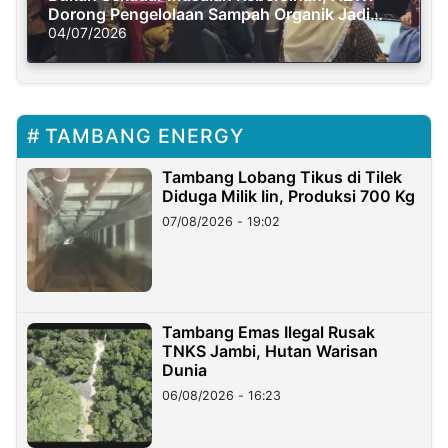
Dorong Pengelolaan Sampah Organik Jadi
Solusi Krisis Iklim
04/07/2026
TAMBANG ENERGY
Tambang Lobang Tikus di Tilek
Diduga Milik Iin, Produksi 700 Kg
07/08/2026 - 19:02
Tambang Emas Ilegal Rusak
TNKS Jambi, Hutan Warisan
Dunia
06/08/2026 - 16:23