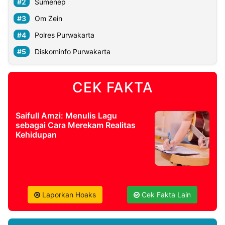
Sumenep
Om Zein
Polres Purwakarta
Diskominfo Purwakarta
CEK FAKTA
Saifull Amzi: Menulis Lagu
sebagai Cara Merekam Realitas
Kehidupan
Laporkan Hoaks
Cek Fakta Lain