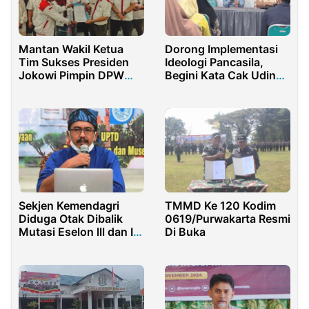
Mantan Wakil Ketua
Dorong Implementasi
Tim Sukses Presiden
Ideologi Pancasila,
Jokowi Pimpin DPW
Begini Kata Cak Udin
Anies DIY
Dihadapan Wali Santri
Sekjen Kemendagri
TMMD Ke 120 Kodim
Diduga Otak Dibalik
0619/Purwakarta Resmi
Mutasi Eselon lll dan IV
Di Buka
Pemprov Banten