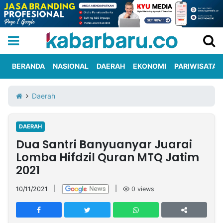
BERANDA
NASIONAL
DAERAH
EKONOMI
PARIWISATA
Informasi
KabarbaruTV
Kirim
Tentang
Daerah
Iklan
Berita
Kami
DAERAH
Berita
Dua Santri Banyuanyar Juarai
Nasional
International
Olahraga
Entertainment
Daerah
Pariwisata
Kuliner
Kolom
Lomba Hifdzil Quran MTQ Jatim
2021
Network
10/11/2021
|
|
0
views
PT
TREETAN