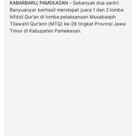
KABARBARU, PAMEKASAN
– Sebanyak dua santri
Banyuanyar berhasil mendapat juara 1 dan 2 lomba
©
hifdzil Qur’an di lomba pelaksanaan Musabaqoh
Kabarbaru.co
-
Tilawatil Qur’ann (MTQ) ke-29 tingkat Provinsi Jawa
2026
Timur di Kabupaten Pamekasan.
PT.
Kabarbaru
Media
Holding