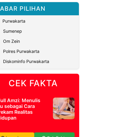
ABAR PILIHAN
Purwakarta
Sumenep
Om Zein
Polres Purwakarta
Diskominfo Purwakarta
CEK FAKTA
full Amzi: Menulis
u sebagai Cara
ekam Realitas
idupan