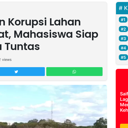
K
 Korupsi Lahan
t, Mahasiswa Siap
 Tuntas
2
views
Sai
Lag
Mer
Keh