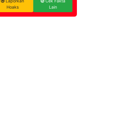
Laporkan
Cek Fakta
Hoaks
Lain