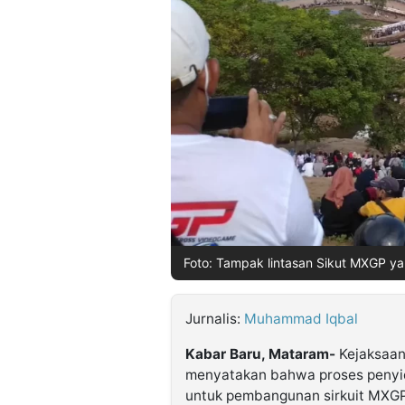
©
Kabarbaru.co
-
2026
PT.
Kabarbaru
Media
Holding
Foto: Tampak lintasan Sikut MXGP ya
Jurnalis:
Muhammad Iqbal
Kabar Baru, Mataram-
Kejaksaan 
menyatakan bahwa proses penyid
untuk pembangunan sirkuit MXG