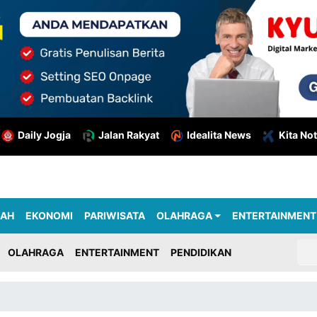
Daily Jogja
Jalan Rakyat
Idealita News
Kita Not
RAH
EKONOMI
PARIWISATA
OLAHRAGA
ENTERTAINMENT
OLAHRAGA
ENTERTAINMENT
PENDIDIKAN