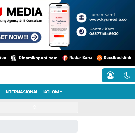
ice
Radar Baru
Seedbacklink
Dinamikapost.com
INTERNASIONAL
KOLOM