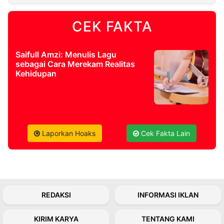
CEK FAKTA
©
Kabarbaru.co
-
2026
Saifull Amzi: Menulis Lagu
sebagai Cara Merekam Realitas
PT.
Kehidupan
Kabarbaru
Media
Holding
Laporkan Hoaks
Cek Fakta Lain
REDAKSI
INFORMASI IKLAN
KIRIM KARYA
TENTANG KAMI