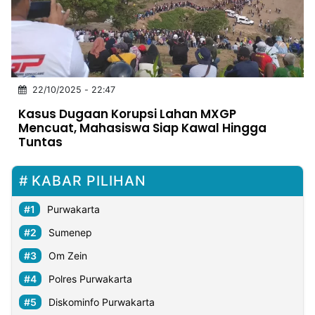
MULTIMEDIA
INDONESIA
Partner
22/10/2025 - 22:47
Insight
Suara
Lens
Daily
Jalan
Idealita
Kita
Dinamikapost.com
Radar
Seedbacklink
Kasus Dugaan Korupsi Lahan MXGP
NTB
Time
IDN
Jogja
Rakyat
News
Notice
Baru
Mencuat, Mahasiswa Siap Kawal Hingga
Tuntas
Follow
Kabarbaru
KABAR PILIHAN
Purwakarta
Sumenep
Om Zein
Polres Purwakarta
Diskominfo Purwakarta