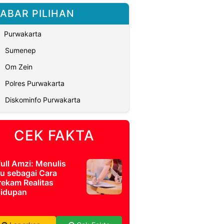
ABAR PILIHAN
Purwakarta
Sumenep
Om Zein
Polres Purwakarta
Diskominfo Purwakarta
CEK FAKTA
full Amzi: Menulis
u sebagai Cara
ekam Realitas
idupan