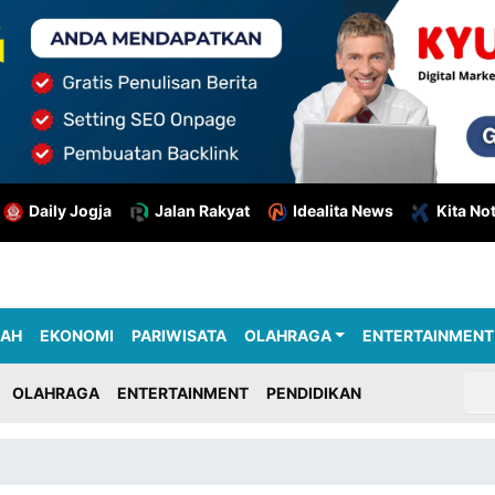
Daily Jogja
Jalan Rakyat
Idealita News
Kita No
RAH
EKONOMI
PARIWISATA
OLAHRAGA
ENTERTAINMENT
OLAHRAGA
ENTERTAINMENT
PENDIDIKAN