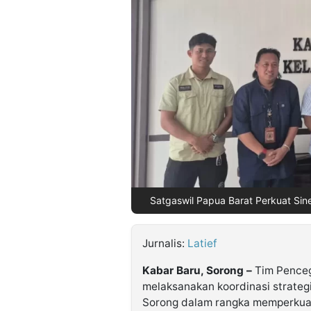
©
Kabarbaru.co
-
2026
PT.
Kabarbaru
Media
Holding
Satgaswil Papua Barat Perkuat Sine
Jurnalis:
Latief
Kabar Baru, Sorong –
Tim Pence
melaksanakan koordinasi strategi
Sorong dalam rangka memperkuat