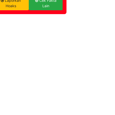
Laporkan
Cek Fakta
Hoaks
Lain