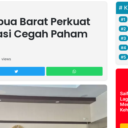
K
pua Barat Perkuat
rasi Cegah Paham
9
views
Sai
Lag
Mer
Keh