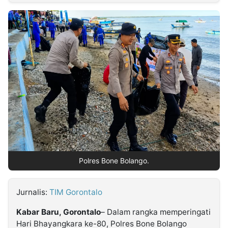
MULTIMEDIA
INDONESIA
Partner
Insight
Suara
Lens
Daily
Jalan
Idealita
Kita
Dinamikapost.com
Radar
Seedbacklink
NTB
Time
IDN
Jogja
Rakyat
News
Notice
Baru
Follow
Kabarbaru
Polres Bone Bolango.
Jurnalis:
TIM Gorontalo
Kabar Baru, Gorontalo
– Dalam rangka memperingati
Hari Bhayangkara ke-80, Polres Bone Bolango