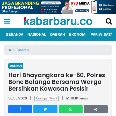
BERANDA
NASIONAL
DAERAH
EKONOMI
PARIWISATA
Informasi
KabarbaruTV
Kirim
Tentang
Daerah
Iklan
Berita
Kami
DAERAH
Berita
Hari Bhayangkara ke-80, Polres
Nasional
International
Olahraga
Entertainment
Daerah
Pariwisata
Kuliner
Kolom
Bone Bolango Bersama Warga
Bersihkan Kawasan Pesisir
Network
30/06/2026
|
|
18.1K
views
PT
TREETAN