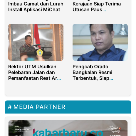
Imbau Camat dan Lurah
Kerajaan Siap Terima
Install Aplikasi MiChat
Utusan Paus
Fransiskus di
Yogyakarta
Pengcab Orado
Rektor UTM Usulkan
Bangkalan Resmi
Pelebaran Jalan dan
Terbentuk, Siap
Pemanfaatan Rest Area
Kembangkan Olahraga
Suramadu untuk
Domino
Kampus Kedokteran
MEDIA PARTNER