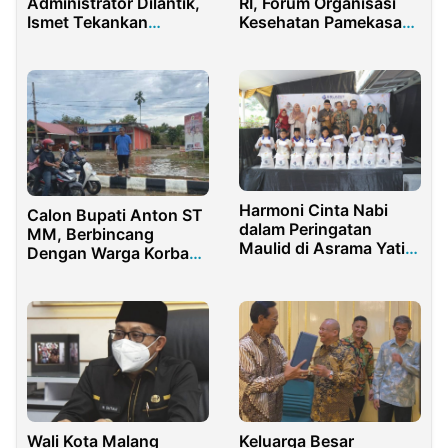
Administrator Dilantik,
RI, Forum Organisasi
Ismet Tekankan
Kesehatan Pamekasan
Profesionalisme
Tolak RUU Omnibus
Law
Harmoni Cinta Nabi
Calon Bupati Anton ST
dalam Peringatan
MM, Berbincang
Maulid di Asrama Yatim
Dengan Warga Korban
Erlazet Cibubur Penuh
Banjir di Pasir
Kehangatan
Pengaraian, Apa Saja
yang Dibahas?
Wali Kota Malang
Keluarga Besar