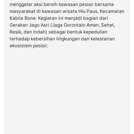
menggelar aksi bersih kawasan pesisir bersama
masyarakat di kawasan wisata Hiu Paus, Kecamatan
©
Kabila Bone. Kegiatan ini menjadi bagian dari
Kabarbaru.co
-
Gerakan Jago Asri (Jaga Gorontalo Aman, Sehat,
2026
Resik, dan Indah) sebagai bentuk kepedulian
terhadap kebersihan lingkungan dan kelestarian
PT.
ekosistem pesisir.
Kabarbaru
Media
Holding