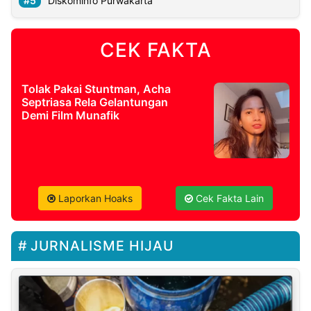
Diskominfo Purwakarta
CEK FAKTA
Tolak Pakai Stuntman, Acha
Septriasa Rela Gelantungan
Demi Film Munafik
Laporkan Hoaks
Cek Fakta Lain
JURNALISME HIJAU