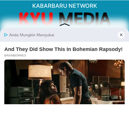
KABARBARU NETWORK
About Our Kabarbaru.co
Kabarbaru.co menyajikan berita aktual dan
inspiratif dari sudut pandang berbaik sangka
serta terverifikasi dari sumber yang tepat.
Follow Kabarbaru
Kabarbaru.co
Copyright © 2026. All rights reserved