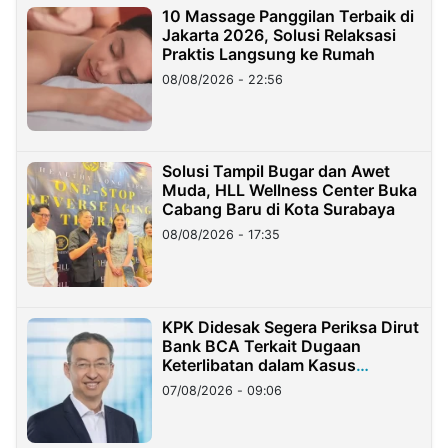
10 Massage Panggilan Terbaik di
Jakarta 2026, Solusi Relaksasi
Praktis Langsung ke Rumah
08/08/2026 - 22:56
Solusi Tampil Bugar dan Awet
Muda, HLL Wellness Center Buka
Cabang Baru di Kota Surabaya
08/08/2026 - 17:35
KPK Didesak Segera Periksa Dirut
Bank BCA Terkait Dugaan
Keterlibatan dalam Kasus
Hilangnya Dana Nasabah Rp2,58
07/08/2026 - 09:06
Miliar