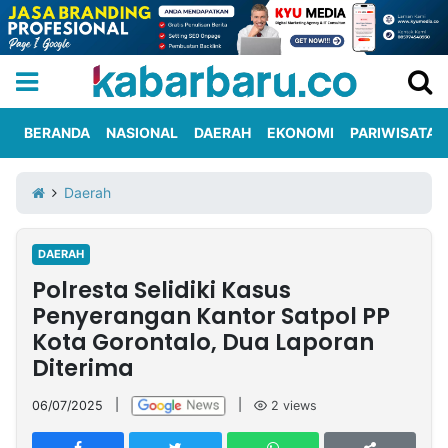
BERANDA
NASIONAL
DAERAH
EKONOMI
PARIWISATA
Informasi
KabarbaruTV
Kirim
Tentang
Daerah
Iklan
Berita
Kami
DAERAH
Berita
Polresta Selidiki Kasus
Nasional
International
Olahraga
Entertainment
Daerah
Pariwisata
Kuliner
Kolom
Penyerangan Kantor Satpol PP
Kota Gorontalo, Dua Laporan
Diterima
Network
06/07/2025
|
|
2
views
PT
TREETAN