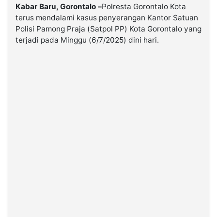
Kabar Baru, Gorontalo –
Polresta Gorontalo Kota
terus mendalami kasus penyerangan Kantor Satuan
©
Polisi Pamong Praja (Satpol PP) Kota Gorontalo yang
Kabarbaru.co
-
terjadi pada Minggu (6/7/2025) dini hari.
2026
PT.
Kabarbaru
Media
Holding