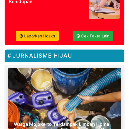
Kehidupan
Laporkan Hoaks
Cek Fakta Lain
JURNALISME HIJAU
Warga Mojokerto Terdampak Limbah Home