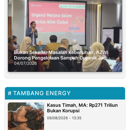
Bukan Sekadar Masalah Kebersihan, AZWI
Dorong Pengelolaan Sampah Organik Jadi
Solusi Krisis Iklim
04/07/2026
TAMBANG ENERGY
Kasus Timah, MA: Rp271 Triliun
Bukan Korupsi
09/08/2026 - 13:35