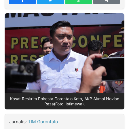
MULTIMEDIA
INDONESIA
Partner
Insight
Suara
Lens
Daily
Jalan
Idealita
Kita
Dinamikapost.com
Radar
Seedbacklink
NTB
Time
IDN
Jogja
Rakyat
News
Notice
Baru
Follow
Kabarbaru
Kasat Reskrim Polresta Gorontalo Kota, AKP Akmal Novian
Reza(Foto: Istimewa).
Jurnalis:
TIM Gorontalo