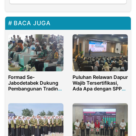
BACA JUGA
Formad Se-
Puluhan Relawan Dapur
Jabodetabek Dukung
Wajib Tersertifikasi,
Pembangunan Trading
Ada Apa dengan SPPG
House di Madura
Purwakarta?