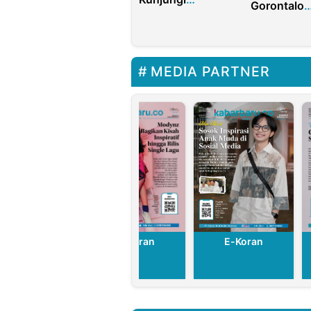
Gorontalo
Kediaman Anto
Sumbang 2
Sontang, Dari
Kantong Da
Bincang Santai
Peringati 
Sampai Diskusi
ke-14 Parta
Rohul Ke Depan
MEDIA PARTNER
Nasdem
E-Koran
E-Koran
E-Koran