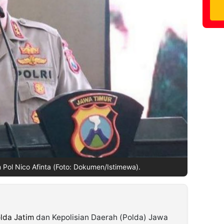
 Pol Nico Afinta (Foto: Dokumen/Istimewa).
lda Jatim
dan Kepolisian Daerah (Polda) Jawa