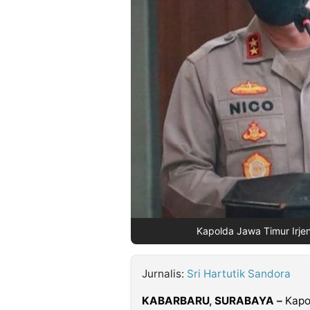
©
Kabarbaru.co
-
2026
PT.
Kabarbaru
Media
Holding
Kapolda Jawa Timur Irjen
Jurnalis:
Sri Hartutik Sandora
KABARBARU
,
SURABAYA
–
Kapo