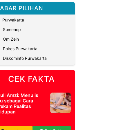
ABAR PILIHAN
Purwakarta
Sumenep
Om Zein
Polres Purwakarta
Diskominfo Purwakarta
CEK FAKTA
full Amzi: Menulis
u sebagai Cara
ekam Realitas
idupan