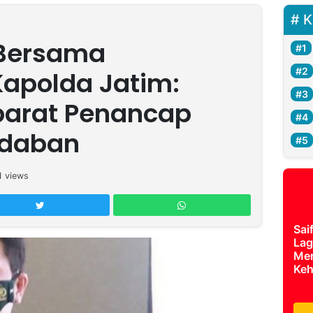
K
 Bersama
apolda Jatim:
barat Penancap
adaban
1
views
Sai
Lag
Mer
Keh