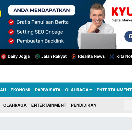
Daily Jogja
Jalan Rakyat
Idealita News
Kita No
RAH
EKONOMI
PARIWISATA
OLAHRAGA
ENTERTAINMENT
OLAHRAGA
ENTERTAINMENT
PENDIDIKAN