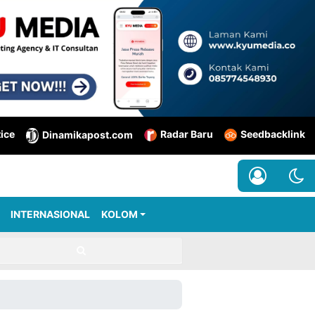
tice
Radar Baru
Seedbacklink
Dinamikapost.com
INTERNASIONAL
KOLOM