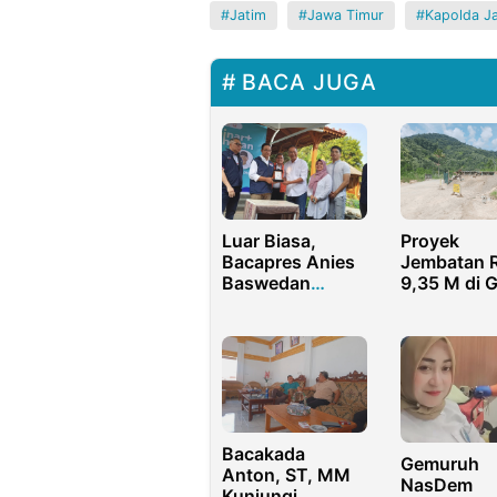
Jatim
Jawa Timur
Kapolda J
BACA JUGA
Luar Biasa,
Proyek
Bacapres Anies
Jembatan 
Baswedan
9,35 M di 
Resmikan
Lues Didug
Poliklinik
Gunakan
Executive RSU
Material lle
Asri Purwakarta
Bacakada
Gemuruh
Anton, ST, MM
NasDem
Kunjungi