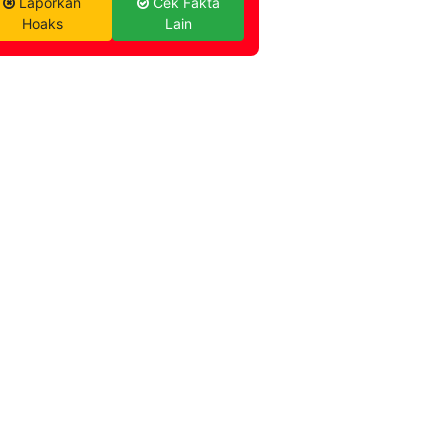
Laporkan
Cek Fakta
Hoaks
Lain