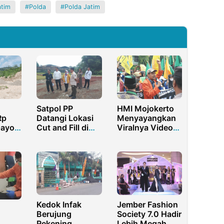
atim
Polda
Polda Jatim
Satpol PP
HMI Mojokerto
Rp
Datangi Lokasi
Menyayangkan
Gayo
Cut and Fill di
Viralnya Video
a
Ciwareng, Ini
Kapolres Marah
Temuannya
dalam
gal
Persidangan
Kedok Infak
Jember Fashion
Berujung
Society 7.0 Hadir
Rekening
Lebih Megah