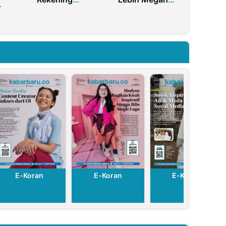
Pribadi: MTsN 4
Dalam
5
Malang
Rangkaian 9th
rah,
Terancam
Anniversary
HUT
Dipolisikan
Lippo Plaza
i
Terkait Dugaan
Jember
Pungli!
E-Koran
E-Koran
E-Koran