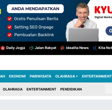
Daily Jogja
Jalan Rakyat
Idealita News
Kita Not
RAH
EKONOMI
PARIWISATA
OLAHRAGA
ENTERTAINMENT
OLAHRAGA
ENTERTAINMENT
PENDIDIKAN