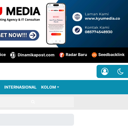
ice
Radar Baru
Seedbacklink
Dinamikapost.com
INTERNASIONAL
KOLOM