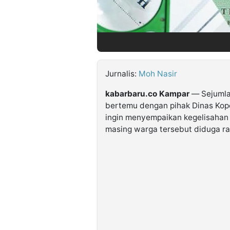
©
Kabarbaru.co
-
2026
Jurnalis:
Moh Nasir
PT.
Kabarbaru
kabarbaru.co Kampar
— Sejumla
Media
Holding
bertemu dengan pihak Dinas Kop
ingin menyempaikan kegelisahan m
masing warga tersebut diduga r