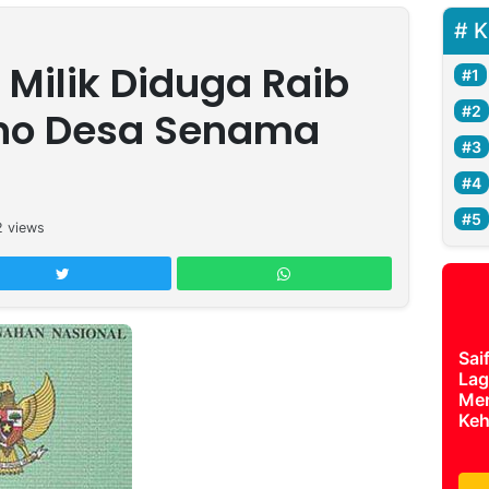
K
k Milik Diduga Raib
Eno Desa Senama
2
views
Sai
Lag
Mer
Keh