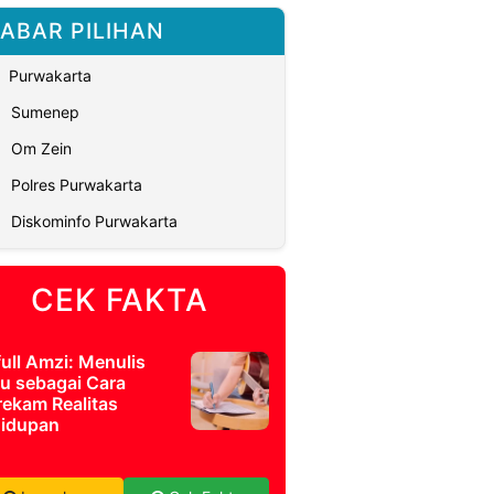
ABAR PILIHAN
Purwakarta
Sumenep
Om Zein
Polres Purwakarta
Diskominfo Purwakarta
CEK FAKTA
full Amzi: Menulis
u sebagai Cara
ekam Realitas
idupan