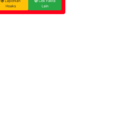
Laporkan
Cek Fakta
Hoaks
Lain