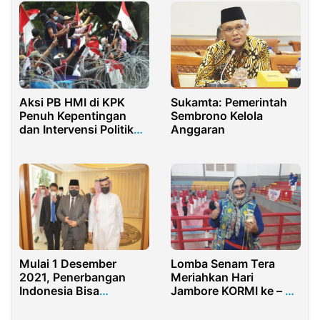
Aksi PB HMI di KPK
Sukamta: Pemerintah
Penuh Kepentingan
Sembrono Kelola
dan Intervensi Politik
Anggaran
Praktis
Mulai 1 Desember
Lomba Senam Tera
2021, Penerbangan
Meriahkan Hari
Indonesia Bisa
Jambore KORMI ke – 3
Langsung ke Arab
di Purwakarta
Saudi