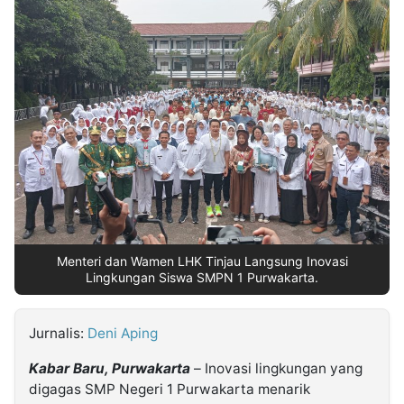
MULTIMEDIA
INDONESIA
Partner
Insight
Suara
Lens
Daily
Jalan
Idealita
Kita
Dinamikapost.com
Radar
Seedbacklink
NTB
Time
IDN
Jogja
Rakyat
News
Notice
Baru
Follow
Kabarbaru
Menteri dan Wamen LHK Tinjau Langsung Inovasi
Lingkungan Siswa SMPN 1 Purwakarta.
Jurnalis:
Deni Aping
Kabar Baru, Purwakarta
– Inovasi lingkungan yang
digagas SMP Negeri 1 Purwakarta menarik