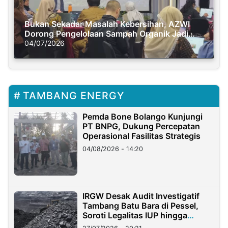
Bukan Sekadar Masalah Kebersihan, AZWI
Dorong Pengelolaan Sampah Organik Jadi
Solusi Krisis Iklim
04/07/2026
TAMBANG ENERGY
Pemda Bone Bolango Kunjungi
PT BNPG, Dukung Percepatan
Operasional Fasilitas Strategis
04/08/2026 - 14:20
IRGW Desak Audit Investigatif
Tambang Batu Bara di Pessel,
Soroti Legalitas IUP hingga
Stockpile