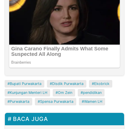
Bupati Purwakarta
Disdik Purwakarta
Ekobrick
Kunjungan Menteri LH
Om Zein
pendidikan
Purwakarta
Spensa Purwakarta
Wamen LH
BACA JUGA