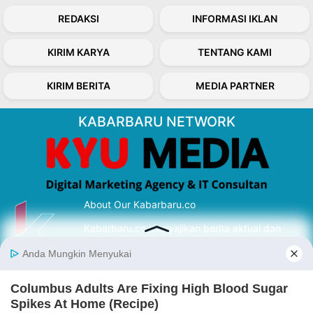
REDAKSI
INFORMASI IKLAN
KIRIM KARYA
TENTANG KAMI
KIRIM BERITA
MEDIA PARTNER
KABARBARU NETWORK
About Our Kabarbaru.co
Kabarbaru.co menyajikan berita aktual dan
inspiratif dari sudut pandang berbaik sangka
serta terverifikasi dari sumber yang tepat.
Follow Kabarbaru