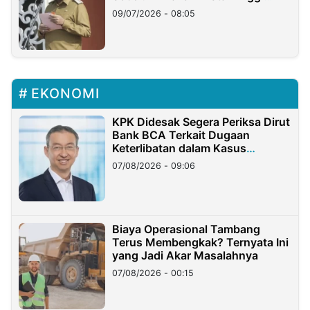
Longsor
09/07/2026 - 08:05
EKONOMI
KPK Didesak Segera Periksa Dirut
Bank BCA Terkait Dugaan
Keterlibatan dalam Kasus
Hilangnya Dana Nasabah Rp2,58
07/08/2026 - 09:06
Miliar
Biaya Operasional Tambang
Terus Membengkak? Ternyata Ini
yang Jadi Akar Masalahnya
07/08/2026 - 00:15