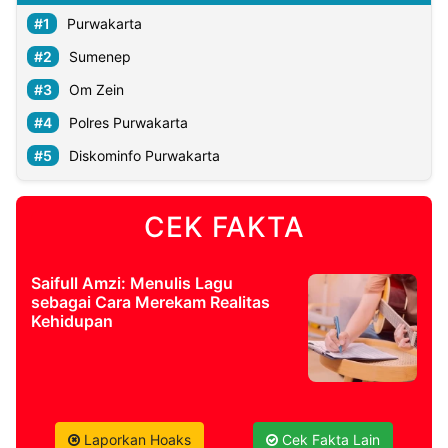
Purwakarta
Sumenep
Om Zein
Polres Purwakarta
Diskominfo Purwakarta
CEK FAKTA
Saifull Amzi: Menulis Lagu
sebagai Cara Merekam Realitas
Kehidupan
Laporkan Hoaks
Cek Fakta Lain