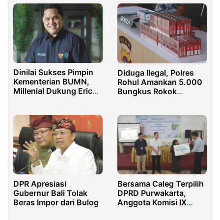
Dinilai Sukses Pimpin
Diduga Ilegal, Polres
Kementerian BUMN,
Rohul Amankan 5.000
Millenial Dukung Erick
Bungkus Rokok
Thohir Maju Capres
Luffman. Mengapa
2024
Konferensi Pers Dinilai
Lamban?
DPR Apresiasi
Bersama Caleg Terpilih
Gubernur Bali Tolak
DPRD Purwakarta,
Beras Impor dari Bulog
Anggota Komisi IX
DPR-RI Putih Sari