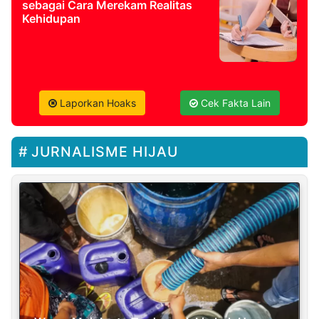
sebagai Cara Merekam Realitas
Kehidupan
Laporkan Hoaks
Cek Fakta Lain
JURNALISME HIJAU