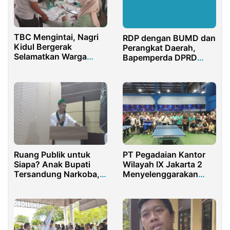
TBC Mengintai, Nagri
RDP dengan BUMD dan
Kidul Bergerak
Perangkat Daerah,
Selamatkan Warga
Bapemperda DPRD
Sejak Dini
Kota Cirebon Ingin
Pastikan Kesiapan
untuk Menyusun
Raperda
Ruang Publik untuk
PT Pegadaian Kantor
Siapa? Anak Bupati
Wilayah IX Jakarta 2
Tersandung Narkoba,
Menyelenggarakan
Kini Duduki Jabatan
Deputy Cup Area
Tanjung Priok 2025