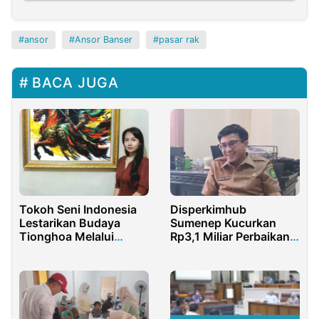
ansor
Ansor Banser
pasar rak
BACA JUGA
Tokoh Seni Indonesia
Disperkimhub
Lestarikan Budaya
Sumenep Kucurkan
Tionghoa Melalui
Rp3,1 Miliar Perbaikan
Lukisan
117 Rumah Kurang
Mampu