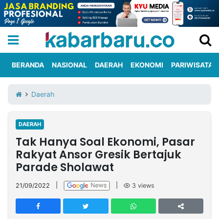
BERANDA
NASIONAL
DAERAH
EKONOMI
PARIWISATA
Informasi
KabarbaruTV
Kirim
Tentang
Daerah
Iklan
Berita
Kami
DAERAH
Berita
Tak Hanya Soal Ekonomi, Pasar
Nasional
International
Olahraga
Entertainment
Daerah
Pariwisata
Kuliner
Kolom
Rakyat Ansor Gresik Bertajuk
Parade Sholawat
Network
21/09/2022
|
|
3
views
PT
TREETAN