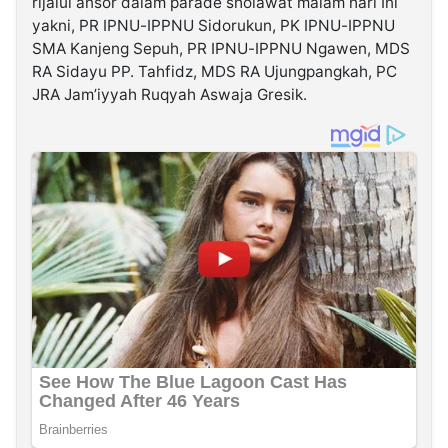
rijalul ansor dalam parade sholawat malam hari Ini
yakni, PR IPNU-IPPNU Sidorukun, PK IPNU-IPPNU
SMA Kanjeng Sepuh, PR IPNU-IPPNU Ngawen, MDS
RA Sidayu PP. Tahfidz, MDS RA Ujungpangkah, PC
JRA Jam’iyyah Ruqyah Aswaja Gresik.