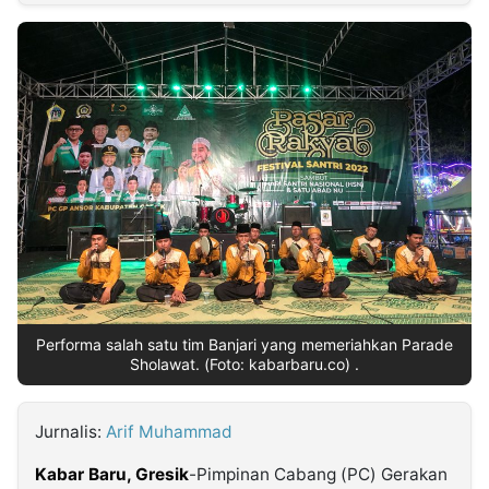
MULTIMEDIA
INDONESIA
Partner
Insight
Suara
Lens
Daily
Jalan
Idealita
Kita
Dinamikapost.com
Radar
Seedbacklink
NTB
Time
IDN
Jogja
Rakyat
News
Notice
Baru
Follow
Kabarbaru
Performa salah satu tim Banjari yang memeriahkan Parade
Sholawat. (Foto: kabarbaru.co) .
Jurnalis:
Arif Muhammad
Kabar Baru, Gresik
-Pimpinan Cabang (PC) Gerakan