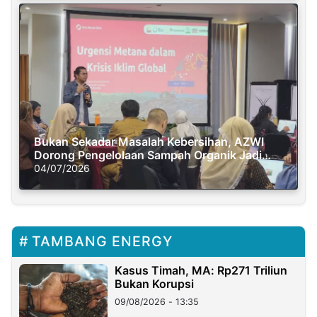
Bukan Sekadar Masalah Kebersihan, AZWI
Dorong Pengelolaan Sampah Organik Jadi
Solusi Krisis Iklim
04/07/2026
TAMBANG ENERGY
Kasus Timah, MA: Rp271 Triliun
Bukan Korupsi
09/08/2026 - 13:35