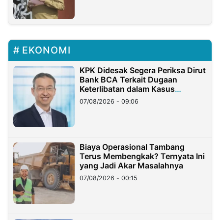
EKONOMI
KPK Didesak Segera Periksa Dirut
Bank BCA Terkait Dugaan
Keterlibatan dalam Kasus
Hilangnya Dana Nasabah Rp2,58
07/08/2026 - 09:06
Miliar
Biaya Operasional Tambang
Terus Membengkak? Ternyata Ini
yang Jadi Akar Masalahnya
07/08/2026 - 00:15