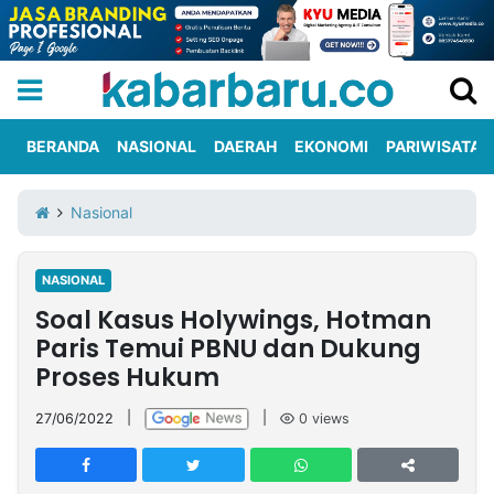
BERANDA
NASIONAL
DAERAH
EKONOMI
PARIWISATA
Informasi
KabarbaruTV
Kirim
Tentang
Nasional
Iklan
Berita
Kami
NASIONAL
Berita
Soal Kasus Holywings, Hotman
Nasional
International
Olahraga
Entertainment
Daerah
Pariwisata
Kuliner
Kolom
Paris Temui PBNU dan Dukung
Proses Hukum
Network
27/06/2022
|
|
0
views
PT
TREETAN