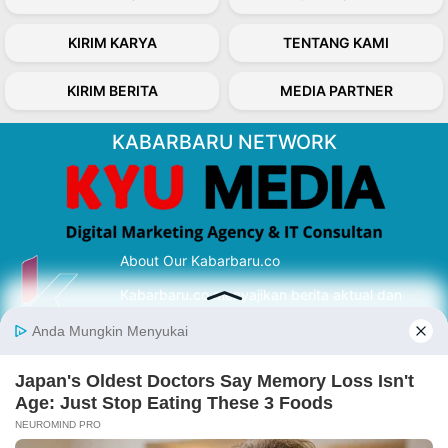
KIRIM KARYA
TENTANG KAMI
KIRIM BERITA
MEDIA PARTNER
KABARBARU NETWORK
About Our Kabarbaru.co
Kabarbaru.co menyajikan berita aktual dan
inspiratif dari sudut pandang berbaik sangka
serta terverifikasi dari sumber yang tepat.
Follow Kabarbaru