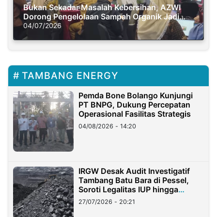
Bukan Sekadar Masalah Kebersihan, AZWI
Dorong Pengelolaan Sampah Organik Jadi
Solusi Krisis Iklim
04/07/2026
TAMBANG ENERGY
Pemda Bone Bolango Kunjungi
PT BNPG, Dukung Percepatan
Operasional Fasilitas Strategis
04/08/2026 - 14:20
IRGW Desak Audit Investigatif
Tambang Batu Bara di Pessel,
Soroti Legalitas IUP hingga
Stockpile
27/07/2026 - 20:21