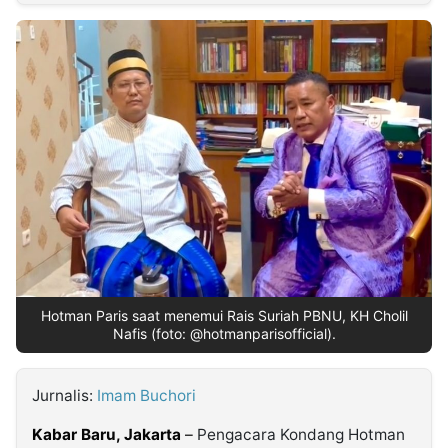
MULTIMEDIA
INDONESIA
Partner
Insight
Suara
Lens
Daily
Jalan
Idealita
Kita
Dinamikapost.com
Radar
Seedbacklink
NTB
Time
IDN
Jogja
Rakyat
News
Notice
Baru
Follow
Kabarbaru
Hotman Paris saat menemui Rais Suriah PBNU, KH Cholil
Nafis (foto: @hotmanparisofficial).
Jurnalis:
Imam Buchori
Kabar Baru, Jakarta
–
Pengacara Kondang Hotman