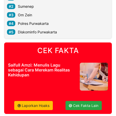
Sumenep
Om Zein
Polres Purwakarta
Diskominfo Purwakarta
CEK FAKTA
Saifull Amzi: Menulis Lagu
sebagai Cara Merekam Realitas
Kehidupan
Laporkan Hoaks
Cek Fakta Lain