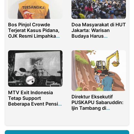
Bos Pinjol Crowde
Doa Masyarakat di HUT
Terjerat Kasus Pidana,
Jakarta: Warisan
OJK Resmi Limpahkan
Budaya Harus
Perkara
Dilestarikan
MTV Exit Indonesia
Direktur Eksekutif
Tetap Support
PUSKAPU Sabaruddin:
Beberapa Event Pensi
Ijin Tambang di
di Indonesia
Indonesia
Memunculkan
Maladministrasi