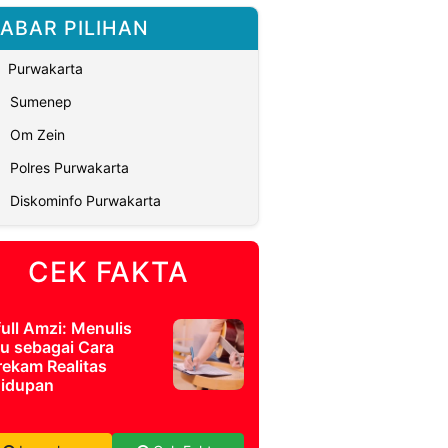
ABAR PILIHAN
Purwakarta
Sumenep
Om Zein
Polres Purwakarta
Diskominfo Purwakarta
CEK FAKTA
full Amzi: Menulis
u sebagai Cara
ekam Realitas
idupan