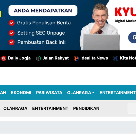
Daily Jogja
Jalan Rakyat
Idealita News
Kita No
RAH
EKONOMI
PARIWISATA
OLAHRAGA
ENTERTAINMENT
OLAHRAGA
ENTERTAINMENT
PENDIDIKAN