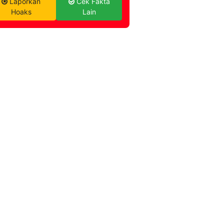
Laporkan
Cek Fakta
Hoaks
Lain