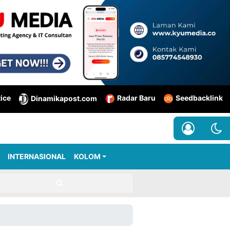
tice
Radar Baru
Seedbacklink
Dinamikapost.com
INTERNASIONAL
KOLOM