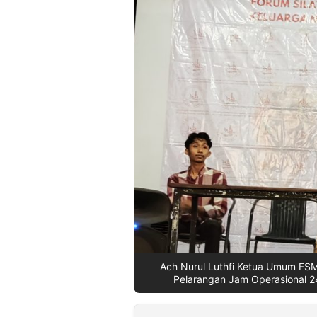
©
Kabarbaru.co
-
2026
PT.
Kabarbaru
Media
Holding
Ach Nurul Luthfi Ketua Umum F
Pelarangan Jam Operasional 2