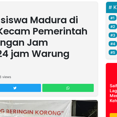
K
siswa Madura di
 Kecam Pemerintah
angan Jam
 24 jam Warung
3
views
Sai
Lag
Mer
Keh