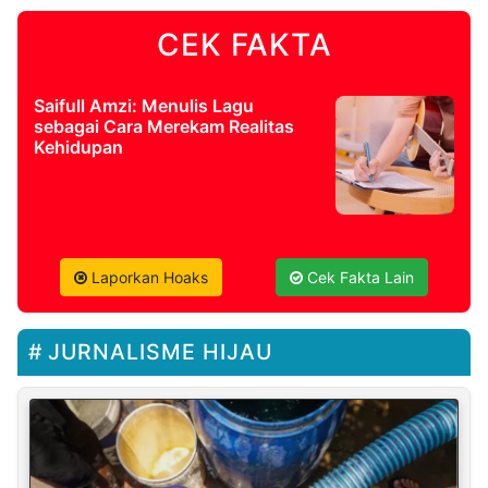
CEK FAKTA
Saifull Amzi: Menulis Lagu
sebagai Cara Merekam Realitas
Kehidupan
Laporkan Hoaks
Cek Fakta Lain
JURNALISME HIJAU