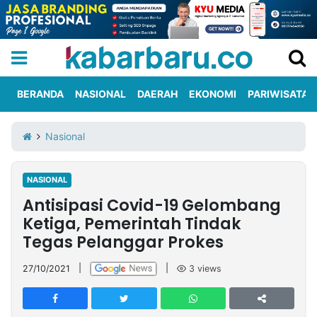
BERANDA
NASIONAL
DAERAH
EKONOMI
PARIWISATA
Informasi
KabarbaruTV
Kirim
Tentang
Nasional
Iklan
Berita
Kami
NASIONAL
Berita
Antisipasi Covid-19 Gelombang
Nasional
International
Olahraga
Entertainment
Daerah
Pariwisata
Kuliner
Kolom
Ketiga, Pemerintah Tindak
Tegas Pelanggar Prokes
Network
27/10/2021
|
|
3
views
PT
TREETAN