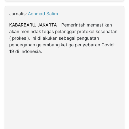
MULTIMEDIA
INDONESIA
Jurnalis:
Achmad Salim
KABARBARU,
JAKARTA
– Pemerintah memastikan
Partner
akan menindak tegas pelanggar protokol kesehatan
( prokes ). Ini dilakukan sebagai penguatan
Insight
Suara
Lens
Daily
Jalan
Idealita
Kita
Radar
Seedbacklink
pencegahan gelombang ketiga penyebaran Covid-
NTB
Time
IDN
Jogja
Rakyat
News
Notice
Baru
19 di Indonesia.
Follow
Kabarbaru