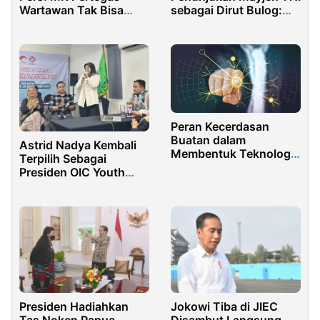
Wartawan Tak Bisa
sebagai Dirut Bulog:
Dipolisikan Sebelum
“Banyak Jenderal Non-
Jalur Dewan Pers
Job”
Tuntas
Peran Kecerdasan
Buatan dalam
Astrid Nadya Kembali
Membentuk Teknologi
Terpilih Sebagai
Masa Kini
Presiden OIC Youth
Indonesia 2024-2029
Presiden Hadiahkan
Jokowi Tiba di JIEC
Tas Noken Papua
Disambut Langsung