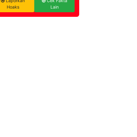
Laporkan
Cek Fakta
Hoaks
Lain