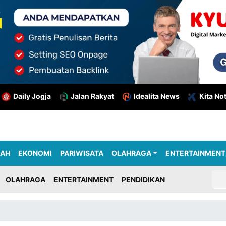
Daily Jogja
Jalan Rakyat
Idealita News
Kita No
RAH
EKONOMI
PARIWISATA
OLAHRAGA
ENTERTAINMENT
OLAHRAGA
ENTERTAINMENT
PENDIDIKAN