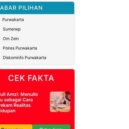
ABAR PILIHAN
Purwakarta
Sumenep
Om Zein
Polres Purwakarta
Diskominfo Purwakarta
CEK FAKTA
full Amzi: Menulis
u sebagai Cara
ekam Realitas
idupan