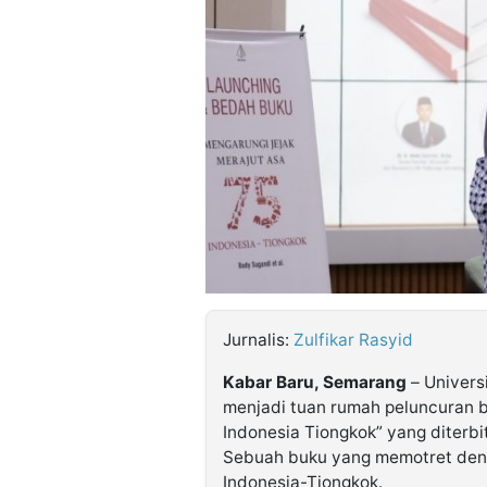
©
Kabarbaru.co
-
2026
PT.
Kabarbaru
Media
Holding
Jurnalis:
Zulfikar Rasyid
Kabar Baru, Semarang
– Univers
menjadi tuan rumah peluncuran b
Indonesia Tiongkok” yang diterbi
Sebuah buku yang memotret den
Indonesia-Tiongkok.