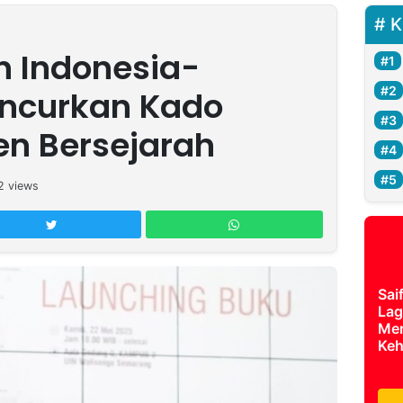
K
n Indonesia-
uncurkan Kado
n Bersejarah
2
views
Sai
Lag
Mer
Keh