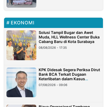
EKONOMI
Solusi Tampil Bugar dan Awet
Muda, HLL Wellness Center Buka
Cabang Baru di Kota Surabaya
08/08/2026 - 17:35
KPK Didesak Segera Periksa Dirut
Bank BCA Terkait Dugaan
Keterlibatan dalam Kasus
Hilangnya Dana Nasabah Rp2,58
07/08/2026 - 09:06
Miliar
Biaya Operasional Tambang