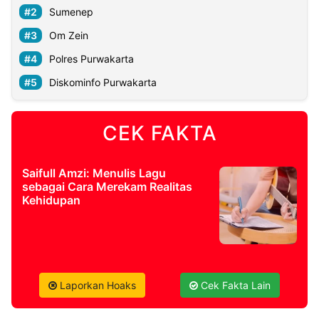
Sumenep
Om Zein
Polres Purwakarta
Diskominfo Purwakarta
CEK FAKTA
Saifull Amzi: Menulis Lagu
sebagai Cara Merekam Realitas
Kehidupan
Laporkan Hoaks
Cek Fakta Lain