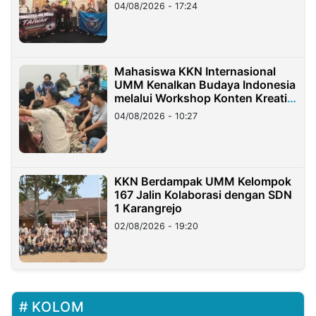
Migran Indonesia di Taiwan
04/08/2026 - 17:24
Mahasiswa KKN Internasional
UMM Kenalkan Budaya Indonesia
melalui Workshop Konten Kreatif
di Taiwan
04/08/2026 - 10:27
KKN Berdampak UMM Kelompok
167 Jalin Kolaborasi dengan SDN
1 Karangrejo
02/08/2026 - 19:20
KOLOM