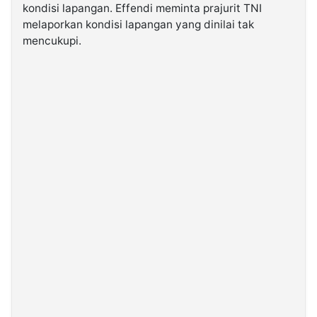
kondisi lapangan. Effendi meminta prajurit TNI
melaporkan kondisi lapangan yang dinilai tak
©
mencukupi.
Kabarbaru.co
-
2026
PT.
Kabarbaru
Media
Holding