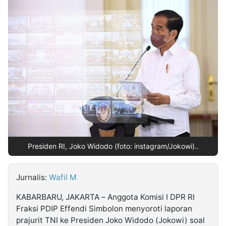
MULTIMEDIA
INDONESIA
Partner
Insight
Suara
Lens
Daily
Jalan
Idealita
Kita
Dinamikapost.com
Radar
Seedbacklink
NTB
Time
IDN
Jogja
Rakyat
News
Notice
Baru
Follow
Kabarbaru
Presiden RI, Joko Widodo (foto: instagram/Jokowi)..
Jurnalis:
Wafil M
KABARBARU, JAKARTA – Anggota Komisi I DPR RI
Fraksi PDIP Effendi Simbolon menyoroti laporan
prajurit TNI ke Presiden Joko Widodo (Jokowi) soal