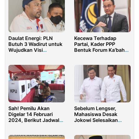
Daulat Energi: PLN
Kecewa Terhadap
Butuh 3 Wadirut untuk
Partai, Kader PPP
Wujudkan Visi
Bentuk Forum Ka’bah
Indonesia Emas 2045
Dukung Anies
Baswedan
Sah! Pemilu Akan
Sebelum Lengser,
Digelar 14 Februari
Mahasiswa Desak
2024, Berikut Jadwal
Jokowi Selesaikan
Lengkapnya
Kasus Rempang