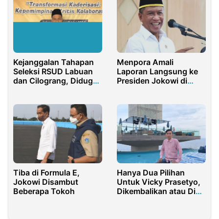
Kejanggalan Tahapan
Menpora Amali
Seleksi RSUD Labuan
Laporan Langsung ke
dan Cilograng, Diduga
Presiden Jokowi di
Ada Manipulasi dan
Istana Merdeka
KKN Rekrutmen
Tiba di Formula E,
Hanya Dua Pilihan
Jokowi Disambut
Untuk Vicky Prasetyo,
Beberapa Tokoh
Dikembalikan atau Di
Penjara?