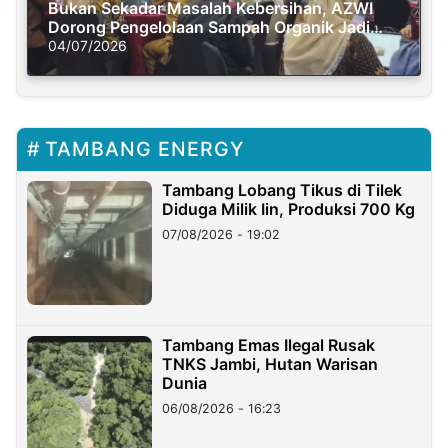
Bukan Sekadar Masalah Kebersihan, AZWI
Dorong Pengelolaan Sampah Organik Jadi
Solusi Krisis Iklim
04/07/2026
TAMBANG ENERGY
Tambang Lobang Tikus di Tilek
Diduga Milik Iin, Produksi 700 Kg
07/08/2026 - 19:02
Tambang Emas Ilegal Rusak
TNKS Jambi, Hutan Warisan
Dunia
06/08/2026 - 16:23