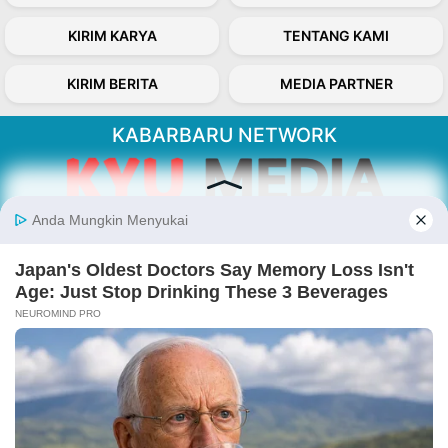
KIRIM KARYA
TENTANG KAMI
KIRIM BERITA
MEDIA PARTNER
KABARBARU NETWORK
About Our Kabarbaru.co
Kabarbaru.co menyajikan berita aktual dan
inspiratif dari sudut pandang berbaik sangka
serta terverifikasi dari sumber yang tepat.
Follow Kabarbaru