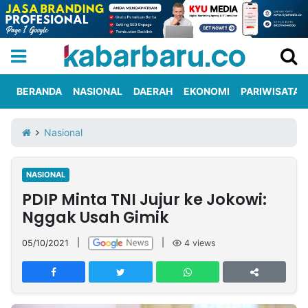
BERANDA
NASIONAL
DAERAH
EKONOMI
PARIWISATA
Informasi
KabarbaruTV
Kirim
Tentang
Nasional
Iklan
Berita
Kami
NASIONAL
Berita
PDIP Minta TNI Jujur ke Jokowi:
Nasional
International
Olahraga
Entertainment
Daerah
Pariwisata
Kuliner
Kolom
Nggak Usah Gimik
05/10/2021
|
|
4
views
Network
PT
TREETAN