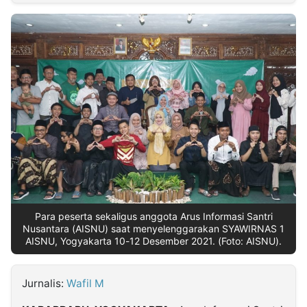
MULTIMEDIA
INDONESIA
Partner
Insight
Suara
Lens
Daily
Jalan
Idealita
Kita
Dinamikapost.com
Radar
Seedbacklink
NTB
Time
IDN
Jogja
Rakyat
News
Notice
Baru
Follow
Kabarbaru
Para peserta sekaligus anggota Arus Informasi Santri
Nusantara (AISNU) saat menyelenggarakan SYAWIRNAS 1
AISNU, Yogyakarta 10-12 Desember 2021. (Foto: AISNU).
Jurnalis:
Wafil M