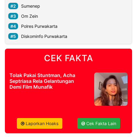
Sumenep
Om Zein
Polres Purwakarta
Diskominfo Purwakarta
CEK FAKTA
Tolak Pakai Stuntman, Acha
Septriasa Rela Gelantungan
Demi Film Munafik
Laporkan Hoaks
Cek Fakta Lain