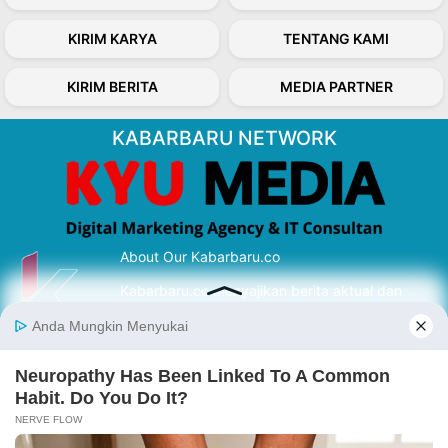
KIRIM KARYA
TENTANG KAMI
KIRIM BERITA
MEDIA PARTNER
KABARBARU NETWORK
About Our Kabarbaru.co
Kabarbaru.co menyajikan berita aktual dan
inspiratif dari sudut pandang berbaik sangka
serta terverifikasi dari sumber yang tepat.
Follow Kabarbaru