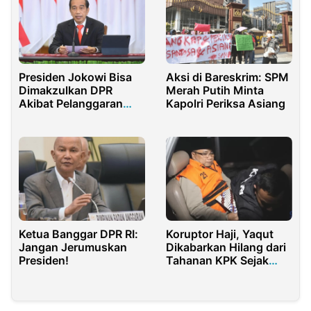
Presiden Jokowi Bisa
Aksi di Bareskrim: SPM
Dimakzulkan DPR
Merah Putih Minta
Akibat Pelanggaran
Kapolri Periksa Asiang
Dana Pendidikan
Ketua Banggar DPR RI:
Koruptor Haji, Yaqut
Jangan Jerumuskan
Dikabarkan Hilang dari
Presiden!
Tahanan KPK Sejak
Malam Takbiran