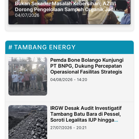
Bukan Sekadar Masalah Kebersihan, AZWI
Dorong Pengelolaan Sampah Organik Jadi
Solusi Krisis Iklim
04/07/2026
TAMBANG ENERGY
Pemda Bone Bolango Kunjungi
PT BNPG, Dukung Percepatan
Operasional Fasilitas Strategis
04/08/2026 - 14:20
IRGW Desak Audit Investigatif
Tambang Batu Bara di Pessel,
Soroti Legalitas IUP hingga
Stockpile
27/07/2026 - 20:21