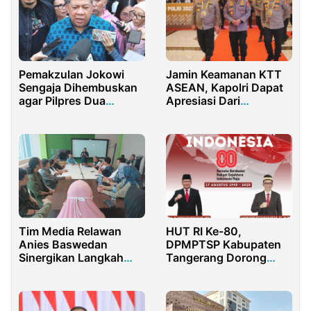
Pemakzulan Jokowi
Jamin Keamanan KTT
Sengaja Dihembuskan
ASEAN, Kapolri Dapat
agar Pilpres Dua
Apresiasi Dari
Putaran
Masyarakat
Tim Media Relawan
HUT RI Ke-80,
Anies Baswedan
DPMPTSP Kabupaten
Sinergikan Langkah
Tangerang Dorong
Bersama
Pelayanan Terbaik bagi
Masyarakat