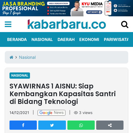
BERANDA
NASIONAL
DAERAH
EKONOMI
PARIWISATA
Informasi
KabarbaruTV
Kirim
Tentang
Nasional
Iklan
Berita
Kami
NASIONAL
Berita
SYAWIRNAS 1 AISNU: Siap
Nasional
International
Olahraga
Entertainment
Daerah
Pariwisata
Kuliner
Kolom
Kembangkan Kapasitas Santri
di Bidang Teknologi
Network
14/12/2021
|
|
3
views
PT
TREETAN