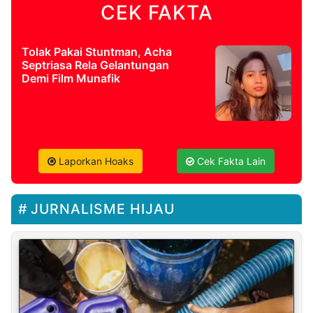
CEK FAKTA
Tolak Pakai Stuntman, Acha
Septriasa Rela Gelantungan
Demi Film Munafik
Laporkan Hoaks
Cek Fakta Lain
JURNALISME HIJAU