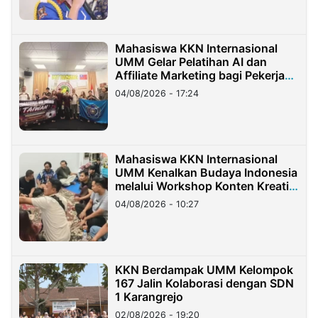
Mahasiswa KKN Internasional
UMM Gelar Pelatihan AI dan
Affiliate Marketing bagi Pekerja
Migran Indonesia di Taiwan
04/08/2026 - 17:24
Mahasiswa KKN Internasional
UMM Kenalkan Budaya Indonesia
melalui Workshop Konten Kreatif
di Taiwan
04/08/2026 - 10:27
KKN Berdampak UMM Kelompok
167 Jalin Kolaborasi dengan SDN
1 Karangrejo
02/08/2026 - 19:20