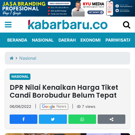
BERANDA
NASIONAL
DAERAH
EKONOMI
PARIWISATA
Informasi
KabarbaruTV
Kirim
Tentang
Nasional
Iklan
Berita
Kami
NASIONAL
Berita
DPR Nilai Kenaikan Harga Tiket
Nasional
International
Olahraga
Entertainment
Daerah
Pariwisata
Kuliner
Kolom
Candi Borobudur Belum Tepat
06/06/2022
|
|
7
views
Network
PT
TREETAN