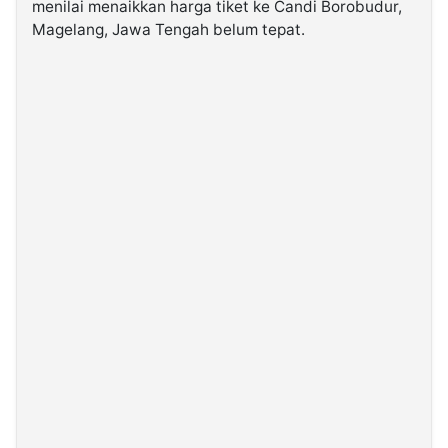
menilai menaikkan harga tiket ke Candi Borobudur,
Magelang, Jawa Tengah belum tepat.
©
Kabarbaru.co
-
2026
PT.
Kabarbaru
Media
Holding