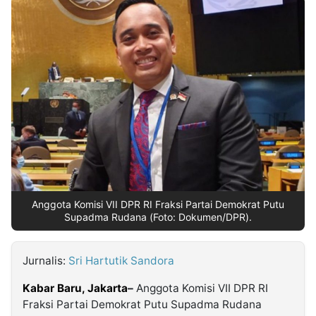
MULTIMEDIA
INDONESIA
Partner
Insight
Suara
Lens
Daily
Jalan
Idealita
Kita
Dinamikapost.com
Radar
Seedbacklink
NTB
Time
IDN
Jogja
Rakyat
News
Notice
Baru
Follow
Kabarbaru
Anggota Komisi VII DPR RI Fraksi Partai Demokrat Putu
Supadma Rudana (Foto: Dokumen/DPR).
Jurnalis:
Sri Hartutik Sandora
Kabar Baru,
Jakarta
–
Anggota Komisi VII DPR RI
Fraksi Partai Demokrat Putu Supadma Rudana