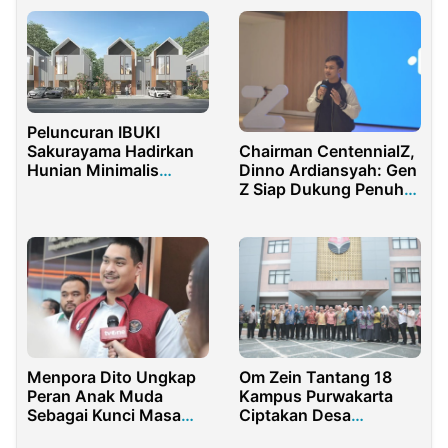
Peluncuran IBUKI
Chairman CentennialZ,
Sakurayama Hadirkan
Dinno Ardiansyah: Gen
Hunian Minimalis
Z Siap Dukung Penuh
Modern di Jababeka
Summit Y20!
Cikarang
Menpora Dito Ungkap
Om Zein Tantang 18
Peran Anak Muda
Kampus Purwakarta
Sebagai Kunci Masa
Ciptakan Desa
Depan Negara
Percontohan Istimewa