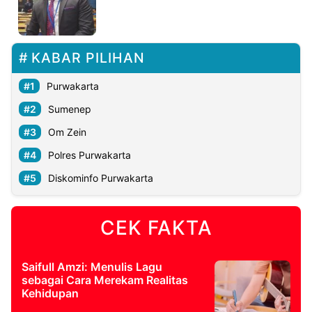
KABAR PILIHAN
Purwakarta
Sumenep
Om Zein
Polres Purwakarta
Diskominfo Purwakarta
CEK FAKTA
Saifull Amzi: Menulis Lagu
sebagai Cara Merekam Realitas
Kehidupan