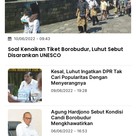
MULTIMEDIA
INDONESIA
Partner
10/06/2022 - 09:43
Insight
Suara
Lens
Daily
Jalan
Idealita
Kita
Dinamikapost.com
Radar
Seedbacklink
Soal Kenaikan Tiket Borobudur, Luhut Sebut
NTB
Time
IDN
Jogja
Rakyat
News
Notice
Baru
Disarankan UNESCO
Follow
Kabarbaru
Kesal, Luhut Ingatkan DPR Tak
Cari Popularitas Dengan
Menyerangnya
09/06/2022 - 19:28
Agung Hardjono Sebut Kondisi
Candi Borobudur
Mengkhawatirkan
06/06/2022 - 16:53