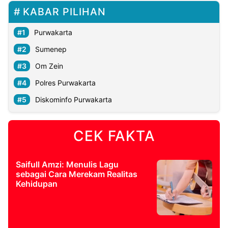
KABAR PILIHAN
Purwakarta
Sumenep
Om Zein
Polres Purwakarta
Diskominfo Purwakarta
CEK FAKTA
Saifull Amzi: Menulis Lagu
sebagai Cara Merekam Realitas
Kehidupan