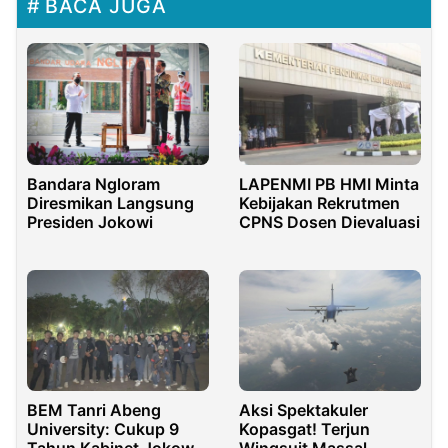
BACA JUGA
Bandara Ngloram
LAPENMI PB HMI Minta
Diresmikan Langsung
Kebijakan Rekrutmen
Presiden Jokowi
CPNS Dosen Dievaluasi
BEM Tanri Abeng
Aksi Spektakuler
University: Cukup 9
Kopasgat! Terjun
Tahun Kabinet Jokowi
Wingsuit Massal