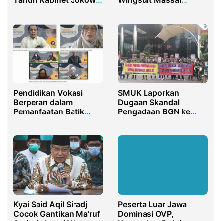
Mundur
Pertama di TNI
Pendidikan Vokasi
SMUK Laporkan
Berperan dalam
Dugaan Skandal
Pemanfaatan Batik
Pengadaan BGN ke
sebagai Produk Budaya
KPK, Soroti Anggaran
dan Ekonomi
Rp71 Triliun
Kyai Said Aqil Siradj
Peserta Luar Jawa
Cocok Gantikan Ma’ruf
Dominasi OVP,