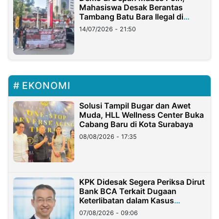
Mahasiswa Desak Berantas
Tambang Batu Bara Ilegal di
Lampung
14/07/2026 - 21:50
EKONOMI
Solusi Tampil Bugar dan Awet
Muda, HLL Wellness Center Buka
Cabang Baru di Kota Surabaya
08/08/2026 - 17:35
KPK Didesak Segera Periksa Dirut
Bank BCA Terkait Dugaan
Keterlibatan dalam Kasus
Hilangnya Dana Nasabah Rp2,58
07/08/2026 - 09:06
Miliar