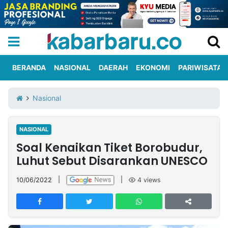
BERANDA
NASIONAL
DAERAH
EKONOMI
PARIWISATA
Informasi
KabarbaruTV
Kirim
Tentang
Nasional
Iklan
Berita
Kami
NASIONAL
Berita
Soal Kenaikan Tiket Borobudur,
Nasional
International
Olahraga
Entertainment
Daerah
Pariwisata
Kuliner
Kolom
Luhut Sebut Disarankan UNESCO
10/06/2022
|
|
4
views
Network
PT
TREETAN