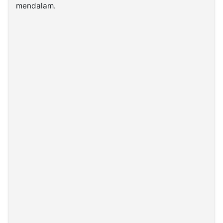
mendalam.
©
Kabarbaru.co
-
2026
PT.
Kabarbaru
Media
Holding