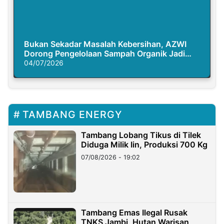
Bukan Sekadar Masalah Kebersihan, AZWI
Dorong Pengelolaan Sampah Organik Jadi
Solusi Krisis Iklim
04/07/2026
TAMBANG ENERGY
Tambang Lobang Tikus di Tilek
Diduga Milik Iin, Produksi 700 Kg
07/08/2026 - 19:02
Tambang Emas Ilegal Rusak
TNKS Jambi, Hutan Warisan