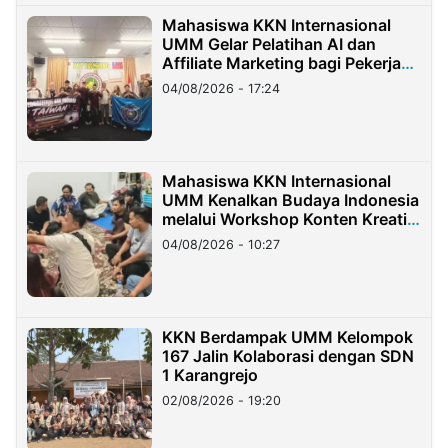
Mahasiswa KKN Internasional
UMM Gelar Pelatihan AI dan
Affiliate Marketing bagi Pekerja
Migran Indonesia di Taiwan
04/08/2026 - 17:24
Mahasiswa KKN Internasional
UMM Kenalkan Budaya Indonesia
melalui Workshop Konten Kreatif
di Taiwan
04/08/2026 - 10:27
KKN Berdampak UMM Kelompok
167 Jalin Kolaborasi dengan SDN
1 Karangrejo
02/08/2026 - 19:20