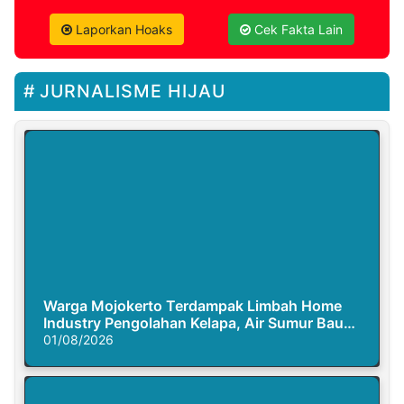
Laporkan Hoaks
Cek Fakta Lain
JURNALISME HIJAU
Warga Mojokerto Terdampak Limbah Home
Industry Pengolahan Kelapa, Air Sumur Bau
Busuk
01/08/2026