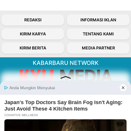
REDAKSI
INFORMASI IKLAN
KIRIM KARYA
TENTANG KAMI
KIRIM BERITA
MEDIA PARTNER
KABARBARU NETWORK
About Our Kabarbaru.co
Kabarbaru.co menyajikan berita aktual dan
inspiratif dari sudut pandang berbaik sangka
serta terverifikasi dari sumber yang tepat.