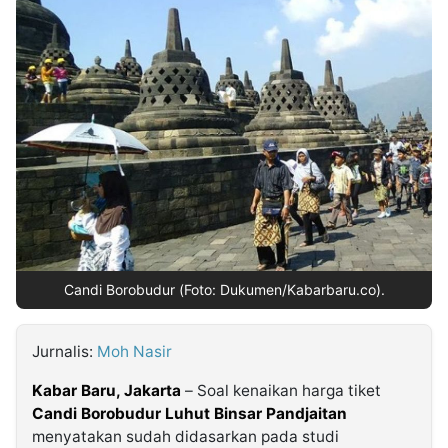
MULTIMEDIA
INDONESIA
Partner
Insight
Suara
Lens
Daily
Jalan
Idealita
Kita
Dinamikapost.com
Radar
Seedbacklink
NTB
Time
IDN
Jogja
Rakyat
News
Notice
Baru
Follow
Kabarbaru
Candi Borobudur (Foto: Dukumen/Kabarbaru.co).
Jurnalis:
Moh Nasir
Kabar Baru, Jakarta
– Soal kenaikan harga tiket
Candi Borobudur
Luhut Binsar Pandjaitan
menyatakan sudah didasarkan pada studi