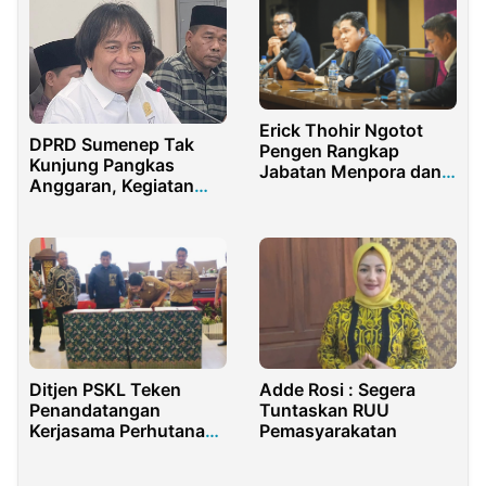
Erick Thohir Ngotot
DPRD Sumenep Tak
Pengen Rangkap
Kunjung Pangkas
Jabatan Menpora dan
Anggaran, Kegiatan
Ketum PSSI
Dewan atau
Sekretariat?
Ditjen PSKL Teken
Adde Rosi : Segera
Penandatangan
Tuntaskan RUU
Kerjasama Perhutanan
Pemasyarakatan
Sosial Dengan Pemprov
Jatim dan Pemkab