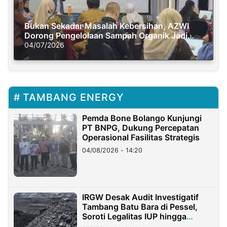
Bukan Sekadar Masalah Kebersihan, AZWI
Dorong Pengelolaan Sampah Organik Jadi
Solusi Krisis Iklim
04/07/2026
TAMBANG ENERGY
Pemda Bone Bolango Kunjungi
PT BNPG, Dukung Percepatan
Operasional Fasilitas Strategis
04/08/2026 - 14:20
IRGW Desak Audit Investigatif
Tambang Batu Bara di Pessel,
Soroti Legalitas IUP hingga
Stockpile