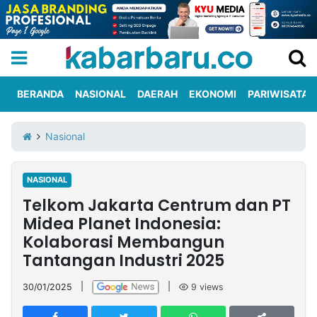
BERANDA
NASIONAL
DAERAH
EKONOMI
PARIWISATA
Informasi
KabarbaruTV
Kirim
Tentang
Nasional
Iklan
Berita
Kami
NASIONAL
Berita
Telkom Jakarta Centrum dan PT
Nasional
International
Olahraga
Entertainment
Daerah
Pariwisata
Kuliner
Kolom
Midea Planet Indonesia:
Kolaborasi Membangun
Tantangan Industri 2025
Network
30/01/2025
|
|
9
views
PT
TREETAN