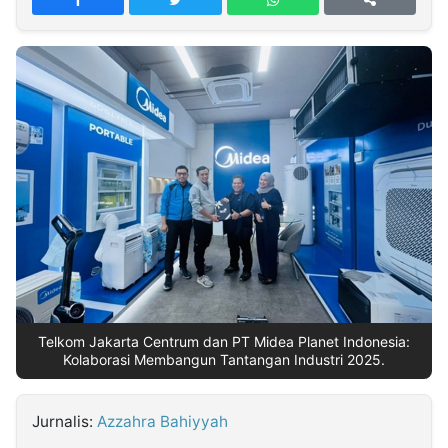
MULTIMEDIA
INDONESIA
Partner
Insight
Suara
Lens
Daily
Jalan
Idealita
Kita
Dinamikapost.com
Radar
Seedbacklink
NTB
Time
IDN
Jogja
Rakyat
News
Notice
Baru
Follow
Kabarbaru
Telkom Jakarta Centrum dan PT Midea Planet Indonesia:
Kolaborasi Membangun Tantangan Industri 2025.
Jurnalis:
Azzahra Bahiyyah