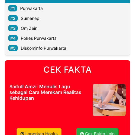
Purwakarta
Sumenep
Om Zein
Polres Purwakarta
Diskominfo Purwakarta
CEK FAKTA
Saifull Amzi: Menulis Lagu
sebagai Cara Merekam Realitas
Kehidupan
Laporkan Hoaks
Cek Fakta Lain