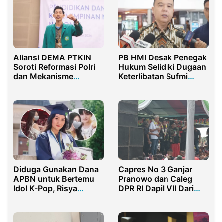
Aliansi DEMA PTKIN
PB HMI Desak Penegak
Soroti Reformasi Polri
Hukum Selidiki Dugaan
dan Mekanisme
Keterlibatan Sufmi
Konstitusional
Dasco dalam Jaringan
Judi Online di Kamboja
Diduga Gunakan Dana
Capres No 3 Ganjar
APBN untuk Bertemu
Pranowo dan Caleg
Idol K-Pop, Risya
DPR RI Dapil VII Dari
Azzahra Anak Wagub
PPP Ramlan Samsuri
Banten Jadi Sorotan
Disambut Ribuan
Warganet
Warga Karawang