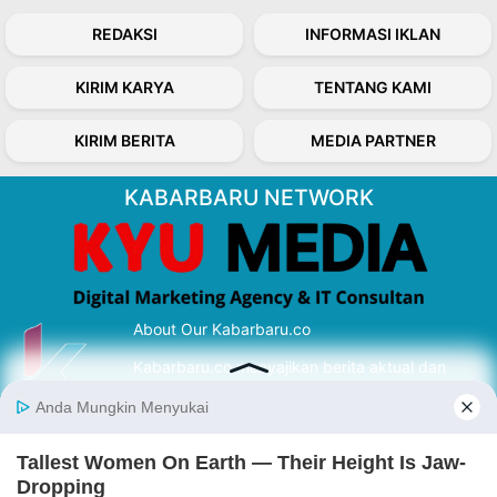
REDAKSI
INFORMASI IKLAN
KIRIM KARYA
TENTANG KAMI
KIRIM BERITA
MEDIA PARTNER
KABARBARU NETWORK
About Our Kabarbaru.co
Kabarbaru.co menyajikan berita aktual dan
inspiratif dari sudut pandang berbaik sangka
serta terverifikasi dari sumber yang tepat.
Follow Kabarbaru