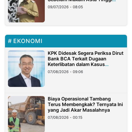
Longsor
09/07/2026 - 08:05
EKONOMI
KPK Didesak Segera Periksa Dirut
Bank BCA Terkait Dugaan
Keterlibatan dalam Kasus
Hilangnya Dana Nasabah Rp2,58
07/08/2026 - 09:06
Miliar
Biaya Operasional Tambang
Terus Membengkak? Ternyata Ini
yang Jadi Akar Masalahnya
07/08/2026 - 00:15