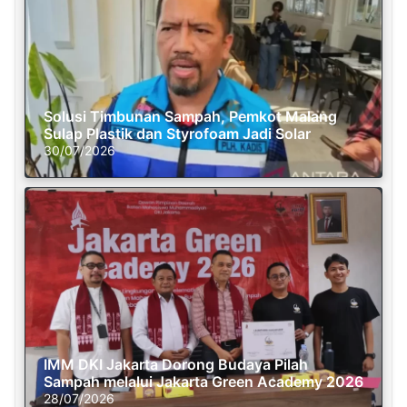
Solusi Timbunan Sampah, Pemkot Malang
Sulap Plastik dan Styrofoam Jadi Solar
30/07/2026
IMM DKI Jakarta Dorong Budaya Pilah
Sampah melalui Jakarta Green Academy 2026
28/07/2026