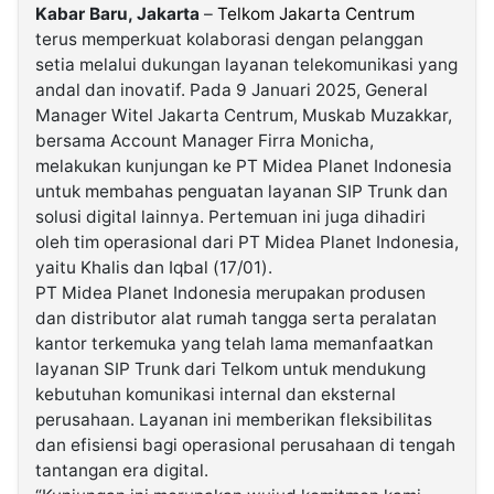
Kabar Baru, Jakarta
–
Telkom Jakarta Centrum
terus memperkuat kolaborasi dengan pelanggan
©
setia melalui dukungan layanan telekomunikasi yang
Kabarbaru.co
-
andal dan inovatif. Pada 9 Januari 2025, General
2026
Manager Witel Jakarta Centrum, Muskab Muzakkar,
bersama Account Manager Firra Monicha,
PT.
melakukan kunjungan ke PT Midea Planet Indonesia
Kabarbaru
Media
untuk membahas penguatan layanan SIP Trunk dan
Holding
solusi digital lainnya. Pertemuan ini juga dihadiri
oleh tim operasional dari PT Midea Planet Indonesia,
yaitu Khalis dan Iqbal (17/01).
PT Midea Planet Indonesia merupakan produsen
dan distributor alat rumah tangga serta peralatan
kantor terkemuka yang telah lama memanfaatkan
layanan SIP Trunk dari Telkom untuk mendukung
kebutuhan komunikasi internal dan eksternal
perusahaan. Layanan ini memberikan fleksibilitas
dan efisiensi bagi operasional perusahaan di tengah
tantangan era digital.