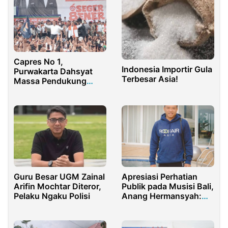
Capres No 1,
Indonesia Importir Gula
Purwakarta Dahsyat
Terbesar Asia!
Massa Pendukung
Tetap Bertahan
Walaupun di Guyur
Hujan
Guru Besar UGM Zainal
Apresiasi Perhatian
Arifin Mochtar Diteror,
Publik pada Musisi Bali,
Pelaku Ngaku Polisi
Anang Hermansyah:
Semoga Pak Gubernur
Mendengar