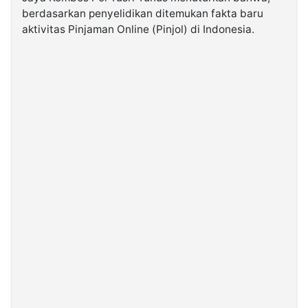
berdasarkan penyelidikan ditemukan fakta baru
aktivitas Pinjaman Online (Pinjol) di Indonesia.
©
Kabarbaru.co
-
2026
PT.
Kabarbaru
Media
Holding