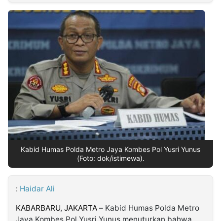
MULTIMEDIA
INDONESIA
Partner
Insight
Suara
Lens
Daily
Jalan
Idealita
Kita
Dinamikapost.com
Radar
Seedbacklink
NTB
Time
IDN
Jogja
Rakyat
News
Notice
Baru
Follow
Kabarbaru
Kabid Humas Polda Metro Jaya Kombes Pol Yusri Yunus
(Foto: dok/istimewa).
:
Haidar Ali
KABARBARU
,
JAKARTA
– Kabid Humas Polda Metro
Jaya Kombes Pol Yusri Yunus menuturkan bahwa,