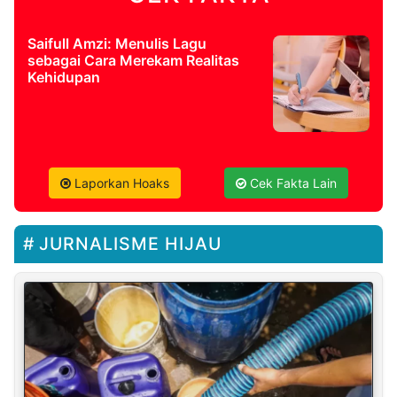
Saifull Amzi: Menulis Lagu
sebagai Cara Merekam Realitas
Kehidupan
Laporkan Hoaks
Cek Fakta Lain
JURNALISME HIJAU