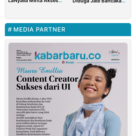
LaNyalla Minta Akses
Diduga Jadi Bancakan,
Kredit Perbankan
Pengamat: Ini Bisa
Dipermudah
Hancurkan Reputasi
MEDIA PARTNER