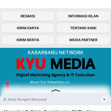
REDAKSI
INFORMASI IKLAN
KIRIM KARYA
TENTANG KAMI
KIRIM BERITA
MEDIA PARTNER
KABARBARU NETWORK
About Our Kabarbaru.co
Kabarbaru.co menyajikan berita aktual dan
inspiratif dari sudut pandang berbaik sangka
serta terverifikasi dari sumber yang tepat.