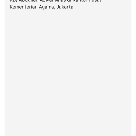
Kementerian Agama, Jakarta.
©
Kabarbaru.co
-
2026
PT.
Kabarbaru
Media
Holding