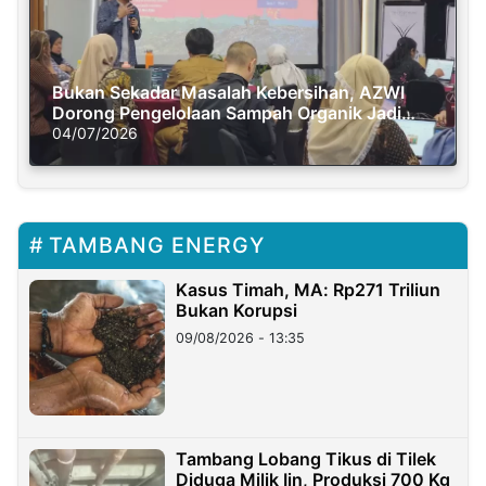
Bukan Sekadar Masalah Kebersihan, AZWI
Dorong Pengelolaan Sampah Organik Jadi
Solusi Krisis Iklim
04/07/2026
TAMBANG ENERGY
Kasus Timah, MA: Rp271 Triliun
Bukan Korupsi
09/08/2026 - 13:35
Tambang Lobang Tikus di Tilek
Diduga Milik Iin, Produksi 700 Kg