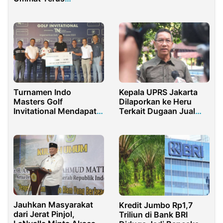
Terima Aliran Dana
Kumpulkan Bukti
Korupsi K3
Turnamen Indo
Kepala UPRS Jakarta
Masters Golf
Dilaporkan ke Heru
Invitational Mendapat
Terkait Dugaan Jual
Apresiasi Dari Menpora
Beli Unit Rusunawa
Amali
Jauhkan Masyarakat
Kredit Jumbo Rp1,7
dari Jerat Pinjol,
Triliun di Bank BRI