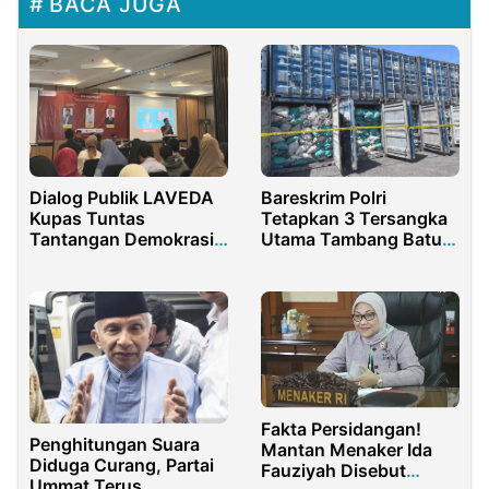
BACA JUGA
Dialog Publik LAVEDA
Bareskrim Polri
Kupas Tuntas
Tetapkan 3 Tersangka
Tantangan Demokrasi
Utama Tambang Batu
Pasca Pemilu
Bara Ilegal di IKN
Fakta Persidangan!
Penghitungan Suara
Mantan Menaker Ida
Diduga Curang, Partai
Fauziyah Disebut
Ummat Terus