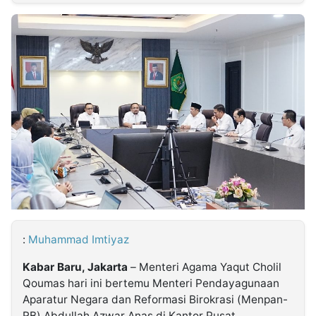
MULTIMEDIA
INDONESIA
Partner
Insight
Suara
Lens
Daily
Jalan
Idealita
Kita
Dinamikapost.com
Radar
Seedbacklink
NTB
Time
IDN
Jogja
Rakyat
News
Notice
Baru
Follow
Kabarbaru
:
Muhammad Imtiyaz
Kabar Baru, Jakarta
– Menteri Agama Yaqut Cholil
Qoumas hari ini bertemu Menteri Pendayagunaan
Aparatur Negara dan Reformasi Birokrasi (Menpan-
RB) Abdullah Azwar Anas di Kantor Pusat