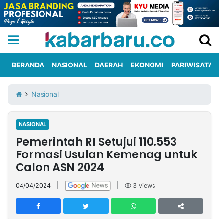
BERANDA
NASIONAL
DAERAH
EKONOMI
PARIWISATA
Informasi
KabarbaruTV
Kirim
Tentang
Nasional
Iklan
Berita
Kami
NASIONAL
Berita
Pemerintah RI Setujui 110.553
Nasional
International
Olahraga
Entertainment
Daerah
Pariwisata
Kuliner
Kolom
Formasi Usulan Kemenag untuk
Calon ASN 2024
Network
04/04/2024
|
|
3
views
PT
TREETAN