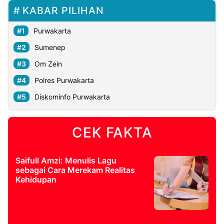
KABAR PILIHAN
Purwakarta
Sumenep
Om Zein
Polres Purwakarta
Diskominfo Purwakarta
CEK FAKTA
Saifull Amzi: Menulis Lagu
sebagai Cara Merekam Realitas
Kehidupan