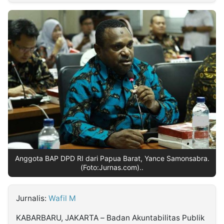
MULTIMEDIA
INDONESIA
Partner
Insight
Suara
Lens
Daily
Jalan
Idealita
Kita
Dinamikapost.com
Radar
Seedbacklink
NTB
Time
IDN
Jogja
Rakyat
News
Notice
Baru
Follow
Kabarbaru
Anggota BAP DPD RI dari Papua Barat, Yance Samonsabra.
(Foto:Jurnas.com)..
Jurnalis:
Wafil M
KABARBARU, JAKARTA – Badan Akuntabilitas Publik