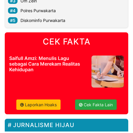
Om Zein
Polres Purwakarta
Diskominfo Purwakarta
CEK FAKTA
Saifull Amzi: Menulis Lagu
sebagai Cara Merekam Realitas
Kehidupan
Laporkan Hoaks
Cek Fakta Lain
JURNALISME HIJAU