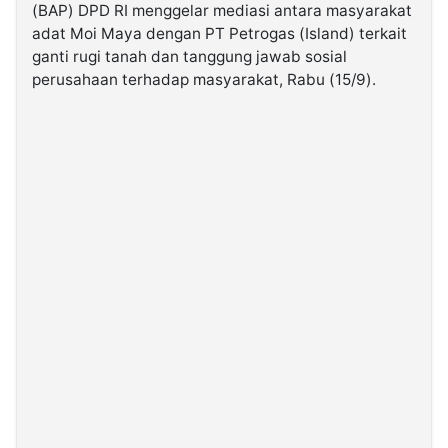
(BAP) DPD RI menggelar mediasi antara masyarakat
adat Moi Maya dengan PT Petrogas (Island) terkait
©
ganti rugi tanah dan tanggung jawab sosial
Kabarbaru.co
-
perusahaan terhadap masyarakat, Rabu (15/9).
2026
PT.
Kabarbaru
Media
Holding