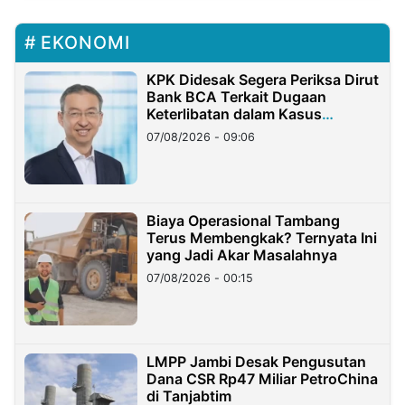
EKONOMI
KPK Didesak Segera Periksa Dirut
Bank BCA Terkait Dugaan
Keterlibatan dalam Kasus
Hilangnya Dana Nasabah Rp2,58
07/08/2026 - 09:06
Miliar
Biaya Operasional Tambang
Terus Membengkak? Ternyata Ini
yang Jadi Akar Masalahnya
07/08/2026 - 00:15
LMPP Jambi Desak Pengusutan
Dana CSR Rp47 Miliar PetroChina
di Tanjabtim