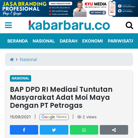
BERANDA
NASIONAL
DAERAH
EKONOMI
PARIWISATA
Informasi
KabarbaruTV
Kirim
Tentang
Nasional
Iklan
Berita
Kami
NASIONAL
Berita
BAP DPD RI Mediasi Tuntutan
Nasional
International
Olahraga
Entertainment
Daerah
Pariwisata
Kuliner
Kolom
Masyarakat Adat Moi Maya
Dengan PT Petrogas
Network
15/09/2021
|
|
2
views
PT
TREETAN