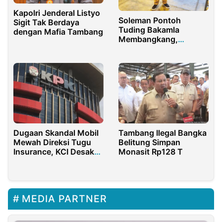
Kapolri Jenderal Listyo
Soleman Pontoh
Sigit Tak Berdaya
Tuding Bakamla
dengan Mafia Tambang
Membangkang,
Direktur MSC Angkat
Bicara
Dugaan Skandal Mobil
Tambang Ilegal Bangka
Mewah Direksi Tugu
Belitung Simpan
Insurance, KCI Desak
Monasit Rp128 T
KPK Turun Tangan
MEDIA PARTNER