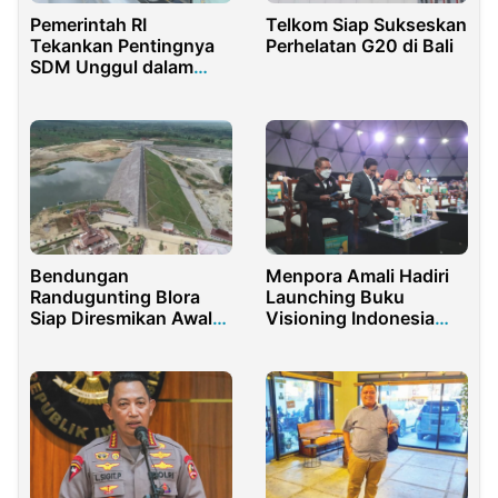
Pemerintah RI
Telkom Siap Sukseskan
Tekankan Pentingnya
Perhelatan G20 di Bali
SDM Unggul dalam
Membangun Bangsa
Bendungan
Menpora Amali Hadiri
Randugunting Blora
Launching Buku
Siap Diresmikan Awal
Visioning Indonesia
Januari 2022
Abdul Muhaimin
Iskandar