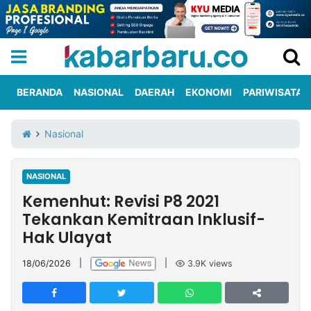
BERANDA
NASIONAL
DAERAH
EKONOMI
PARIWISATA
Informasi
KabarbaruTV
Kirim
Tentang
Nasional
Iklan
Berita
Kami
NASIONAL
Berita
Kemenhut: Revisi P8 2021
Nasional
International
Olahraga
Entertainment
Daerah
Pariwisata
Kuliner
Kolom
Tekankan Kemitraan Inklusif-
Hak Ulayat
Network
18/06/2026
|
|
3.9K
views
PT
TREETAN