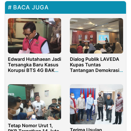
BACA JUGA
Edward Hutahaean Jadi
Dialog Publik LAVEDA
Tersangka Baru Kasus
Kupas Tuntas
Korupsi BTS 4G BAKTI
Tantangan Demokrasi
Kominfo
Pasca Pemilu
Tetap Nomor Urut 1,
Terima Usulan
PKB Targetkan 14 Juta