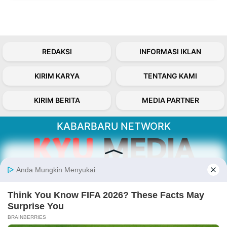
REDAKSI
INFORMASI IKLAN
KIRIM KARYA
TENTANG KAMI
KIRIM BERITA
MEDIA PARTNER
KABARBARU NETWORK
About Our Kabarbaru.co
Kabarbaru.co menyajikan berita aktual dan
inspiratif dari sudut pandang berbaik sangka
serta terverifikasi dari sumber yang tepat.