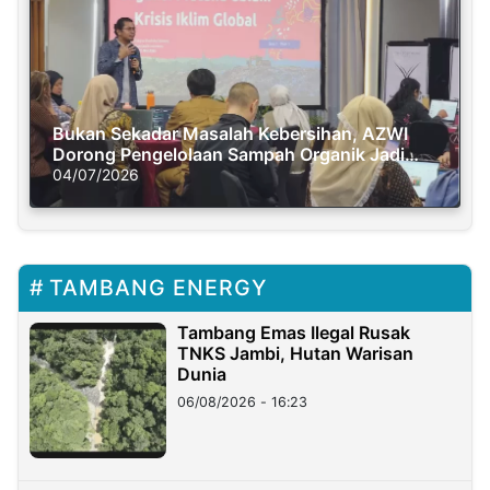
Bukan Sekadar Masalah Kebersihan, AZWI
Dorong Pengelolaan Sampah Organik Jadi
Solusi Krisis Iklim
04/07/2026
TAMBANG ENERGY
Tambang Emas Ilegal Rusak
TNKS Jambi, Hutan Warisan
Dunia
06/08/2026 - 16:23