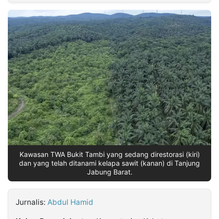
MULTIMEDIA
INDONESIA
Partner
Insight
Suara
Lens
Daily
Jalan
Idealita
Kita
Radar
Seedbacklink
NTB
Time
IDN
Jogja
Rakyat
News
Notice
Baru
Follow
Kabarbaru
Kawasan TWA Bukit Tambi yang sedang direstorasi (kiri)
dan yang telah ditanami kelapa sawit (kanan) di Tanjung
Jabung Barat.
Jurnalis:
Abdul Hamid