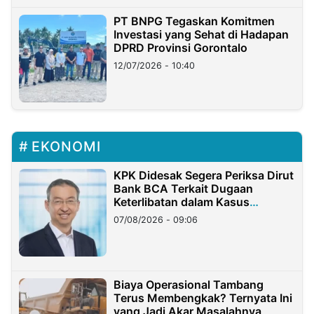
PT BNPG Tegaskan Komitmen
Investasi yang Sehat di Hadapan
DPRD Provinsi Gorontalo
12/07/2026 - 10:40
EKONOMI
KPK Didesak Segera Periksa Dirut
Bank BCA Terkait Dugaan
Keterlibatan dalam Kasus
Hilangnya Dana Nasabah Rp2,58
07/08/2026 - 09:06
Miliar
Biaya Operasional Tambang
Terus Membengkak? Ternyata Ini
yang Jadi Akar Masalahnya