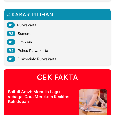
KABAR PILIHAN
Purwakarta
Sumenep
Om Zein
Polres Purwakarta
Diskominfo Purwakarta
CEK FAKTA
Saifull Amzi: Menulis Lagu
sebagai Cara Merekam Realitas
Kehidupan