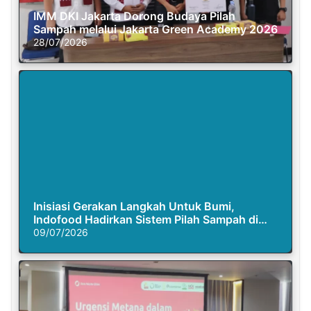
IMM DKI Jakarta Dorong Budaya Pilah
Sampah melalui Jakarta Green Academy 2026
28/07/2026
Inisiasi Gerakan Langkah Untuk Bumi,
Indofood Hadirkan Sistem Pilah Sampah di
Semasa Piknik
09/07/2026