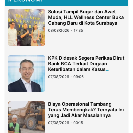
Solusi Tampil Bugar dan Awet
Muda, HLL Wellness Center Buka
Cabang Baru di Kota Surabaya
08/08/2026 - 17:35
KPK Didesak Segera Periksa Dirut
Bank BCA Terkait Dugaan
Keterlibatan dalam Kasus
Hilangnya Dana Nasabah Rp2,58
07/08/2026 - 09:06
Miliar
Biaya Operasional Tambang
Terus Membengkak? Ternyata Ini
yang Jadi Akar Masalahnya
07/08/2026 - 00:15