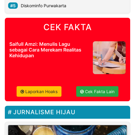
Diskominfo Purwakarta
CEK FAKTA
Saifull Amzi: Menulis Lagu
sebagai Cara Merekam Realitas
Kehidupan
Laporkan Hoaks
Cek Fakta Lain
JURNALISME HIJAU