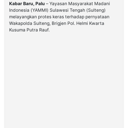
Kabar Baru, Palu
– Yayasan Masyarakat Madani
Indonesia (YAMMI) Sulawesi Tengah (Sulteng)
©
melayangkan protes keras terhadap pernyataan
Kabarbaru.co
-
Wakapolda Sulteng, Brigjen Pol. Helmi Kwarta
2026
Kusuma Putra Rauf.
PT.
Kabarbaru
Media
Holding