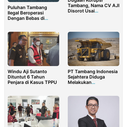
Dugaan Korupsi
Tambang, Nama CV AJI
Puluhan Tambang
Disorot Usai
Ilegal Beroperasi
Penggeledahan Kantor
Dengan Bebas di
ESDM Kaltim
Kabupaten Sumenep
Windu Aji Sutanto
PT Tambang Indonesia
Dituntut 6 Tahun
Sejahtera Diduga
Penjara di Kasus TPPU
Melakukan
Pertambangan Ilegal