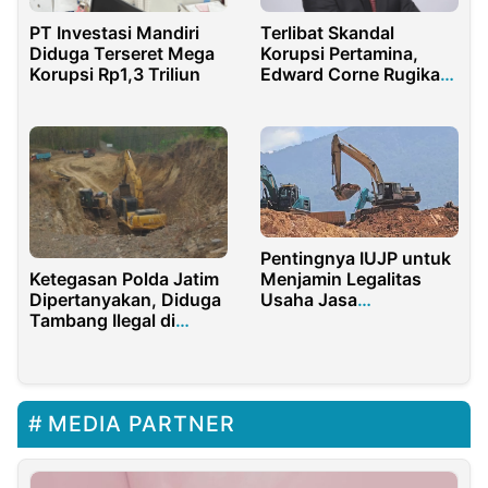
PT Investasi Mandiri
Terlibat Skandal
Diduga Terseret Mega
Korupsi Pertamina,
Korupsi Rp1,3 Triliun
Edward Corne Rugikan
Negara Ratusan Triliun
Pentingnya IUJP untuk
Ketegasan Polda Jatim
Menjamin Legalitas
Dipertanyakan, Diduga
Usaha Jasa
Tambang Ilegal di
Pertambangan
Tulungagung Masih
Beroperasi Meski
Sudah Dilaporkan
MEDIA PARTNER