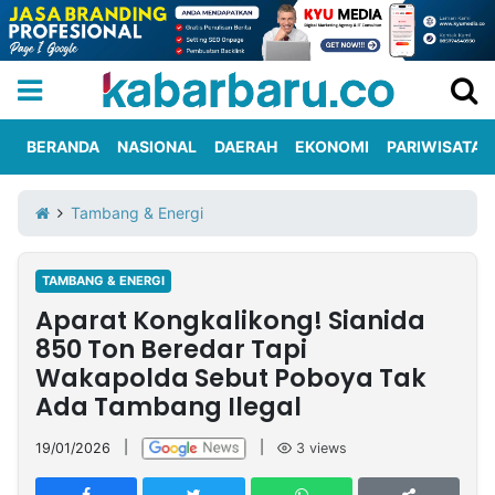
BERANDA
NASIONAL
DAERAH
EKONOMI
PARIWISATA
Informasi
KabarbaruTV
Kirim
Tentang
Tambang & Energi
Iklan
Berita
Kami
TAMBANG & ENERGI
Berita
Aparat Kongkalikong! Sianida
Nasional
International
Olahraga
Entertainment
Daerah
Pariwisata
Kuliner
Kolom
850 Ton Beredar Tapi
Wakapolda Sebut Poboya Tak
Ada Tambang Ilegal
Network
19/01/2026
|
|
3
views
PT
TREETAN