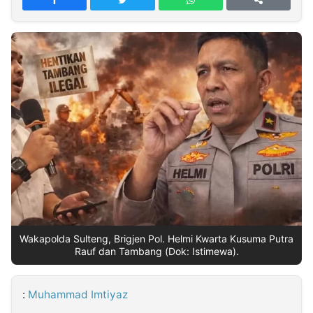
MULTIMEDIA
INDONESIA
Partner
Insight
Suara
Lens
Daily
Jalan
Idealita
Kita
Dinamikapost.com
Radar
Seedbacklink
NTB
Time
IDN
Jogja
Rakyat
News
Notice
Baru
Follow
Kabarbaru
Wakapolda Sulteng, Brigjen Pol. Helmi Kwarta Kusuma Putra
Rauf dan Tambang (Dok: Istimewa).
:
Muhammad Imtiyaz