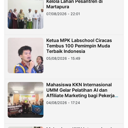
Kelola Lahan Pesantren di
Martapura
07/08/2026 - 22:01
Ketua MPK Labschool Ciracas
Tembus 100 Pemimpin Muda
Terbaik Indonesia
05/08/2026 - 15:49
Mahasiswa KKN Internasional
UMM Gelar Pelatihan AI dan
Affiliate Marketing bagi Pekerja
Migran Indonesia di Taiwan
04/08/2026 - 17:24