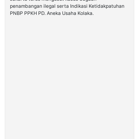
penambangan ilegal serta Indikasi Ketidakpatuhan
PNBP PPKH PD. Aneka Usaha Kolaka.
©
Kabarbaru.co
-
2026
PT.
Kabarbaru
Media
Holding