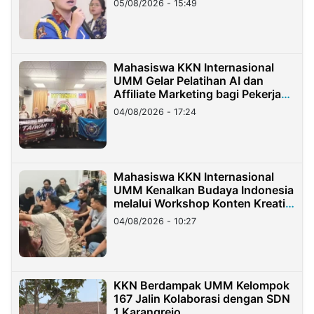
05/08/2026 - 15:49
Mahasiswa KKN Internasional
UMM Gelar Pelatihan AI dan
Affiliate Marketing bagi Pekerja
Migran Indonesia di Taiwan
04/08/2026 - 17:24
Mahasiswa KKN Internasional
UMM Kenalkan Budaya Indonesia
melalui Workshop Konten Kreatif
di Taiwan
04/08/2026 - 10:27
KKN Berdampak UMM Kelompok
167 Jalin Kolaborasi dengan SDN
1 Karangrejo