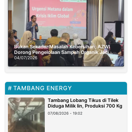
Bukan Sekadar Masalah Kebersihan, AZWI
Dorong Pengelolaan Sampah Organik Jadi
Solusi Krisis Iklim
04/07/2026
TAMBANG ENERGY
Tambang Lobang Tikus di Tilek
Diduga Milik Iin, Produksi 700 Kg
07/08/2026 - 19:02