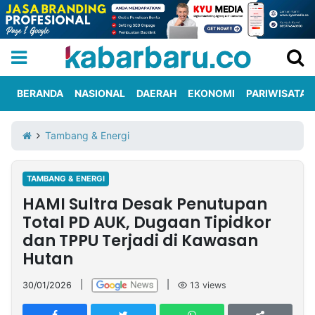
BERANDA
NASIONAL
DAERAH
EKONOMI
PARIWISATA
Informasi
KabarbaruTV
Kirim
Tentang
Tambang & Energi
Iklan
Berita
Kami
TAMBANG & ENERGI
Berita
HAMI Sultra Desak Penutupan
Nasional
International
Olahraga
Entertainment
Daerah
Pariwisata
Kuliner
Kolom
Total PD AUK, Dugaan Tipidkor
dan TPPU Terjadi di Kawasan
Hutan
Network
30/01/2026
|
|
13
views
PT
TREETAN