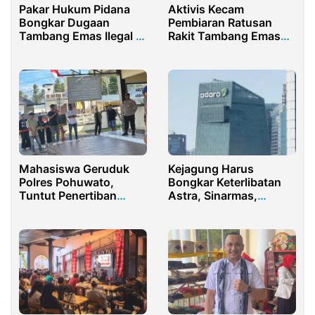
Pakar Hukum Pidana
Aktivis Kecam
Bongkar Dugaan
Pembiaran Ratusan
Tambang Emas Ilegal di
Rakit Tambang Emas
Tanah Bumbu
Ilegal di Teluk Langkap,
Desak Aparat Segera
Bertindak
Mahasiswa Geruduk
Kejagung Harus
Polres Pohuwato,
Bongkar Keterlibatan
Tuntut Penertiban
Astra, Sinarmas,
Tambang Emas Ilegal
hingga Adaro dalam
Skandal Korupsi
Pertamina