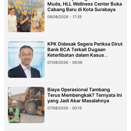
Muda, HLL Wellness Center Buka
Cabang Baru di Kota Surabaya
08/08/2026 - 17:35
KPK Didesak Segera Periksa Dirut
Bank BCA Terkait Dugaan
Keterlibatan dalam Kasus
Hilangnya Dana Nasabah Rp2,58
07/08/2026 - 09:06
Miliar
Biaya Operasional Tambang
Terus Membengkak? Ternyata Ini
yang Jadi Akar Masalahnya
07/08/2026 - 00:15