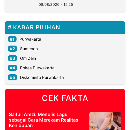
08/08/2026 - 15:25
KABAR PILIHAN
Purwakarta
Sumenep
Om Zein
Polres Purwakarta
Diskominfo Purwakarta
CEK FAKTA
Saifull Amzi: Menulis Lagu
sebagai Cara Merekam Realitas
Kehidupan