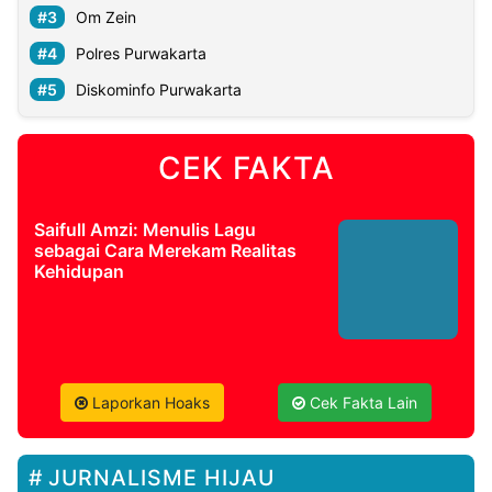
Om Zein
Polres Purwakarta
Diskominfo Purwakarta
CEK FAKTA
Saifull Amzi: Menulis Lagu
sebagai Cara Merekam Realitas
Kehidupan
Laporkan Hoaks
Cek Fakta Lain
JURNALISME HIJAU