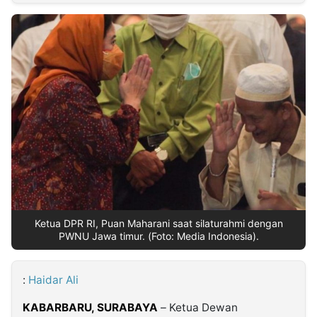
MULTIMEDIA
INDONESIA
Partner
Insight
Suara
Lens
Daily
Jalan
Idealita
Kita
Dinamikapost.com
Radar
Seedbacklink
NTB
Time
IDN
Jogja
Rakyat
News
Notice
Baru
Follow
Kabarbaru
Ketua DPR RI, Puan Maharani saat silaturahmi dengan
PWNU Jawa timur. (Foto: Media Indonesia).
:
Haidar Ali
KABARBARU,
SURABAYA
– Ketua Dewan