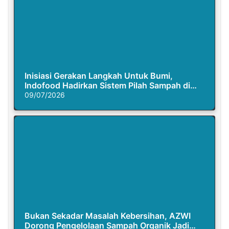
Inisiasi Gerakan Langkah Untuk Bumi,
Indofood Hadirkan Sistem Pilah Sampah di
Semasa Piknik
09/07/2026
Bukan Sekadar Masalah Kebersihan, AZWI
Dorong Pengelolaan Sampah Organik Jadi