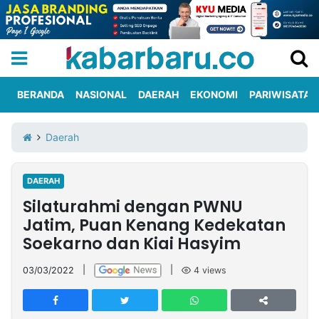
BERANDA
NASIONAL
DAERAH
EKONOMI
PARIWISATA
Informasi
KabarbaruTV
Kirim
Tentang
Daerah
Iklan
Berita
Kami
DAERAH
Berita
Silaturahmi dengan PWNU
Nasional
International
Olahraga
Entertainment
Daerah
Pariwisata
Kuliner
Kolom
Jatim, Puan Kenang Kedekatan
Soekarno dan Kiai Hasyim
Network
03/03/2022
|
|
4
views
PT
TREETAN