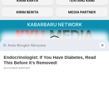
KIRIM KARYA
TENTANG KAMI
KIRIM BERITA
MEDIA PARTNER
KABARBARU NETWORK
About Our Kabarbaru.co
Kabarbaru.co menyajikan berita aktual dan
inspiratif dari sudut pandang berbaik sangka
serta terverifikasi dari sumber yang tepat.
Follow Kabarbaru