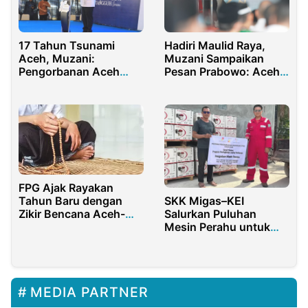
17 Tahun Tsunami
Hadiri Maulid Raya,
Aceh, Muzani:
Muzani Sampaikan
Pengorbanan Aceh
Pesan Prabowo: Aceh
Untuk Bangsanya Tak
Damai, Indonesia Kuat
Pernah Henti
FPG Ajak Rayakan
Tahun Baru dengan
SKK Migas–KEI
Zikir Bencana Aceh-
Salurkan Puluhan
Sumatera
Mesin Perahu untuk
Nelayan Kepulauan
Sapeken
MEDIA PARTNER