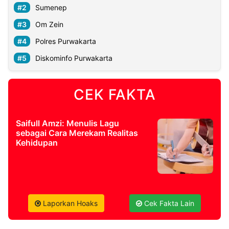
Sumenep
Om Zein
Polres Purwakarta
Diskominfo Purwakarta
CEK FAKTA
Saifull Amzi: Menulis Lagu
sebagai Cara Merekam Realitas
Kehidupan
Laporkan Hoaks
Cek Fakta Lain