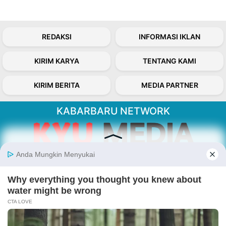
REDAKSI
INFORMASI IKLAN
KIRIM KARYA
TENTANG KAMI
KIRIM BERITA
MEDIA PARTNER
KABARBARU NETWORK
About Our Kabarbaru.co
Kabarbaru.co menyajikan berita aktual dan
inspiratif dari sudut pandang berbaik sangka
serta terverifikasi dari sumber yang tepat.