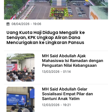
MULTIMEDIA
INDONESIA
Partner
08/04/2026 - 19:06
Uang Kuota Haji Diduga Mengalir ke
Insight
Suara
Lens
Daily
Jalan
Idealita
Kita
Dinamikapost.com
Radar
Seedbacklink
Senayan, KPK Ungkap Aliran Dana
NTB
Time
IDN
Jogja
Rakyat
News
Notice
Baru
Mencurigakan ke Lingkaran Pansus
Follow
MH Said Abdullah Ajak
Kabarbaru
Mahasiswa Isi Ramadan dengan
Penguatan Nilai Kebangsaan
13/03/2026 - 01:14
MH Said Abdullah Gelar
Sosialisasi Empat Pilar dan
Santuni Anak Yatim
12/03/2026 - 19:21