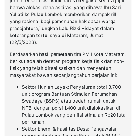
jernih. Di satu sisi, kami harus mengakui secara jujur
bahwa alokasi dana aspirasi yang dibawa Ibu Sari
Yuliati ke Pulau Lombok memberikan dampak rill
yang rasional bagi pemenuhan hak dasar warga
prasejahtera,” ungkap Lalu Rizki Hidayat dalam
keterangan tertulisnya di Mataram, Jumat
(22/5/2026).
Berdasarkan hasil pemetaan tim PMII Kota Mataram,
berikut adalah deretan program kerja fisik dan non-
fisik yang telah direalisasikan dan menyentuh
masyarakat bawah sepanjang tahun berjalan ini:
Sektor Hunian Layak: Penyaluran total 3.700
unit program Bantuan Stimulan Perumahan
Swadaya (BSPS) atau bedah rumah untuk
NTB, dengan porsi 1.400 unit dialokasikan di
Pulau Lombok yang bernilai stimulan Rp20 juta
per rumah.
Sektor Energi & Fasilitas Desa: Pengawalan
program Bantuan Pasang Baru Listrik (BPBL)