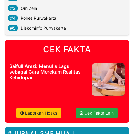
Om Zein
Polres Purwakarta
Diskominfo Purwakarta
CEK FAKTA
Saifull Amzi: Menulis Lagu
sebagai Cara Merekam Realitas
Kehidupan
Laporkan Hoaks
Cek Fakta Lain
JURNALISME HIJAU