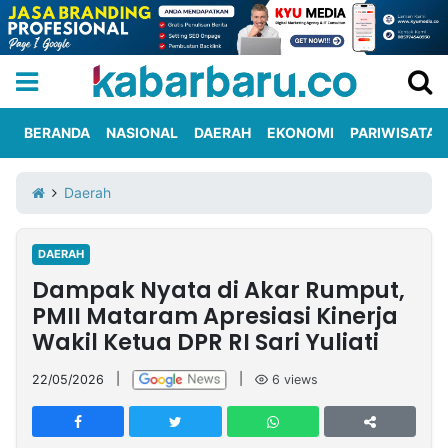
BERANDA
NASIONAL
DAERAH
EKONOMI
PARIWISATA
Informasi
KabarbaruTV
Kirim
Tentang
Daerah
Iklan
Berita
Kami
DAERAH
Berita
Dampak Nyata di Akar Rumput,
Nasional
International
Olahraga
Entertainment
Daerah
Pariwisata
Kuliner
Kolom
PMII Mataram Apresiasi Kinerja
Wakil Ketua DPR RI Sari Yuliati
Network
22/05/2026
|
|
6
views
PT
TREETAN