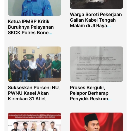
Warga Soroti Pekerjaan
Galian Kabel Tengah
Ketua IPMBP Kritik
Malam di Jl Raya
Buruknya Pelayanan
Grajagan Purwoharjo
SKCK Polres Bone
Bolango bagi Warga
Sukseskan Porseni NU,
Proses Bergulir,
PWNU Kasel Akan
Pelapor Berharap
Kirimkan 31 Atlet
Penyidik Reskrim
Polresta Pekanbaru
Segera Panggil Pelapor
Dalam Kasus Tindak
Pidana ITE SMK N 1
Kunto Darussalam