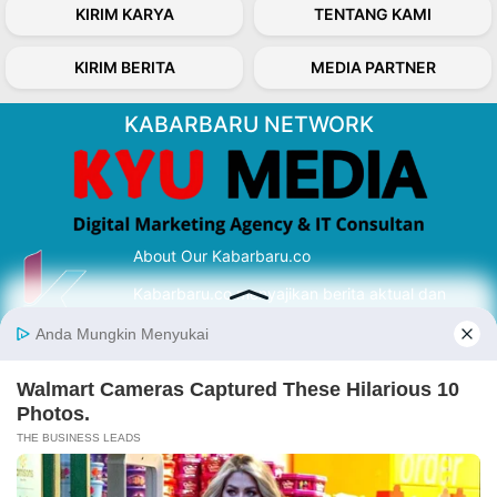
KIRIM KARYA
TENTANG KAMI
KIRIM BERITA
MEDIA PARTNER
KABARBARU NETWORK
About Our Kabarbaru.co
Kabarbaru.co menyajikan berita aktual dan
inspiratif dari sudut pandang berbaik sangka
serta terverifikasi dari sumber yang tepat.
Follow Kabarbaru