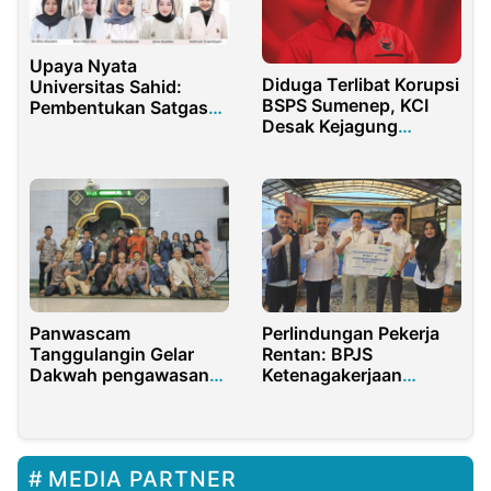
Upaya Nyata
Diduga Terlibat Korupsi
Universitas Sahid:
BSPS Sumenep, KCI
Pembentukan Satgas
Desak Kejagung
Khusus untuk
Tangkap Politisi PDIP,
Mencegah Kekerasan
Abrari Abe
Seksual
Panwascam
Perlindungan Pekerja
Tanggulangin Gelar
Rentan: BPJS
Dakwah pengawasan
Ketenagakerjaan
Pemilu Di Bulan
Purwakarta Resmi
Ramadhan
Luncurkan Program di
Desa Sukajaya
MEDIA PARTNER