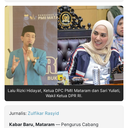
MULTIMEDIA
INDONESIA
Partner
Insight
Suara
Lens
Daily
Jalan
Idealita
Kita
Dinamikapost.com
Radar
Seedbacklink
NTB
Time
IDN
Jogja
Rakyat
News
Notice
Baru
Follow
Kabarbaru
Lalu Rizki Hidayat, Ketua DPC PMII Mataram dan Sari Yuliati,
Wakil Ketua DPR RI.
Jurnalis:
Zulfikar Rasyid
Kabar Baru, Mataram
— Pengurus Cabang