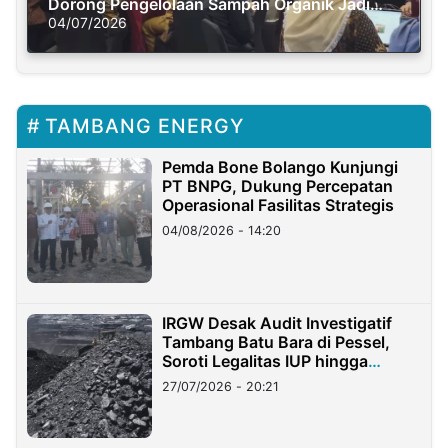
Dorong Pengelolaan Sampah Organik Jadi
Solusi Krisis Iklim
04/07/2026
TAMBANG ENERGY
Pemda Bone Bolango Kunjungi
PT BNPG, Dukung Percepatan
Operasional Fasilitas Strategis
04/08/2026 - 14:20
IRGW Desak Audit Investigatif
Tambang Batu Bara di Pessel,
Soroti Legalitas IUP hingga
Stockpile
27/07/2026 - 20:21