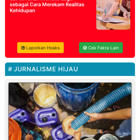
sebagai Cara Merekam Realitas
Kehidupan
Laporkan Hoaks
Cek Fakta Lain
JURNALISME HIJAU