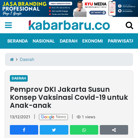
BERANDA
NASIONAL
DAERAH
EKONOMI
PARIWISATA
Informasi
KabarbaruTV
Kirim
Tentang
Daerah
Iklan
Berita
Kami
DAERAH
Berita
Pemprov DKI Jakarta Susun
Nasional
International
Olahraga
Entertainment
Daerah
Pariwisata
Kuliner
Kolom
Konsep Vaksinasi Covid-19 untuk
Anak-anak
Network
13/12/2021
|
|
1
views
PT
TREETAN