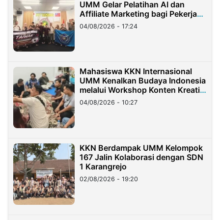
UMM Gelar Pelatihan AI dan
Affiliate Marketing bagi Pekerja
Migran Indonesia di Taiwan
04/08/2026 - 17:24
Mahasiswa KKN Internasional
UMM Kenalkan Budaya Indonesia
melalui Workshop Konten Kreatif
di Taiwan
04/08/2026 - 10:27
KKN Berdampak UMM Kelompok
167 Jalin Kolaborasi dengan SDN
1 Karangrejo
02/08/2026 - 19:20