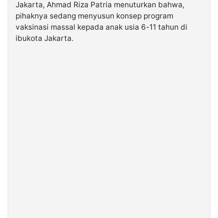
Jakarta, Ahmad Riza Patria menuturkan bahwa,
pihaknya sedang menyusun konsep program
©
vaksinasi massal kepada anak usia 6-11 tahun di
Kabarbaru.co
-
ibukota Jakarta.
2026
PT.
Kabarbaru
Media
Holding