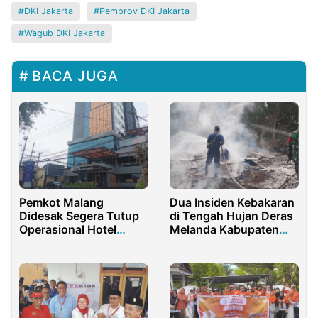
DKI Jakarta
Pemprov DKI Jakarta
Wagub DKI Jakarta
BACA JUGA
Pemkot Malang
Dua Insiden Kebakaran
Didesak Segera Tutup
di Tengah Hujan Deras
Operasional Hotel
Melanda Kabupaten
Aston di Sigura-gura
Pemalang