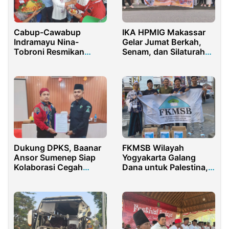
Cabup-Cawabup
IKA HPMIG Makassar
Indramayu Nina-
Gelar Jumat Berkah,
Tobroni Resmikan
Senam, dan Silaturahmi
Rumah Pemenangan,
Awali Kepengurusan
Dihadiri Ribuan
Pendukung Hingga
Mantan Kapolri
Dukung DPKS, Baanar
FKMSB Wilayah
Ansor Sumenep Siap
Yogyakarta Galang
Kolaborasi Cegah
Dana untuk Palestina,
Narkoba di Sekolah
Mas’udi: Derita
Palestina, Derita Kita
Semua!