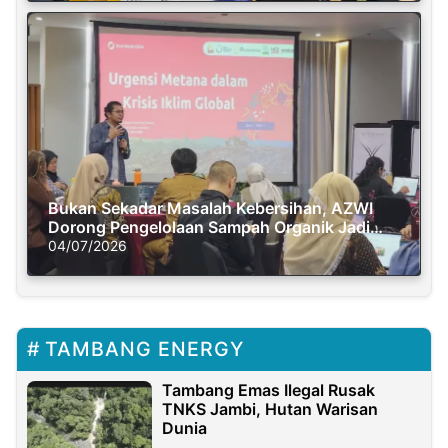
Bukan Sekadar Masalah Kebersihan, AZWI
Dorong Pengelolaan Sampah Organik Jadi
Solusi Krisis Iklim
04/07/2026
TAMBANG ENERGY
Tambang Emas Ilegal Rusak
TNKS Jambi, Hutan Warisan
Dunia