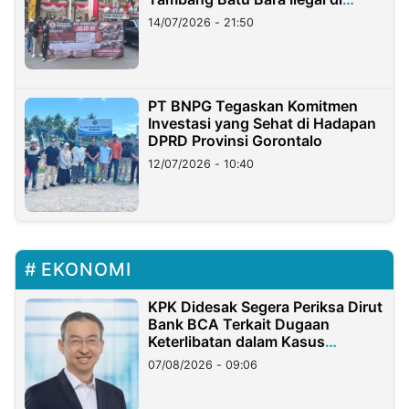
Lampung
14/07/2026 - 21:50
PT BNPG Tegaskan Komitmen
Investasi yang Sehat di Hadapan
DPRD Provinsi Gorontalo
12/07/2026 - 10:40
EKONOMI
KPK Didesak Segera Periksa Dirut
Bank BCA Terkait Dugaan
Keterlibatan dalam Kasus
Hilangnya Dana Nasabah Rp2,58
07/08/2026 - 09:06
Miliar