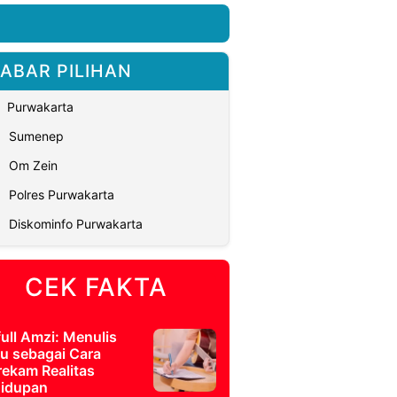
ABAR PILIHAN
Purwakarta
Sumenep
Om Zein
Polres Purwakarta
Diskominfo Purwakarta
CEK FAKTA
full Amzi: Menulis
u sebagai Cara
ekam Realitas
idupan