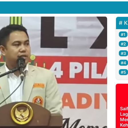
K
Sai
Lag
Mer
Keh