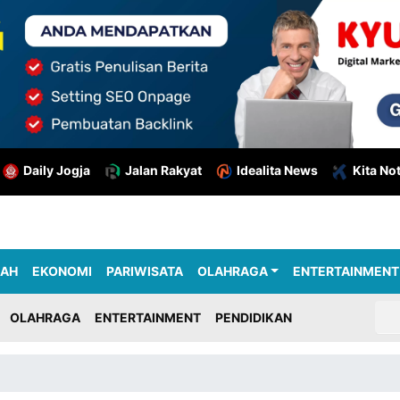
Daily Jogja
Jalan Rakyat
Idealita News
Kita No
RAH
EKONOMI
PARIWISATA
OLAHRAGA
ENTERTAINMENT
OLAHRAGA
ENTERTAINMENT
PENDIDIKAN