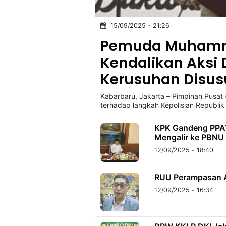
15/09/2025 - 21:26
©
Kabarbaru.co
Pemuda Muhammad
-
2026
Kendalikan Aksi 
Kerusuhan Disusu
PT.
Kabarbaru
Media
Kabarbaru, Jakarta – Pimpinan Pusa
Holding
terhadap langkah Kepolisian Republik
KPK Gandeng PPATK
Mengalir ke PBNU 
12/09/2025 - 18:40
RUU Perampasan As
12/09/2025 - 16:34